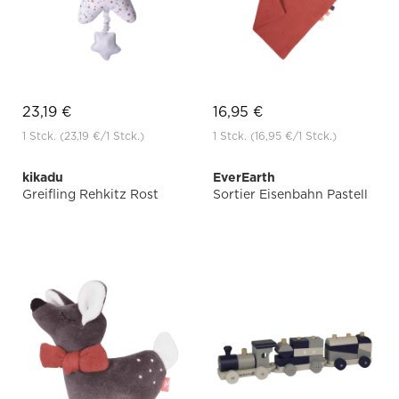
23,19 €
16,95 €
1 Stck.
(23,19 €
/1 Stck.)
1 Stck.
(16,95 €
/1 Stck.)
kikadu
EverEarth
Greifling Rehkitz Rost
Sortier Eisenbahn Pastell