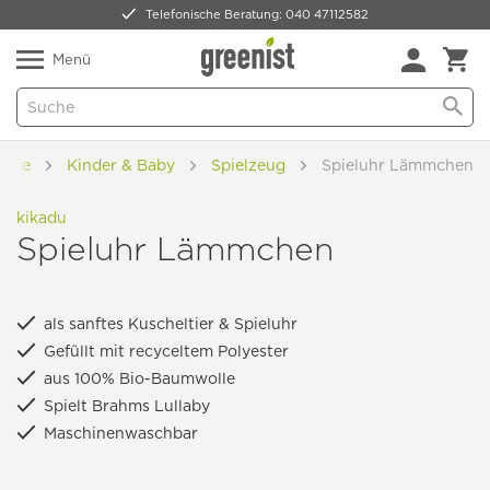
Telefonische Beratung: 040 47112582
Nur 5,49 € Versand -
frei ab 59,99 €
Natürlich Pflanzlich Lecker
Menü
Mode
Kinder & Baby
Spielzeug
Spieluhr Lämmchen
kikadu
Spieluhr Lämmchen
als sanftes Kuscheltier & Spieluhr
Gefüllt mit recyceltem Polyester
aus 100% Bio-Baumwolle
Spielt Brahms Lullaby
Maschinenwaschbar