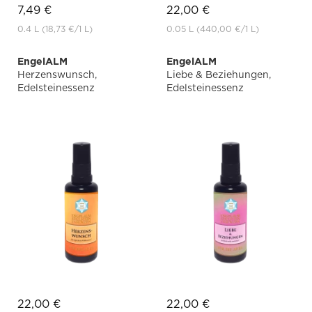
7,49 €
22,00 €
0.4 L
(18,73 €
/1 L)
0.05 L
(440,00 €
/1 L)
EngelALM
EngelALM
Herzenswunsch,
Liebe & Beziehungen,
Edelsteinessenz
Edelsteinessenz
22,00 €
22,00 €