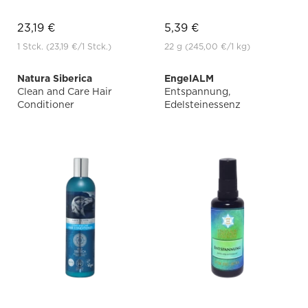
23,19 €
5,39 €
1 Stck.
(23,19 €
/1 Stck.)
22 g
(245,00 €
/1 kg)
Natura Siberica
EngelALM
Clean and Care Hair
Entspannung,
Conditioner
Edelsteinessenz