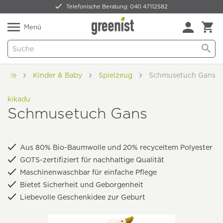
Telefonische Beratung: 040 47112582
Nur 5,49 € Versand -
frei ab 59,99 €
Natürlich Pflanzlich Lecker
Menü
 Mode
Kinder & Baby
Spielzeug
Schmusetuch Gans
kikadu
Schmusetuch Gans
Aus 80% Bio-Baumwolle und 20% recyceltem Polyester
GOTS-zertifiziert für nachhaltige Qualität
Maschinenwaschbar für einfache Pflege
Bietet Sicherheit und Geborgenheit
Liebevolle Geschenkidee zur Geburt