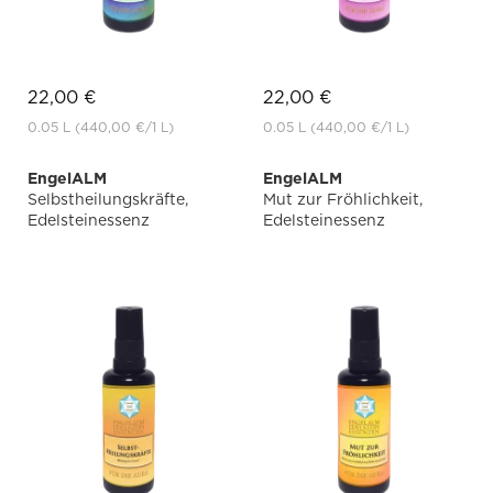
22,00 €
22,00 €
0.05 L
(440,00 €
/1 L)
0.05 L
(440,00 €
/1 L)
EngelALM
EngelALM
Selbstheilungskräfte,
Mut zur Fröhlichkeit,
Edelsteinessenz
Edelsteinessenz