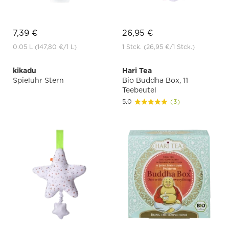
7,39 €
26,95 €
0.05 L
(147,80 €
/1 L)
1 Stck.
(26,95 €
/1 Stck.)
kikadu
Hari Tea
Spieluhr Stern
Bio Buddha Box, 11
Teebeutel
5.0
(3)