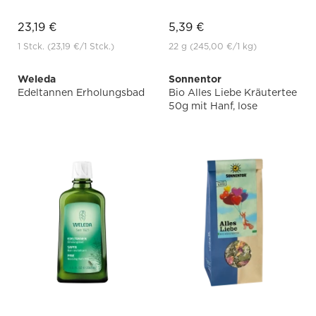
23,19 €
5,39 €
1 Stck.
(23,19 €
/1 Stck.)
22 g
(245,00 €
/1 kg)
Weleda
Sonnentor
Edeltannen Erholungsbad
Bio Alles Liebe Kräutertee
50g mit Hanf, lose