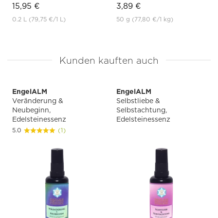
15,95 €
3,89 €
0.2 L
(79,75 €
/1 L)
50 g
(77,80 €
/1 kg)
Kunden kauften auch
EngelALM
EngelALM
Veränderung &
Selbstliebe &
Neubeginn,
Selbstachtung,
Edelsteinessenz
Edelsteinessenz
5.0
(1)