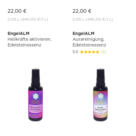
22,00 €
22,00 €
0.05 L
(440,00 €
/1 L)
0.05 L
(440,00 €
/1 L)
EngelALM
EngelALM
Heilkräfte aktivieren,
Aurareinigung,
Edelsteinessenz
Edelsteinessenz
5.0
(1)