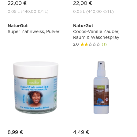
22,00 €
22,00 €
0.05 L
(440,00 €
/1 L)
0.05 L
(440,00 €
/1 L)
NaturGut
NaturGut
Super Zahnweiss, Pulver
Cocos-Vanille Zauber,
Raum & Wäschespray
2.0
(1)
8,99 €
4,49 €