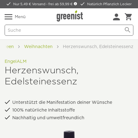
Nur 5,49 € Versand -
frei ab 59,99 €
Natürlich Pflanzlich Lecker
Menü
kideen
Weihnachten
Herzenswunsch, Edelsteinessenz
EngelALM
Herzenswunsch,
Edelsteinessenz
Unterstützt die Manifestation deiner Wünsche
100% natürliche Inhaltsstoffe
Nachhaltig und umweltfreundlich