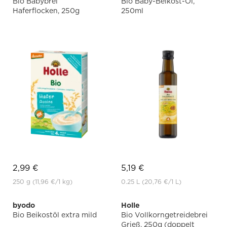
Bio Babybrei
Bio Baby-Beikost-Öl,
Haferflocken, 250g
250ml
2,99 €
5,19 €
250 g
(11,96 €
/1 kg)
0.25 L
(20,76 €
/1 L)
byodo
Holle
Bio Beikostöl extra mild
Bio Vollkorngetreidebrei
Grieß, 250g (doppelt