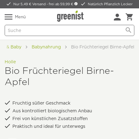
Nur 5,49 € Versand -
frei ab 59,99 €
Natürlich Pflanzlich Lecker
Menü
der & Baby
Babynahrung
Bio Früchteriegel Birne-Apfel
Holle
Bio Früchteriegel Birne-
Apfel
Fruchtig süßer Geschmack
Aus kontrolliert biologischem Anbau
Frei von künstlichen Zusatzstoffen
Praktisch und ideal für unterwegs