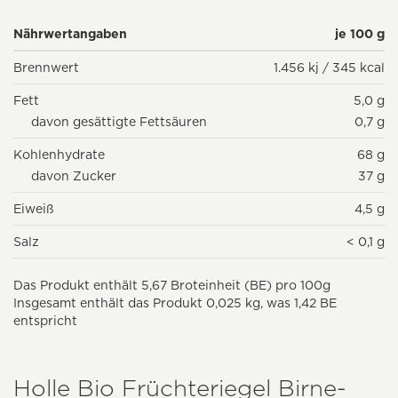
Nährwertangaben
je 100 g
Brennwert
1.456 kj / 345 kcal
Fett
5,0 g
davon gesättigte Fettsäuren
0,7 g
Kohlenhydrate
68 g
davon Zucker
37 g
Eiweiß
4,5 g
Salz
< 0,1 g
Das Produkt enthält 5,67 Broteinheit (BE) pro 100g
Insgesamt enthält das Produkt 0,025 kg, was 1,42 BE
entspricht
Holle Bio Früchteriegel Birne-