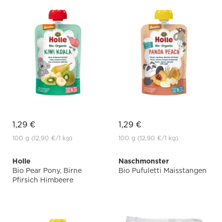
1,29 €
1,29 €
100 g
(12,90 €
/1 kg)
100 g
(12,90 €
/1 kg)
Holle
Naschmonster
Bio Pear Pony, Birne
Bio Pufuletti Maisstangen
Pfirsich Himbeere