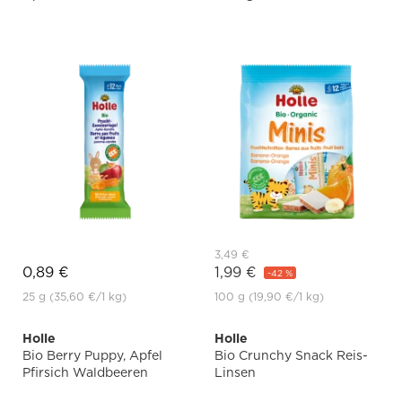
3,49 €
0,89 €
1,99 €
-42 %
25 g
(35,60 €
/1 kg)
100 g
(19,90 €
/1 kg)
Holle
Holle
Bio Berry Puppy, Apfel
Bio Crunchy Snack Reis-
Pfirsich Waldbeeren
Linsen