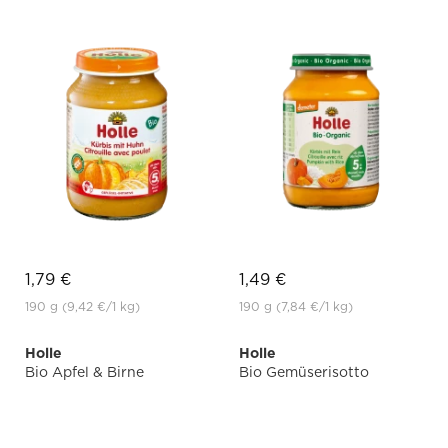
1,79 €
1,49 €
190 g
(9,42 €
/1 kg)
190 g
(7,84 €
/1 kg)
Holle
Holle
Bio Apfel & Birne
Bio Gemüserisotto