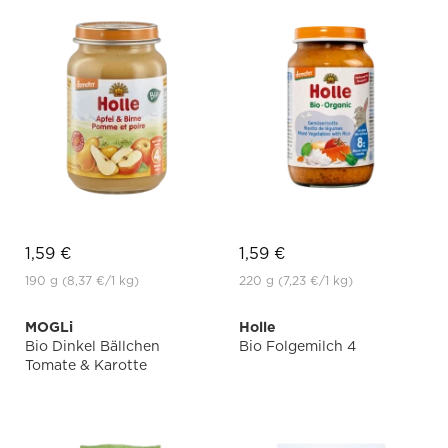
1,59 €
1,59 €
190 g
(8,37 €
/1 kg)
220 g
(7,23 €
/1 kg)
MOGLi
Holle
Bio Dinkel Bällchen
Bio Folgemilch 4
Tomate & Karotte