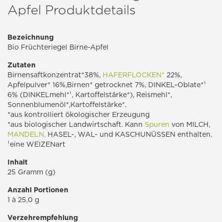
Apfel Produktdetails
Bezeichnung
Bio Früchteriegel Birne-Apfel
Zutaten
Birnensaftkonzentrat*38%,
HAFERFLOCKEN*
22%,
Apfelpulver* 16%,Birnen* getrocknet 7%, DINKEL-Oblate*¹
6% (DINKELmehl*¹, Kartoffelstärke*), Reismehl*,
Sonnenblumenöl*,Kartoffelstärke*.
*aus kontrolliert ökologischer Erzeugung
*aus biologischer Landwirtschaft. Kann
Spuren
von MILCH,
MANDELN,
HASEL-, WAL- und KASCHUNÜSSEN enthalten.
¹eine WEIZENart
Inhalt
25 Gramm (g)
Anzahl Portionen
1 à 25,0 g
Verzehrempfehlung