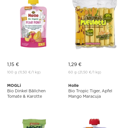
1,15 €
1,29 €
100 g
(11,50 €
/1 kg)
60 g
(21,50 €
/1 kg)
MOGLi
Holle
Bio Dinkel Bällchen
Bio Tropic Tiger, Apfel
Tomate & Karotte
Mango Maracuja