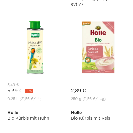
evtl?)
5,49 €
5,39 €
2,89 €
-1 %
0.25 L
(21,56 €
/1 L)
250 g
(11,56 €
/1 kg)
Holle
Holle
Bio Kürbis mit Huhn
Bio Kürbis mit Reis