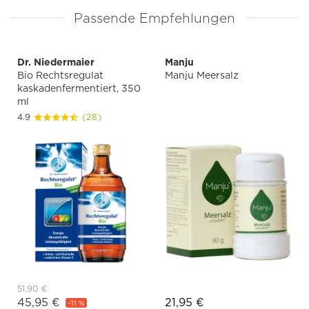
Passende Empfehlungen
Dr. Niedermaier
Manju
Bio Rechtsregulat
Manju Meersalz
kaskadenfermentiert, 350
ml
4.9
(28)
51,90 €
45,95 €
21,95 €
-11 %