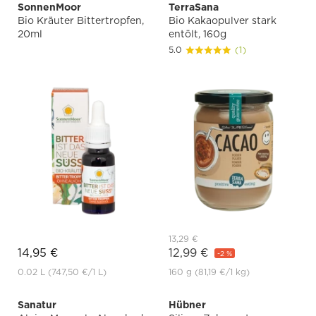
SonnenMoor
TerraSana
Bio Kräuter Bittertropfen,
Bio Kakaopulver stark
20ml
entölt, 160g
5.0
(1)
13,29 €
14,95 €
12,99 €
-2 %
0.02 L
(747,50 €
/1 L)
160 g
(81,19 €
/1 kg)
Sanatur
Hübner