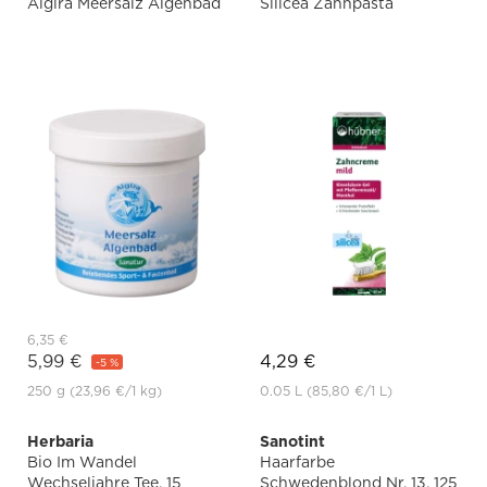
Algira Meersalz Algenbad
Silicea Zahnpasta
6,35 €
5,99 €
4,29 €
-5 %
250 g
(23,96 €
/1 kg)
0.05 L
(85,80 €
/1 L)
Herbaria
Sanotint
Bio Im Wandel
Haarfarbe
Wechseljahre Tee, 15
Schwedenblond Nr. 13, 125