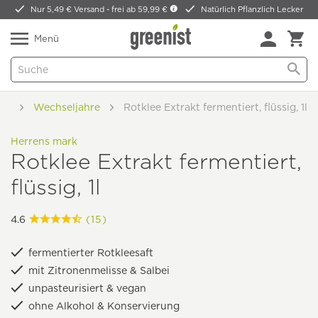
Nur 5,49 € Versand -
frei ab 59,99 €
Natürlich Pflanzlich Lecker
Menü
en
Wechseljahre
Rotklee Extrakt fermentiert, flüssig, 1l
Herrens mark
Rotklee Extrakt fermentiert,
flüssig, 1l
4.6
(15)
fermentierter Rotkleesaft
mit Zitronenmelisse & Salbei
unpasteurisiert & vegan
ohne Alkohol & Konservierung