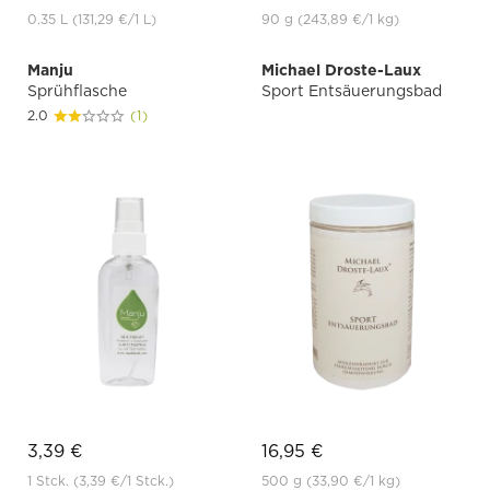
0.35 L
(131,29 €
/1 L)
90 g
(243,89 €
/1 kg)
Manju
Michael Droste-Laux
Sprühflasche
Sport Entsäuerungsbad
2.0
(1)
3,39 €
16,95 €
1 Stck.
(3,39 €
/1 Stck.)
500 g
(33,90 €
/1 kg)