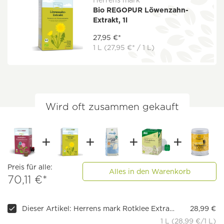
Herrens mark
Bio REGOPUR Löwenzahn-
Extrakt, 1l
27,95 €*
1 L
(27,95 €* / 1 L)
Wird oft zusammen gekauft
Preis für alle:
Alles in den Warenkorb
70,11 €*
Dieser Artikel: Herrens mark Rotklee Extrakt fermentiert, flüssig, 1l
28,99 €
1 L (28,99 €/1 L)