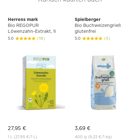
Herrens mark
Spielberger
Bio REGOPUR
Bio Buchweizengrieß
Löwenzahn-Extrakt, 1l
glutenfrei
5.0
(18)
5.0
(5)
27,95 €
3,69 €
1 L
(27,95 €
/1 L)
400 g
(9,23 €
/1 kg)