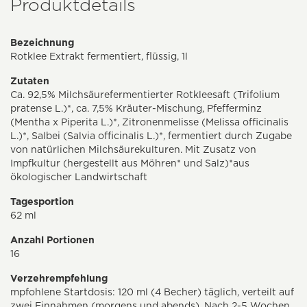
Produktdetails
Bezeichnung
Rotklee Extrakt fermentiert, flüssig, 1l
Zutaten
Ca. 92,5% Milchsäurefermentierter Rotkleesaft (Trifolium
pratense L.)*, ca. 7,5% Kräuter-Mischung, Pfefferminz
(Mentha x Piperita L.)*, Zitronenmelisse (Melissa officinalis
L.)*, Salbei (Salvia officinalis L.)*, fermentiert durch Zugabe
von natürlichen Milchsäurekulturen. Mit Zusatz von
Impfkultur (hergestellt aus Möhren* und Salz)*aus
ökologischer Landwirtschaft
Tagesportion
62 ml
Anzahl Portionen
16
Verzehrempfehlung
mpfohlene Startdosis: 120 ml (4 Becher) täglich, verteilt auf
zwei Einnahmen (morgens und abends). Nach 2-5 Wochen,