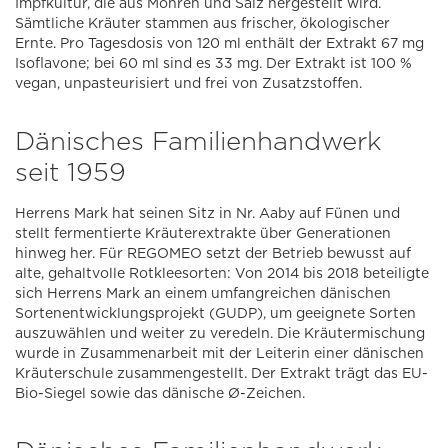
Impfkultur, die aus Möhren und Salz hergestellt wird.
Sämtliche Kräuter stammen aus frischer, ökologischer
Ernte. Pro Tagesdosis von 120 ml enthält der Extrakt 67 mg
Isoflavone; bei 60 ml sind es 33 mg. Der Extrakt ist 100 %
vegan, unpasteurisiert und frei von Zusatzstoffen.
Dänisches Familienhandwerk
seit 1959
Herrens Mark hat seinen Sitz in Nr. Aaby auf Fünen und
stellt fermentierte Kräuterextrakte über Generationen
hinweg her. Für REGOMEO setzt der Betrieb bewusst auf
alte, gehaltvolle Rotkleesorten: Von 2014 bis 2018 beteiligte
sich Herrens Mark an einem umfangreichen dänischen
Sortenentwicklungsprojekt (GUDP), um geeignete Sorten
auszuwählen und weiter zu veredeln. Die Kräutermischung
wurde in Zusammenarbeit mit der Leiterin einer dänischen
Kräuterschule zusammengestellt. Der Extrakt trägt das EU-
Bio-Siegel sowie das dänische Ø-Zeichen.