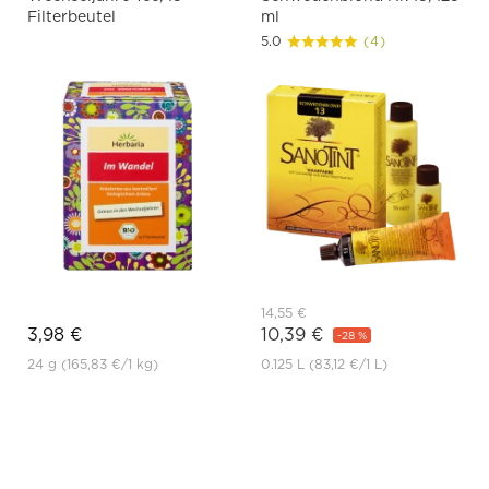
Filterbeutel
ml
5.0
(4)
14,55 €
3,98 €
10,39 €
-28 %
24 g
(165,83 €
/1 kg)
0.125 L
(83,12 €
/1 L)