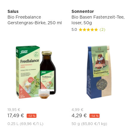
Salus
Sonnentor
Bio Freebalance
Bio Basen Fastenzeit-Tee,
Gerstengras-Birke, 250 ml
loser, 50g
5.0
(2)
19,95 €
4,99 €
17,49 €
4,29 €
-12 %
-14 %
0.25 L
(69,96 €
/1 L)
50 g
(85,80 €
/1 kg)