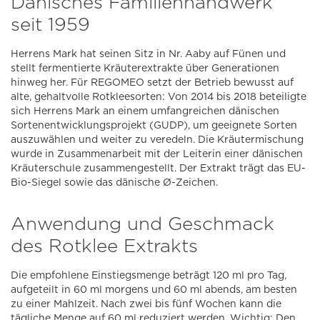
Dänisches Familienhandwerk
seit 1959
Herrens Mark hat seinen Sitz in Nr. Aaby auf Fünen und
stellt fermentierte Kräuterextrakte über Generationen
hinweg her. Für REGOMEO setzt der Betrieb bewusst auf
alte, gehaltvolle Rotkleesorten: Von 2014 bis 2018 beteiligte
sich Herrens Mark an einem umfangreichen dänischen
Sortenentwicklungsprojekt (GUDP), um geeignete Sorten
auszuwählen und weiter zu veredeln. Die Kräutermischung
wurde in Zusammenarbeit mit der Leiterin einer dänischen
Kräuterschule zusammengestellt. Der Extrakt trägt das EU-
Bio-Siegel sowie das dänische Ø-Zeichen.
Anwendung und Geschmack
des Rotklee Extrakts
Die empfohlene Einstiegsmenge beträgt 120 ml pro Tag,
aufgeteilt in 60 ml morgens und 60 ml abends, am besten
zu einer Mahlzeit. Nach zwei bis fünf Wochen kann die
tägliche Menge auf 60 ml reduziert werden. Wichtig: Den