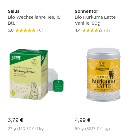
Salus
Sonnentor
Bio Wechseljahre Tee, 15
Bio Kurkuma Latte
Btl.
Vanille, 60g
5.0
(6)
4.4
(3)
3,79 €
4,99 €
27 g
(140,37 €
/1 kg)
60 g
(83,17 €
/1 kg)