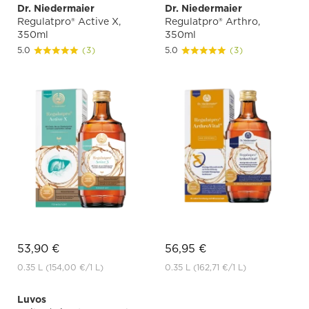
Dr. Niedermaier
Dr. Niedermaier
Regulatpro® Active X,
Regulatpro® Arthro,
350ml
350ml
5.0
(3)
5.0
(3)
53,90 €
56,95 €
0.35 L
(154,00 €
/1 L)
0.35 L
(162,71 €
/1 L)
Luvos