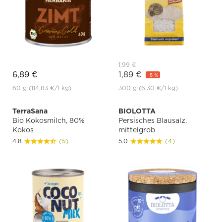
1,99 €
6,89 €
1,89 €
-5 %
60 g
(114,83 €
/1 kg)
300 g
(6,30 €
/1 kg)
TerraSana
BIOLOTTA
Bio Kokosmilch, 80%
Persisches Blausalz,
Kokos
mittelgrob
4.8
(5)
5.0
(4)