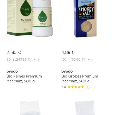
21,95 €
4,89 €
90 g
(243,89 €
/1 kg)
150 g
(32,60 €
/1 kg)
byodo
byodo
Bio Feines Premium
Bio Grobes Premium
Meersalz, 500 g
Meersalz, 500 g
5.0
(1)