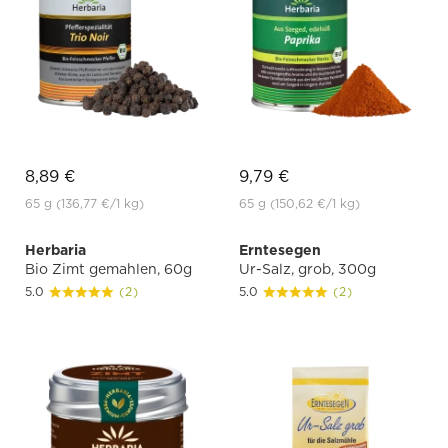
8,89 €
9,79 €
65 g
(136,77 €
/1 kg)
65 g
(150,62 €
/1 kg)
Herbaria
Erntesegen
Bio Zimt gemahlen, 60g
Ur-Salz, grob, 300g
5.0
(2)
5.0
(2)