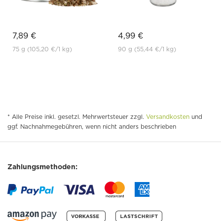
7,89 €
4,99 €
75 g
(105,20 €
/1 kg)
90 g
(55,44 €
/1 kg)
* Alle Preise inkl. gesetzl. Mehrwertsteuer zzgl.
Versandkosten
und
ggf. Nachnahmegebühren, wenn nicht anders beschrieben
Zahlungsmethoden: