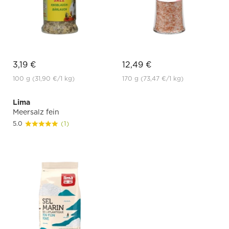
3,19 €
12,49 €
100 g
(31,90 €
/1 kg)
170 g
(73,47 €
/1 kg)
Lima
Meersalz fein
5.0
(1)