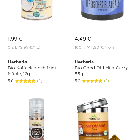
1,99 €
4,49 €
0.2 L
(9,95 €
/1 L)
100 g
(44,90 €
/1 kg)
Herbaria
Herbaria
Bio Kaffeeklatsch Mini-
Bio Good Old Mild Curry,
Mühle, 12g
55g
5.0
(1)
5.0
(1)