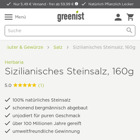
Nur 5,49 € Versand -
frei ab 59,99 €
Natürlich Pflanzlich Lecker
Menü
Kräuter & Gewürze
Salz
Sizilianisches Steinsalz, 160g
Herbaria
Sizilianisches Steinsalz, 160g
5.0
(1)
100% natürliches Steinsalz
schonend bergmännisch abgebaut
unjodiert für puren Geschmack
über 100 Millionen Jahre gereift
umweltfreundliche Gewinnung