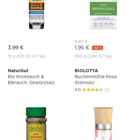
9,90 €
3,99 €
1,95 €
-80 %
19 g
(210,00 €
/1 kg)
500 g
(3,90 €
/1 kg)
NaturGut
BIOLOTTA
Bio Knoblauch &
Buchenmühle Rosa
Bärlauch, Gewürzsalz
Steinsalz
4.0
(1)