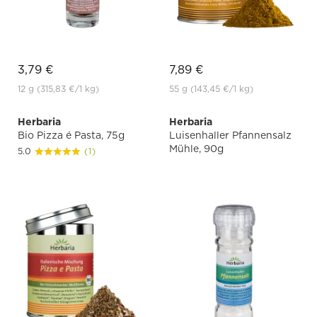
3,79 €
7,89 €
12 g
(315,83 €
/1 kg)
55 g
(143,45 €
/1 kg)
Herbaria
Herbaria
Bio Pizza é Pasta, 75g
Luisenhaller Pfannensalz
Mühle, 90g
5.0
(1)