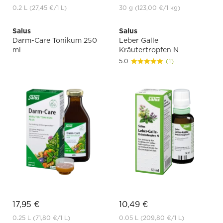
0.2 L
(27,45 €
/1 L)
30 g
(123,00 €
/1 kg)
Salus
Salus
Darm-Care Tonikum 250
Leber Galle
ml
Kräutertropfen N
5.0
(1)
17,95 €
10,49 €
0.25 L
(71,80 €
/1 L)
0.05 L
(209,80 €
/1 L)