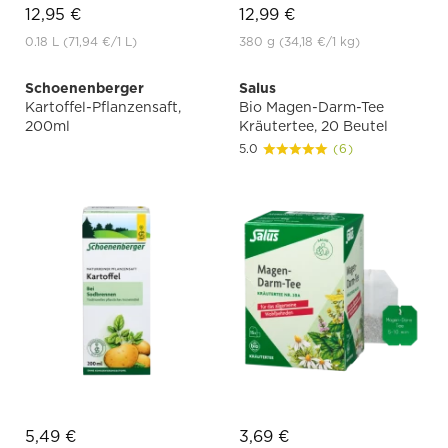
12,95 €
12,99 €
0.18 L
(71,94 €
/1 L)
380 g
(34,18 €
/1 kg)
Schoenenberger
Salus
Kartoffel-Pflanzensaft,
Bio Magen-Darm-Tee
200ml
Kräutertee, 20 Beutel
5.0
(6)
5,49 €
3,69 €