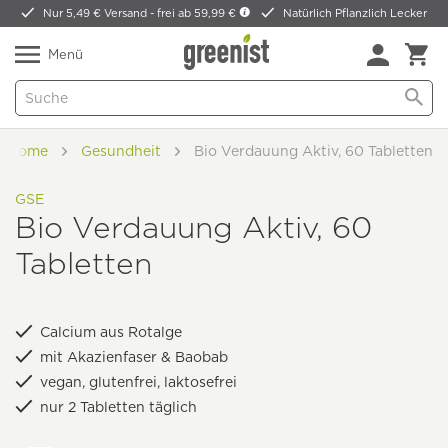
Nur 5,49 € Versand -
frei ab 59,99 €
Natürlich Pflanzlich Lecker
Menü
Home
Gesundheit
Bio Verdauung Aktiv, 60 Tabletten
GSE
Bio Verdauung Aktiv, 60
Tabletten
Calcium aus Rotalge
mit Akazienfaser & Baobab
vegan, glutenfrei, laktosefrei
nur 2 Tabletten täglich