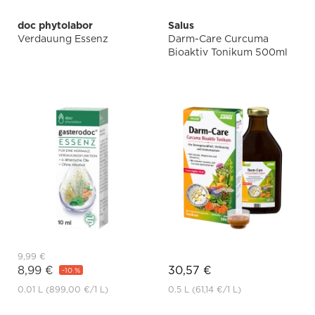
doc phytolabor
Salus
Verdauung Essenz
Darm-Care Curcuma
Bioaktiv Tonikum 500ml
9,99 €
8,99 €
30,57 €
-10 %
0.01 L
(899,00 €
/1 L)
0.5 L
(61,14 €
/1 L)