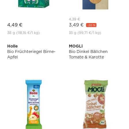
4,39 €
4,49 €
3,49 €
-20 %
38 g
(118,16 €
/1 kg)
35 g
(99,71 €
/1 kg)
Holle
MOGLi
Bio Früchteriegel Birne-
Bio Dinkel Bällchen
Apfel
Tomate & Karotte