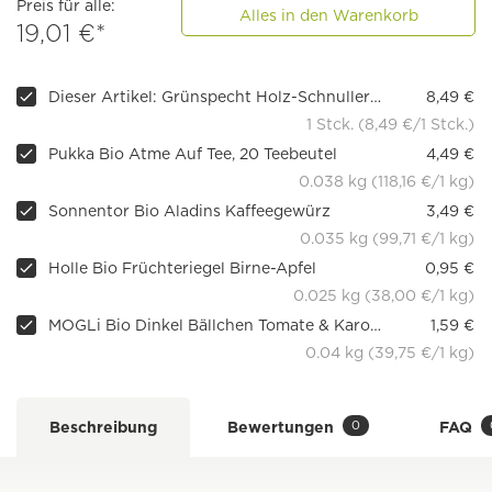
Preis für alle:
Alles in den Warenkorb
19,01 €*
Dieser Artikel: Grünspecht Holz-Schnullerkette mit Silikonring
8,49 €
1 Stck. (8,49 €/1 Stck.)
Pukka Bio Atme Auf Tee, 20 Teebeutel
4,49 €
0.038 kg (118,16 €/1 kg)
Sonnentor Bio Aladins Kaffeegewürz
3,49 €
0.035 kg (99,71 €/1 kg)
Holle Bio Früchteriegel Birne-Apfel
0,95 €
0.025 kg (38,00 €/1 kg)
MOGLi Bio Dinkel Bällchen Tomate & Karotte
1,59 €
0.04 kg (39,75 €/1 kg)
0
Beschreibung
Bewertungen
FAQ