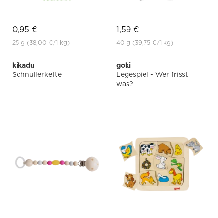
0,95 €
1,59 €
25 g
(38,00 €
/1 kg)
40 g
(39,75 €
/1 kg)
kikadu
goki
Schnullerkette
Legespiel - Wer frisst
was?