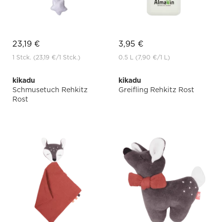
23,19 €
3,95 €
1 Stck.
(23,19 €
/1 Stck.)
0.5 L
(7,90 €
/1 L)
kikadu
kikadu
Schmusetuch Rehkitz
Greifling Rehkitz Rost
Rost