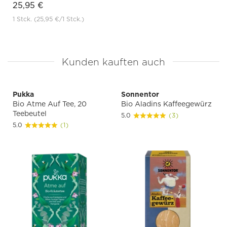
25,95 €
1 Stck.
(25,95 €
/1 Stck.)
Kunden kauften auch
Pukka
Sonnentor
Bio Atme Auf Tee, 20
Bio Aladins Kaffeegewürz
Teebeutel
5.0
(3)
5.0
(1)