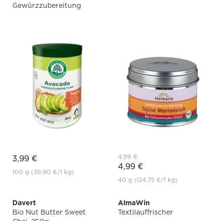
Gewürzzubereitung
4,99 €
3,99 €
4,99 €
100 g
(39,90 €
/1 kg)
40 g
(124,75 €
/1 kg)
Davert
AlmaWin
Bio Nut Butter Sweet
Textilauffrischer