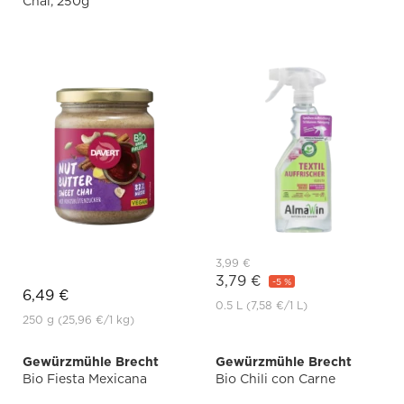
Chai, 250g
3,99 €
3,79 €
-5 %
6,49 €
0.5 L
(7,58 €
/1 L)
250 g
(25,96 €
/1 kg)
Gewürzmühle Brecht
Gewürzmühle Brecht
Bio Fiesta Mexicana
Bio Chili con Carne