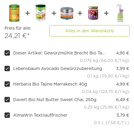
Preis für alle:
Alles in den Warenkorb
24,21 €*
Dieser Artikel: Gewürzmühle Brecht Bio Taco & Tortilla
4,95 €
0.075 kg (66,00 €/1 kg)
Lebensbaum Avocado Gewürzzubereitung
3,99 €
0.1 kg (39,90 €/1 kg)
Herbaria Bio Tajine Marrakesch 40g
4,99 €
0.04 kg (124,75 €/1 kg)
Davert Bio Nut Butter Sweet Chai, 250g
6,49 €
0.25 kg (25,96 €/1 kg)
AlmaWin Textilauffrischer
3,79 €
0.5 L (7,58 €/1 L)