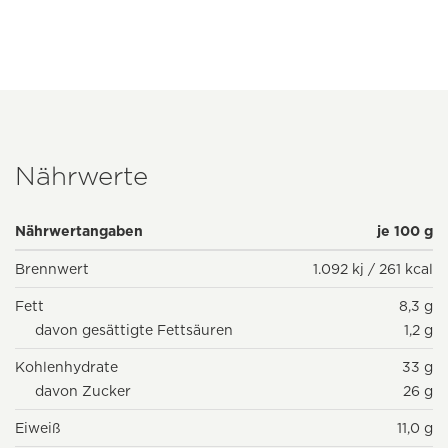
Nährwerte
Nährwertangaben
je 100 g
Brennwert
1.092 kj / 261 kcal
Fett
8,3 g
davon gesättigte Fettsäuren
1,2 g
Kohlenhydrate
33 g
davon Zucker
26 g
Eiweiß
11,0 g