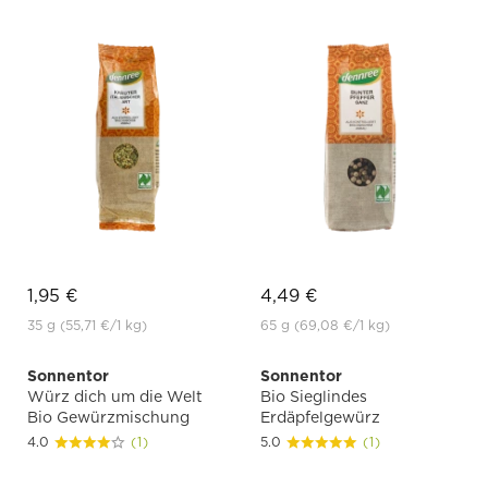
1,95 €
4,49 €
35 g
(55,71 €
/1 kg)
65 g
(69,08 €
/1 kg)
Sonnentor
Sonnentor
Würz dich um die Welt
Bio Sieglindes
Bio Gewürzmischung
Erdäpfelgewürz
4.0
(1)
5.0
(1)