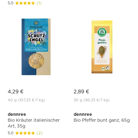
5.0
(1)
4,29 €
2,89 €
40 g
(107,25 €
/1 kg)
30 g
(96,33 €
/1 kg)
dennree
dennree
Bio Kräuter italienischer
Bio Pfeffer bunt ganz, 65g
Art, 35g
5.0
(2)