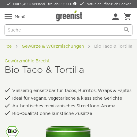
Nur 5,49 € Versand -
frei ab 59,99 €
Natürlich Pflanzlich Lecker
Menü
würze
Gewürze & Würzmischungen
Bio Taco & Tortilla
Gewürzmühle Brecht
Bio Taco & Tortilla
Vielseitig einsetzbar für Tacos, Burritos, Wraps & Fajitas
Ideal für vegane, vegetarische & klassische Gerichte
Authentisches mexikanisches Streetfood-Aroma
Bio-Qualität ohne künstliche Zusätze