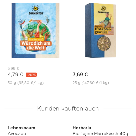
5,99 €
4,79 €
3,69 €
-20 %
50 g
(95,80 €
/1 kg)
25 g
(147,60 €
/1 kg)
Kunden kauften auch
Lebensbaum
Herbaria
Avocado
Bio Tajine Marrakesch 40g