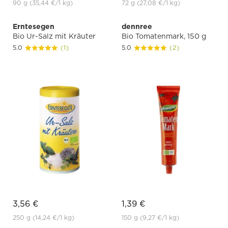
90 g
(35,44 €
/1 kg)
72 g
(27,08 €
/1 kg)
Erntesegen
dennree
Bio Ur-Salz mit Kräuter
Bio Tomatenmark, 150 g
5.0
(1)
5.0
(2)
3,56 €
1,39 €
250 g
(14,24 €
/1 kg)
150 g
(9,27 €
/1 kg)