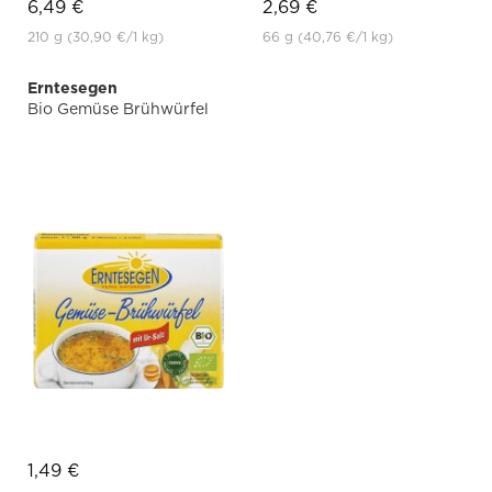
6,49 €
2,69 €
210 g
(30,90 €
/1 kg)
66 g
(40,76 €
/1 kg)
Erntesegen
Bio Gemüse Brühwürfel
1,49 €