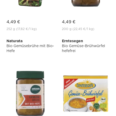
4,49 €
4,49 €
252 g
(17,82 €
/1 kg)
200 g
(22,45 €
/1 kg)
Naturata
Erntesegen
Bio Gemüsebrühe mit Bio-
Bio Gemüse-Brühwürfel
Hefe
hefefrei