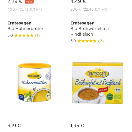
2,29 €
4,49 €
-4 %
400 g
(5,73 €
/1 kg)
200 g
(22,45 €
/1 kg)
Erntesegen
Erntesegen
Bio Hühnerbrühe
Bio Brühwürfel mit
Rindfleisch
5.0
(1)
5.0
(2)
3,19 €
1,95 €