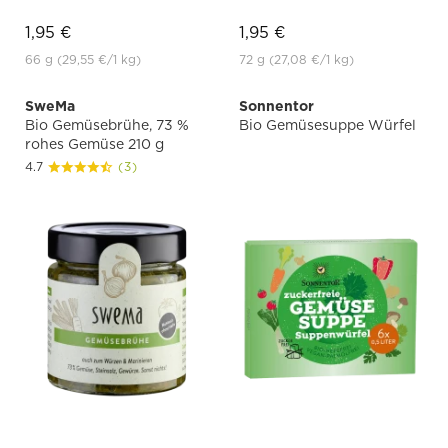
1,95 €
1,95 €
66 g
(29,55 €
/1 kg)
72 g
(27,08 €
/1 kg)
SweMa
Sonnentor
Bio Gemüsebrühe, 73 %
Bio Gemüsesuppe Würfel
rohes Gemüse 210 g
4.7
(3)