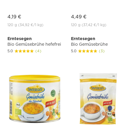
4,19 €
4,49 €
120 g
(34,92 €
/1 kg)
120 g
(37,42 €
/1 kg)
Erntesegen
Erntesegen
Bio Gemüsebrühe hefefrei
Bio Gemüsebrühe
5.0
(4)
5.0
(3)