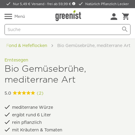
Nur 5,49 € Versand -
frei ab 59,99 €
Natürlich Pflanzlich Lecker
Menü
he, Fond & Hefeflocken
Bio Gemüsebrühe, mediterrane Art
Erntesegen
Bio Gemüsebrühe,
mediterrane Art
5.0
(2)
mediterrane Würze
ergibt rund 6 Liter
rein pflanzlich
mit Kräutern & Tomaten