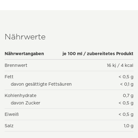
Nährwerte
Nährwertangaben
je 100 ml / zubereitetes Produkt
Brennwert
16 kj / 4 kcal
Fett
< 0,5 g
davon gesättigte Fettsäuren
< 0,1 g
Kohlenhydrate
0,7 g
davon Zucker
< 0,5 g
Eiweiß
< 0,5 g
Salz
1,0 g