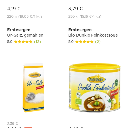
4,19 €
3,79 €
220 g
(19,05 €
/1 kg)
250 g
(15,16 €
/1 kg)
Erntesegen
Erntesegen
Ur-Salz, gemahlen
Bio Dunkle Feinkostsoße
5.0
(12)
5.0
(2)
2,39 €