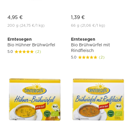
4,95 €
1,39 €
200 g
(24,75 €
/1 kg)
66 g
(21,06 €
/1 kg)
Erntesegen
Erntesegen
Bio Hühner Brühwürfel
Bio Brühwürfel mit
Rindfleisch
5.0
(2)
5.0
(2)