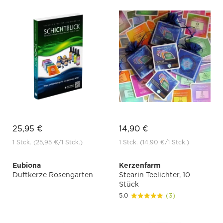
25,95 €
14,90 €
1 Stck.
(25,95 €
/1 Stck.)
1 Stck.
(14,90 €
/1 Stck.)
Eubiona
Kerzenfarm
Duftkerze Rosengarten
Stearin Teelichter, 10
Stück
5.0
(3)