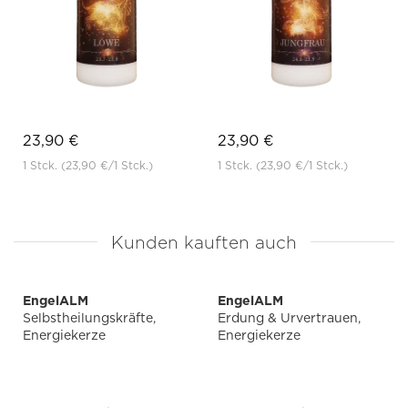
23,90 €
23,90 €
1 Stck.
(23,90 €
/1 Stck.)
1 Stck.
(23,90 €
/1 Stck.)
Kunden kauften auch
EngelALM
EngelALM
Selbstheilungskräfte,
Erdung & Urvertrauen,
Energiekerze
Energiekerze