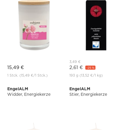
3,49 €
15,49 €
2,61 €
-25 %
1 Stck.
(15,49 €
/1 Stck.)
193 g
(13,52 €
/1 kg)
EngelALM
EngelALM
Widder, Energiekerze
Stier, Energiekerze