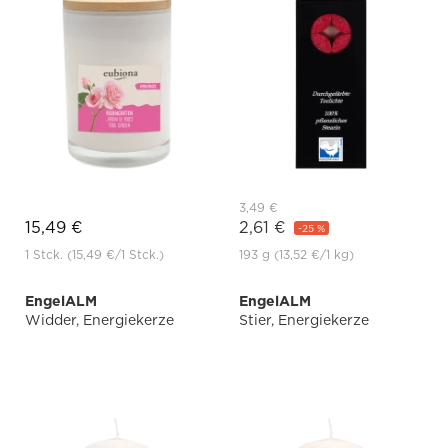
3,49 €
15,49 €
2,61 €
-25 %
1 Stck.
(15,49 €
/1 Stck.)
193 g
(13,52 €
/1 kg)
EngelALM
EngelALM
Widder, Energiekerze
Stier, Energiekerze