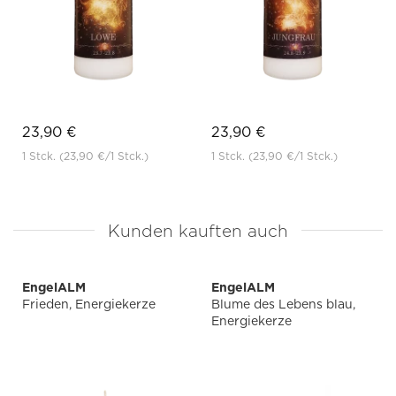
23,90 €
23,90 €
1 Stck.
(23,90 €
/1 Stck.)
1 Stck.
(23,90 €
/1 Stck.)
Kunden kauften auch
EngelALM
EngelALM
Frieden, Energiekerze
Blume des Lebens blau,
Energiekerze