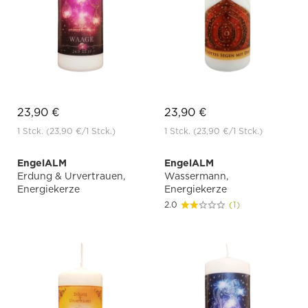
23,90 €
23,90 €
1 Stck.
(23,90 €
/1 Stck.)
1 Stck.
(23,90 €
/1 Stck.)
EngelALM
EngelALM
Erdung & Urvertrauen,
Wassermann,
Energiekerze
Energiekerze
2.0
(1)