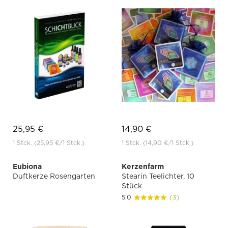
25,95 €
14,90 €
1 Stck.
(25,95 €
/1 Stck.)
1 Stck.
(14,90 €
/1 Stck.)
Eubiona
Kerzenfarm
Duftkerze Rosengarten
Stearin Teelichter, 10
Stück
5.0
(3)