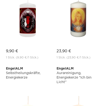
9,90 €
23,90 €
1 Stck.
(9,90 €
/1 Stck.)
1 Stck.
(23,90 €
/1 Stck.)
EngelALM
EngelALM
Selbstheilungskräfte,
Aurareinigung,
Energiekerze
Energiekerze "Ich bin
Licht"