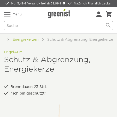
Nur 5,49 € Versand -
frei ab 59,99 €
Natürlich Pflanzlich Lecker
Menü
lt
Energiekerzen
Schutz & Abgrenzung, Energiekerze
EngelALM
Schutz & Abgrenzung,
Energiekerze
Brenndauer: 23 Std.
" ich bin geschützt"