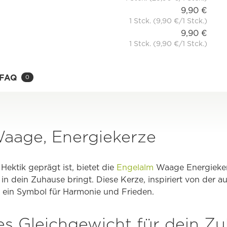
9,90 €
1 Stck. (9,90 €/1 Stck.)
9,90 €
1 Stck. (9,90 €/1 Stck.)
FAQ
0
aage, Energiekerze
 Hektik geprägt ist, bietet die
Engelalm
Waage Energiekerz
n dein Zuhause bringt. Diese Kerze, inspiriert von der 
t ein Symbol für Harmonie und Frieden.
s Gleichgewicht für dein Z