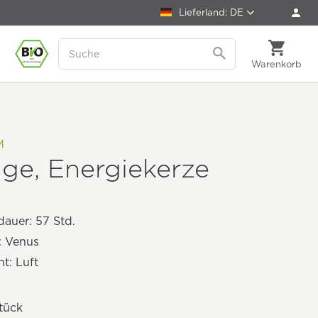
Lieferland: DE
Warenkorb
M
ge, Energiekerze
auer: 57 Std.
: Venus
t: Luft
tück