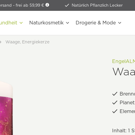
ersand -
frei ab 59,99 €
Natürlich Pflanzlich Lecker
undheit
Naturkosmetik
Drogerie & Mode
Waage, Energiekerze
EngelAL
Waa
Brennd
Planet
Elemen
Inhalt:
1 S