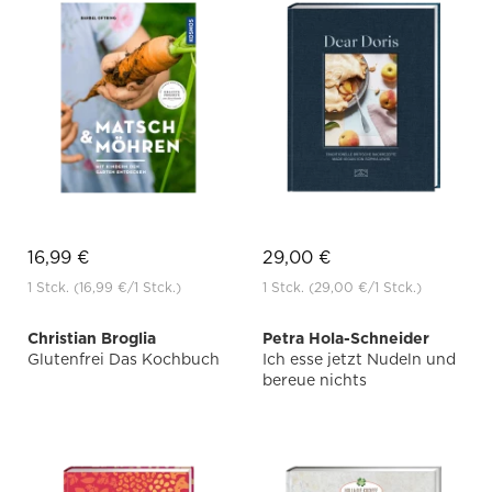
16,99 €
29,00 €
1 Stck.
(16,99 €
/1 Stck.)
1 Stck.
(29,00 €
/1 Stck.)
Christian Broglia
Petra Hola-Schneider
Glutenfrei Das Kochbuch
Ich esse jetzt Nudeln und
bereue nichts