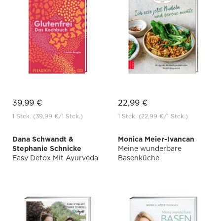
39,99 €
22,99 €
1 Stck.
(39,99 €
/1 Stck.)
1 Stck.
(22,99 €
/1 Stck.)
Dana Schwandt &
Monica Meier-Ivancan
Stephanie Schnicke
Meine wunderbare
Easy Detox Mit Ayurveda
Basenküche