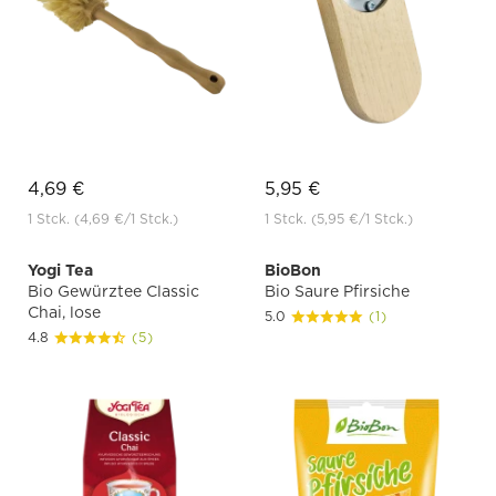
4,69 €
5,95 €
1 Stck.
(4,69 €
/1 Stck.)
1 Stck.
(5,95 €
/1 Stck.)
Yogi Tea
BioBon
Bio Gewürztee Classic
Bio Saure Pfirsiche
Chai, lose
5.0
(1)
4.8
(5)