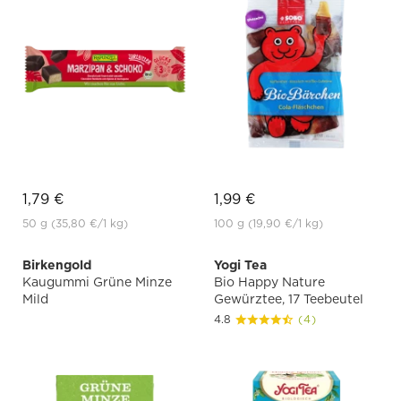
1,79 €
1,99 €
50 g
(35,80 €
/1 kg)
100 g
(19,90 €
/1 kg)
Birkengold
Yogi Tea
Kaugummi Grüne Minze
Bio Happy Nature
Mild
Gewürztee, 17 Teebeutel
4.8
(4)