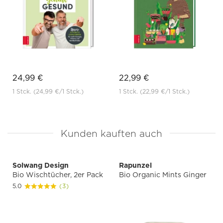
24,99 €
22,99 €
1 Stck.
(24,99 €
/1 Stck.)
1 Stck.
(22,99 €
/1 Stck.)
Kunden kauften auch
Solwang Design
Rapunzel
Bio Wischtücher, 2er Pack
Bio Organic Mints Ginger
5.0
(3)