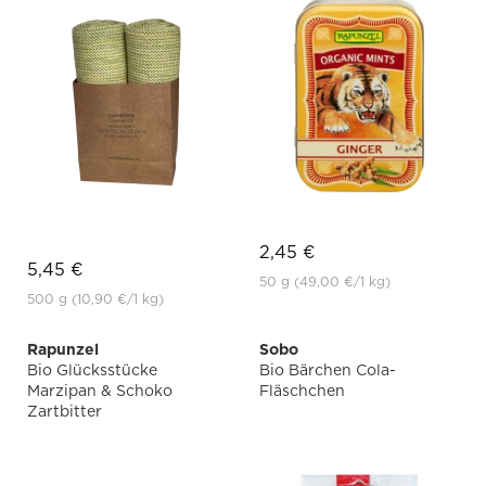
2,45 €
5,45 €
50 g
(49,00 €
/1 kg)
500 g
(10,90 €
/1 kg)
Rapunzel
Sobo
Bio Glücksstücke
Bio Bärchen Cola-
Marzipan & Schoko
Fläschchen
Zartbitter