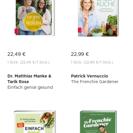
22,49 €
22,99 €
1 Stck.
(22,49 €
/1 Stck.)
1 Stck.
(22,99 €
/1 Stck.)
Dr. Matthias Manke &
Patrick Vernuccio
Tarik Rose
The Frenchie Gardener
Einfach genial gesund