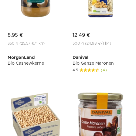
8,95 €
12,49 €
350 g
(25,57 €
/1 kg)
500 g
(24,98 €
/1 kg)
MorgenLand
Danival
Bio Cashewkerne
Bio Ganze Maronen
4.5
(4)