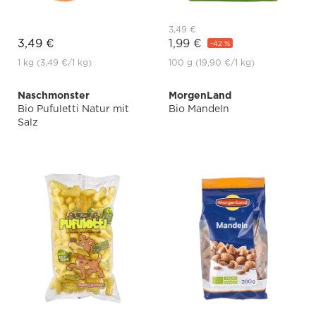
3,49 €
3,49 €
1,99 €
-42 %
1 kg
(3,49 €
/1 kg)
100 g
(19,90 €
/1 kg)
Naschmonster
MorgenLand
Bio Pufuletti Natur mit
Bio Mandeln
Salz