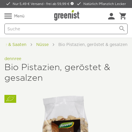
Nur 5,49 € Versand -
frei ab 59,99 €
Natürlich Pflanzlich Lecker
Menü
sse & Saaten
Nüsse
Bio Pistazien, geröstet & gesalzen
dennree
Bio Pistazien, geröstet &
gesalzen