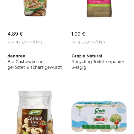
4,89 €
1,99 €
750 g
(6,52 €
/1 kg)
60 g
(33,17 €
/1 kg)
dennree
Grazie Natural
Bio Cashewkerne,
Recycling Toilettenpapier
geröstet & scharf gewürzt
3-lagig