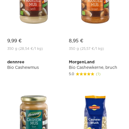
9,99 €
8,95 €
350 g
(28,54 €
/1 kg)
350 g
(25,57 €
/1 kg)
dennree
MorgenLand
Bio Cashewmus
Bio Cashewkerne, bruch
5.0
(1)