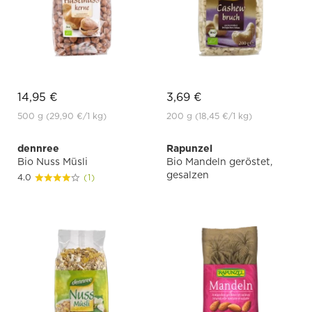
14,95 €
3,69 €
500 g
(29,90 €
/1 kg)
200 g
(18,45 €
/1 kg)
dennree
Rapunzel
Bio Nuss Müsli
Bio Mandeln geröstet,
gesalzen
4.0
(1)