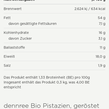
Brennwert
2.624 kj / 634 kcal
Fett
54 g
davon gesättigte Fettsäuren
7,1 g
Kohlenhydrate
16 g
davon Zucker
3,1 g
Ballaststoffe
11 g
Eiweiß
18,0 g
Salz
1,9 g
Das Produkt enthält 1,33 Broteinheit (BE) pro 100g
Insgesamt enthält das Produkt 0,3 kg, was 4,00 BE
entspricht
dennree Bio Pistazien, geröstet