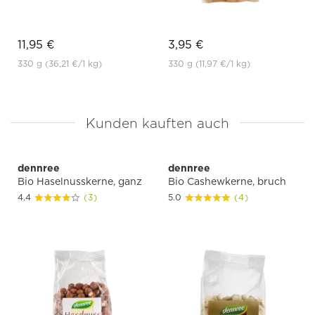
11,95 €
3,95 €
330 g
(36,21 €
/1 kg)
330 g
(11,97 €
/1 kg)
Kunden kauften auch
dennree
dennree
Bio Haselnusskerne, ganz
Bio Cashewkerne, bruch
4.4
(3)
5.0
(4)