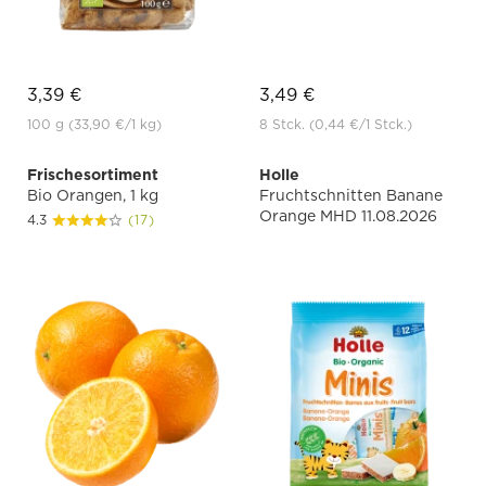
3,39 €
3,49 €
100 g
(33,90 €
/1 kg)
8 Stck.
(0,44 €
/1 Stck.)
Frischesortiment
Holle
Bio Orangen, 1 kg
Fruchtschnitten Banane
Orange MHD 11.08.2026
4.3
(17)