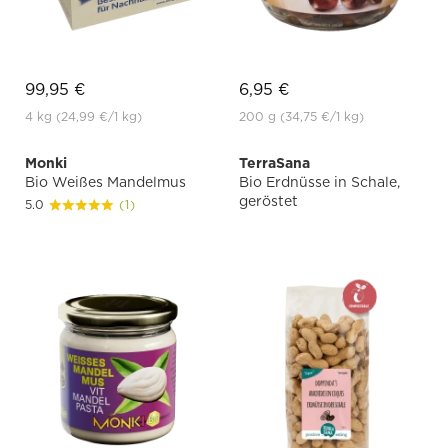
99,95 €
6,95 €
4 kg
(24,99 €
/1 kg)
200 g
(34,75 €
/1 kg)
Monki
TerraSana
Bio Weißes Mandelmus
Bio Erdnüsse in Schale,
geröstet
5.0
(1)