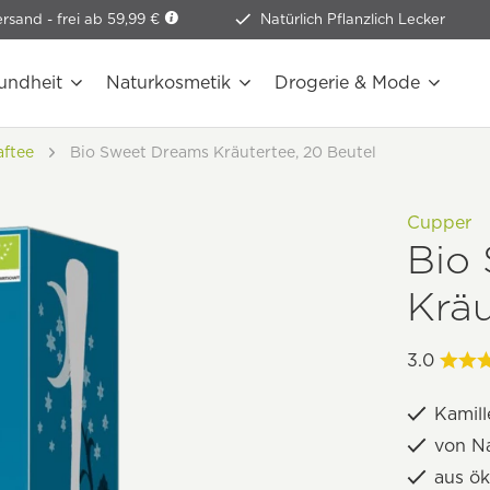
ersand -
frei ab 59,99 €
Natürlich Pflanzlich Lecker
undheit
Naturkosmetik
Drogerie & Mode
aftee
Bio Sweet Dreams Kräutertee, 20 Beutel
Cupper
Bio
Kräu
3.0
Kamill
von Na
aus ö