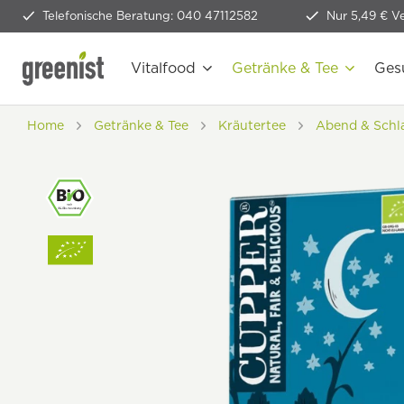
Telefonische Beratung: 040 47112582
Nur 5,49 € V
Vitalfood
Getränke & Tee
Ges
Home
Getränke & Tee
Kräutertee
Abend & Schl