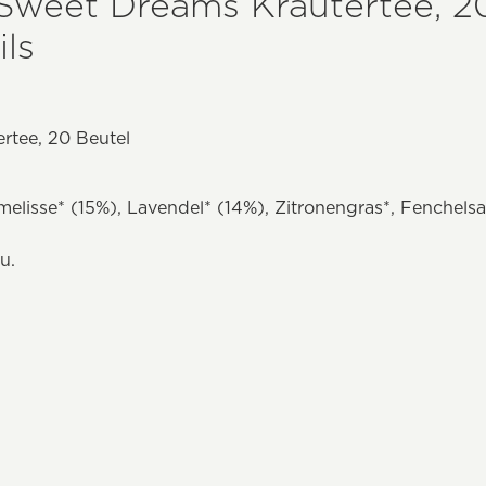
Sweet Dreams Kräutertee, 2
ls
rtee, 20 Beutel
melisse* (15%), Lavendel* (14%), Zitronengras*, Fenchel
u.