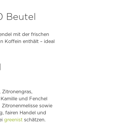
0 Beutel
ndel mit der frischen
 Koffein enthält – ideal
d
 Zitronengras,
 Kamille und Fenchel
d Zitronenmelisse sowie
g, fairen Handel und
ei
greenist
schätzen.