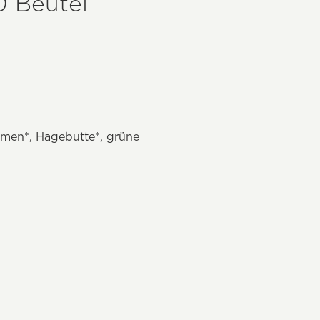
0 Beutel
samen*, Hagebutte*, grüne