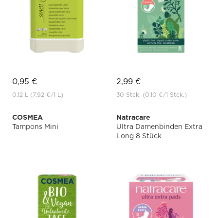
0,95 €
2,99 €
0.12 L
(7,92 €
/1 L)
30 Stck.
(0,10 €
/1 Stck.)
COSMEA
Natracare
Tampons Mini
Ultra Damenbinden Extra
Long 8 Stück