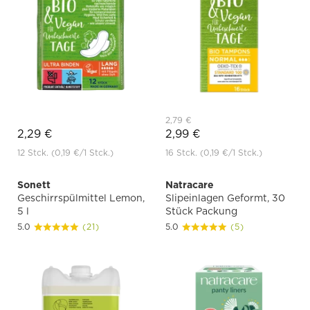
2,79 €
2,29 €
2,99 €
12 Stck.
(0,19 €
/1 Stck.)
16 Stck.
(0,19 €
/1 Stck.)
Sonett
Natracare
Geschirrspülmittel Lemon,
Slipeinlagen Geformt, 30
5 l
Stück Packung
5.0
(21)
5.0
(5)