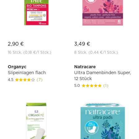
2,90 €
3,49 €
16 Stck.
(0,18 €
/1 Stck.)
8 Stck.
(0,44 €
/1 Stck.)
Organyc
Natracare
Slipeinlagen flach
Ultra Damenbinden Super,
12 Stück
4.5
(7)
5.0
(1)