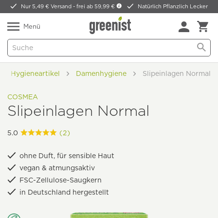
Nur 5,49 € Versand -
frei ab 59,99 €
Natürlich Pflanzlich Lecker
Menü
Hygieneartikel
Damenhygiene
Slipeinlagen Normal
COSMEA
Slipeinlagen Normal
5.0
(2)
ohne Duft, für sensible Haut
vegan & atmungsaktiv
FSC-Zellulose-Saugkern
in Deutschland hergestellt