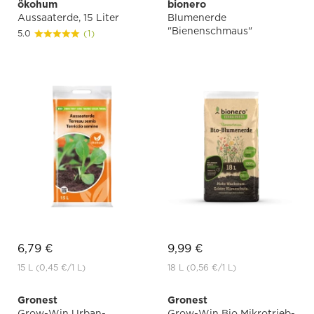
ökohum
bionero
Aussaaterde, 15 Liter
Blumenerde
"Bienenschmaus"
5.0
(1)
6,79 €
9,99 €
15 L
(0,45 €
/1 L)
18 L
(0,56 €
/1 L)
Gronest
Gronest
Grow-Win Urban-
Grow-Win Bio Mikrotrieb-