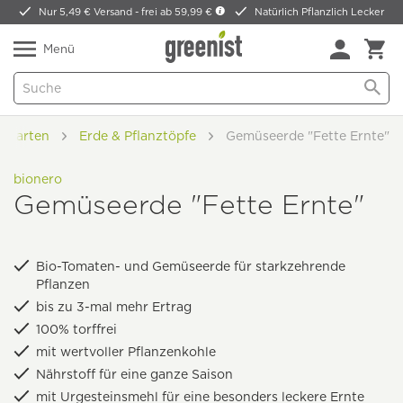
Nur 5,49 € Versand -
frei ab 59,99 €
Natürlich Pflanzlich Lecker
Menü
& Garten
Erde & Pflanztöpfe
Gemüseerde "Fette Ernte"
bionero
Gemüseerde "Fette Ernte"
Bio-Tomaten- und Gemüseerde für starkzehrende
Pflanzen
bis zu 3-mal mehr Ertrag
100% torffrei
mit wertvoller Pflanzenkohle
Nährstoff für eine ganze Saison
mit Urgesteinsmehl für eine besonders leckere Ernte