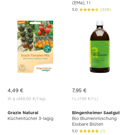
(EMa), 1 l
5.0
(229)
4,49 €
7,95 €
10 g
(449,00 €
/1 kg)
1 L
(7,95 €
/1 L)
Grazie Natural
Bingenheimer Saatgut
Küchentücher 3-lagig
Bio Blumenmischung
Essbare Blüten
5.0
(1)