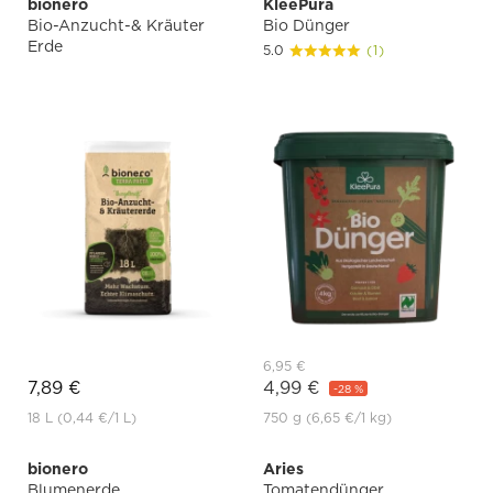
bionero
KleePura
Bio-Anzucht-& Kräuter
Bio Dünger
Erde
5.0
(1)
6,95 €
7,89 €
4,99 €
-28 %
18 L
(0,44 €
/1 L)
750 g
(6,65 €
/1 kg)
bionero
Aries
Blumenerde
Tomatendünger