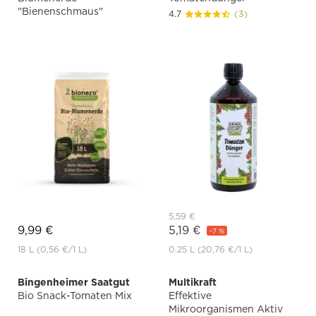
"Bienenschmaus"
4.7
(3)
5,59 €
9,99 €
5,19 €
-7 %
18 L
(0,56 €
/1 L)
0.25 L
(20,76 €
/1 L)
Bingenheimer Saatgut
Multikraft
Bio Snack-Tomaten Mix
Effektive
Mikroorganismen Aktiv