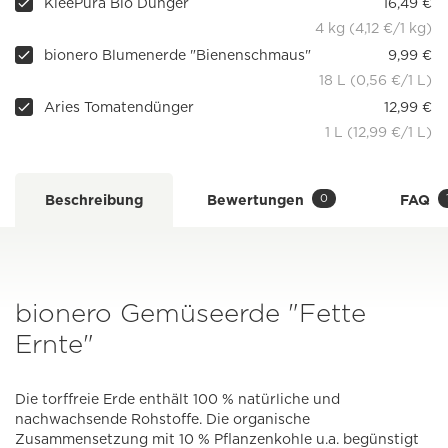
KleePura Bio Dünger
16,49 €
4 kg (4,12 €/1 kg)
bionero Blumenerde "Bienenschmaus"
9,99 €
18 L (0,56 €/1 L)
Aries Tomatendünger
12,99 €
1 L (12,99 €/1 L)
0
Beschreibung
Bewertungen
FAQ
bionero Gemüseerde "Fette
Ernte"
Die torffreie Erde enthält 100 % natürliche und
nachwachsende Rohstoffe. Die organische
Zusammensetzung mit 10 % Pflanzenkohle u.a. begünstigt