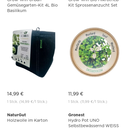
Gemüsegarten-Kit 4L Bio
Kit Sprossenanzucht Set
Basilikum
14,99 €
11,99 €
1 Stck.
(14,99 €
/1 Stck.)
1 Stck.
(11,99 €
/1 Stck.)
NaturGut
Gronest
Holzwolle im Karton
Hydro Pot UNO
Selbstbewässernd WEISS