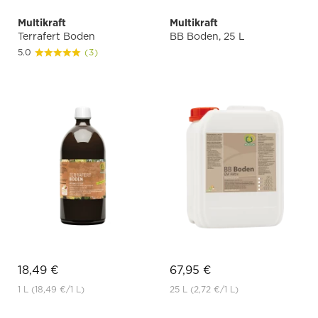
Multikraft
Multikraft
Terrafert Boden
BB Boden, 25 L
5.0
(3)
18,49 €
67,95 €
1 L
(18,49 €
/1 L)
25 L
(2,72 €
/1 L)