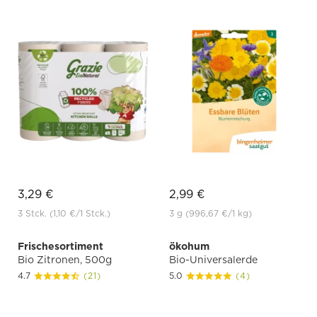
3,29 €
2,99 €
3 Stck.
(1,10 €
/1 Stck.)
3 g
(996,67 €
/1 kg)
Frischesortiment
ökohum
Bio Zitronen, 500g
Bio-Universalerde
4.7
(21)
5.0
(4)