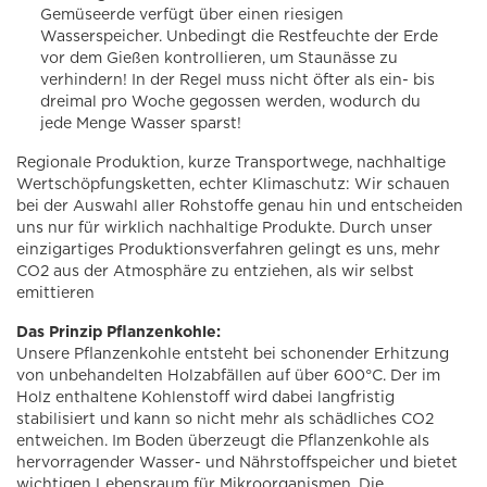
Gemüseerde verfügt über einen riesigen
Wasserspeicher. Unbedingt die Restfeuchte der Erde
vor dem Gießen kontrollieren, um Staunässe zu
verhindern! In der Regel muss nicht öfter als ein- bis
dreimal pro Woche gegossen werden, wodurch du
jede Menge Wasser sparst!
Regionale Produktion, kurze Transportwege, nachhaltige
Wertschöpfungsketten, echter Klimaschutz: Wir schauen
bei der Auswahl aller Rohstoffe genau hin und entscheiden
uns nur für wirklich nachhaltige Produkte. Durch unser
einzigartiges Produktionsverfahren gelingt es uns, mehr
CO2 aus der Atmosphäre zu entziehen, als wir selbst
emittieren
Das Prinzip Pflanzenkohle:
Unsere Pflanzenkohle entsteht bei schonender Erhitzung
von unbehandelten Holzabfällen auf über 600°C. Der im
Holz enthaltene Kohlenstoff wird dabei langfristig
stabilisiert und kann so nicht mehr als schädliches CO2
entweichen. Im Boden überzeugt die Pflanzenkohle als
hervorragender Wasser- und Nährstoffspeicher und bietet
wichtigen Lebensraum für Mikroorganismen. Die