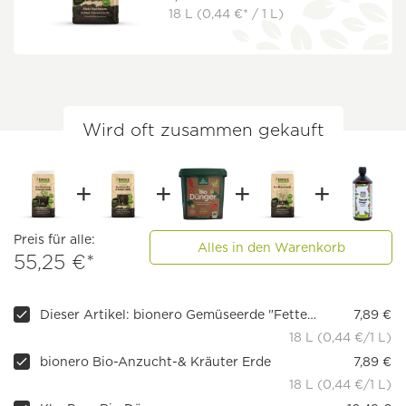
18 L
(0,44 €* / 1 L)
Wird oft zusammen gekauft
Preis für alle:
Alles in den Warenkorb
55,25 €*
Dieser Artikel: bionero Gemüseerde "Fette Ernte"
7,89 €
18 L (0,44 €/1 L)
bionero Bio-Anzucht-& Kräuter Erde
7,89 €
18 L (0,44 €/1 L)