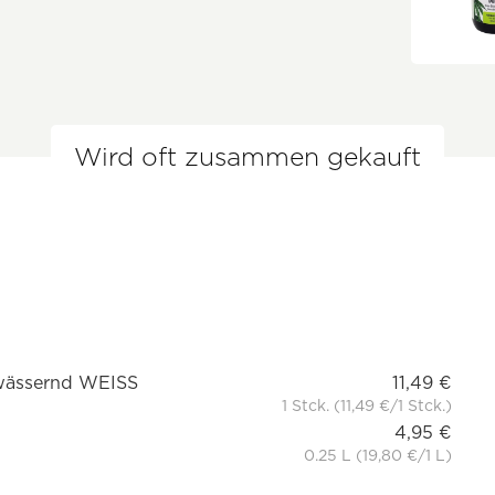
Wird oft zusammen gekauft
ewässernd WEISS
11,49 €
1 Stck. (11,49 €/1 Stck.)
4,95 €
0.25 L (19,80 €/1 L)