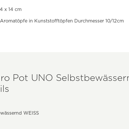
4 x 14 cm
 Aromatöpfe in Kunststofftöpfen Durchmesser 10/12cm
dro Pot UNO Selbstbewässe
ls
ewässernd WEISS