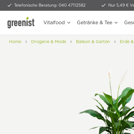
Telefonische Beratung: 040 47112582
Nur 5,49 € V
Vitalfood
Getränke & Tee
Ges
Home
Drogerie & Mode
Balkon & Garten
Erde &