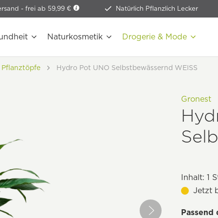
ersand -
frei ab 59,99 €
Natürlich Pflanzlich Lecker
undheit
Naturkosmetik
Drogerie & Mode
 Pflanztöpfe
Hydro Pot UNO Selbstbewässernd WEISS
Gronest
Hyd
Sel
Inhalt:
1 S
Jetzt 
Passend 