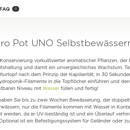
FAQ
0
dro Pot UNO Selbstbewässe
Konservierung vorkultivierter aromatischer Pflanzen, der
itshaltung und damit ein unvergleichliches Wachstum. Tat
urtopf nach dem Prinzip der Kapillarität, in 30 Sekunden 
ydroponik-Filamente in die Topflöcher einführen und de
tbaren Niveau mit
Wasser
füllen und fertig!
 haben Sie bis zu zwei Wochen Bewässerung, der doppel
erwässern, nur die Filamente kommen mit Wasser in Kont
 werden, da er UV-beständig ist und ein Überlauf verhin
. Optional ist ein Befestigungssystem für Geländer oder