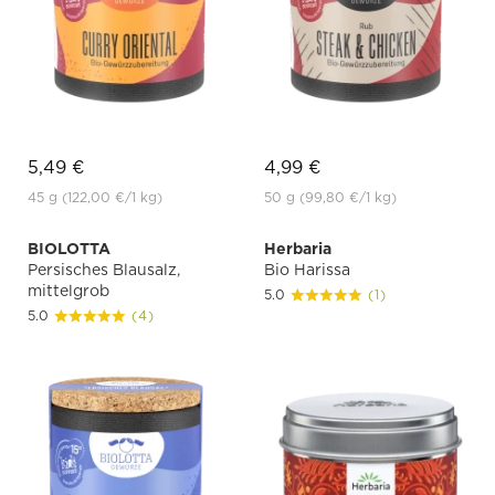
5,49 €
4,99 €
45 g
(122,00 €
/1 kg)
50 g
(99,80 €
/1 kg)
BIOLOTTA
Herbaria
Persisches Blausalz,
Bio Harissa
mittelgrob
5.0
(1)
5.0
(4)