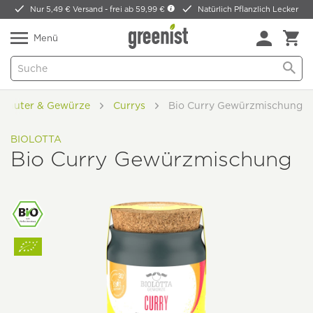
Nur 5,49 € Versand -
frei ab 59,99 €
Natürlich Pflanzlich Lecker
Menü
Kräuter & Gewürze
Currys
Bio Curry Gewürzmischung
BIOLOTTA
Bio Curry Gewürzmischung