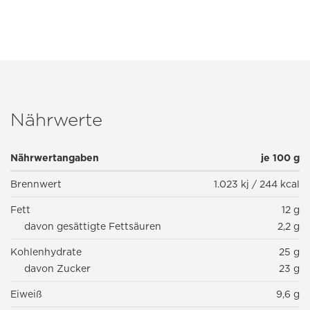
Nährwerte
Nährwertangaben
je 100 g
Brennwert
1.023 kj / 244 kcal
Fett
12 g
davon gesättigte Fettsäuren
2,2 g
Kohlenhydrate
25 g
davon Zucker
23 g
Eiweiß
9,6 g