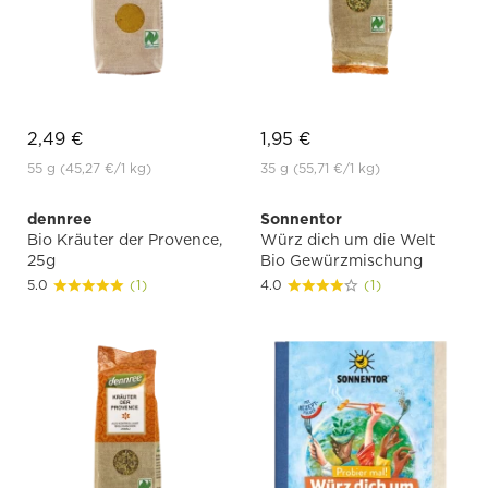
2,49 €
1,95 €
55 g
(45,27 €
/1 kg)
35 g
(55,71 €
/1 kg)
dennree
Sonnentor
Bio Kräuter der Provence,
Würz dich um die Welt
25g
Bio Gewürzmischung
5.0
(1)
4.0
(1)