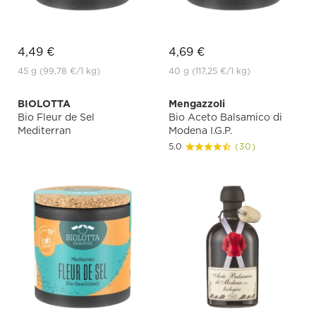
4,49 €
4,69 €
45 g
(99,78 €
/1 kg)
40 g
(117,25 €
/1 kg)
BIOLOTTA
Mengazzoli
Bio Fleur de Sel
Bio Aceto Balsamico di
Mediterran
Modena I.G.P.
5.0
(30)