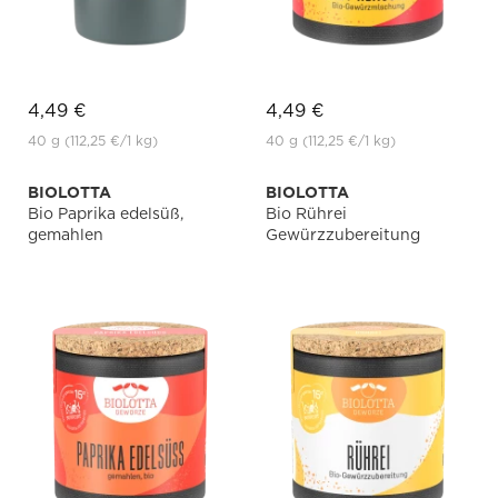
4,49 €
4,49 €
40 g
(112,25 €
/1 kg)
40 g
(112,25 €
/1 kg)
BIOLOTTA
BIOLOTTA
Bio Paprika edelsüß,
Bio Rührei
gemahlen
Gewürzzubereitung