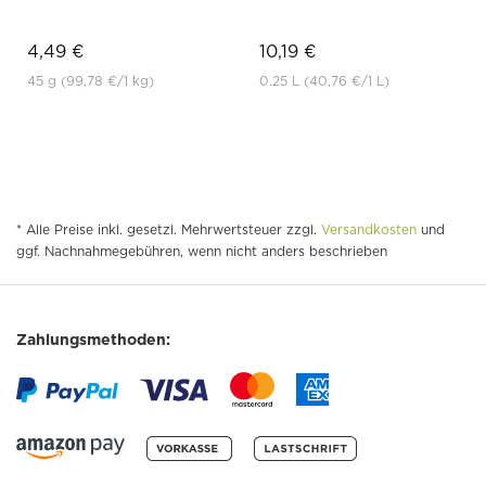
4,49 €
10,19 €
45 g
(99,78 €
/1 kg)
0.25 L
(40,76 €
/1 L)
* Alle Preise inkl. gesetzl. Mehrwertsteuer zzgl.
Versandkosten
und
ggf. Nachnahmegebühren, wenn nicht anders beschrieben
Zahlungsmethoden: