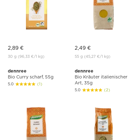
2,89 €
2,49 €
30 g
(96,33 €
/1 kg)
55 g
(45,27 €
/1 kg)
dennree
dennree
Bio Curry scharf, 55g
Bio Kräuter italienischer
Art, 35g
5.0
(1)
5.0
(2)