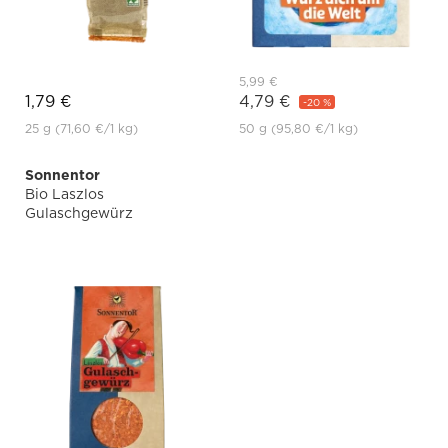
5,99 €
1,79 €
4,79 €
-20 %
25 g
(71,60 €
/1 kg)
50 g
(95,80 €
/1 kg)
Sonnentor
Bio Laszlos
Gulaschgewürz