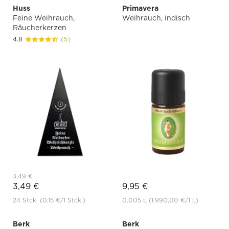
Huss
Primavera
Feine Weihrauch,
Weihrauch, indisch
Räucherkerzen
4.8
(5)
3,49 €
3,49 €
9,95 €
24 Stck.
(0,15 €
/1 Stck.)
0.005 L
(1.990,00 €
/1 L)
Berk
Berk