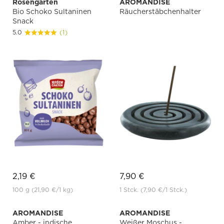
Rosengarten
AROMANDISE
Bio Schoko Sultaninen
Räucherstäbchenhalter
Snack
5.0
(1)
2,19 €
7,90 €
100 g
(21,90 €
/1 kg)
1 Stck.
(7,90 €
/1 Stck.)
AROMANDISE
AROMANDISE
Amber - indische
Weißer Moschus -