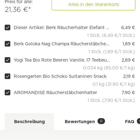
Preis für alle:
Alles in den Warenkorb
21,36 €*
Dieser Artikel: Berk Räucherhalter Elefant auf Lotusblume
6,49 €
1 Stck. (6,49 €/1 Stck.)
Berk Goloka Nag Champa Räucherstäbchen 15 g
1,89 €
1 Stck. (1,89 €/1 Stck.)
Yogi Tea Bio Rote Beeren Vanille, 17 Teebeutel
2,89 €
0.034 kg (85,00 €/1 kg)
Rosengarten Bio Schoko Sultaninen Snack
2,19 €
0.1 kg (21,90 €/1 kg)
AROMANDISE Räucherstäbchenhalter
7,90 €
1 Stck. (7,90 €/1 Stck.)
0
Beschreibung
Bewertungen
FAQ