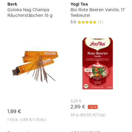
Berk
Yogi Tea
Goloka Nag Champa
Bio Rote Beeren Vanille, 17
Räucherstäbchen 15 g
Teebeutel
5.0
(1)
3,29 €
2,89 €
-12 %
1,89 €
34 g
(85,00 €
/1 kg)
1 Stck.
(1,89 €
/1 Stck.)