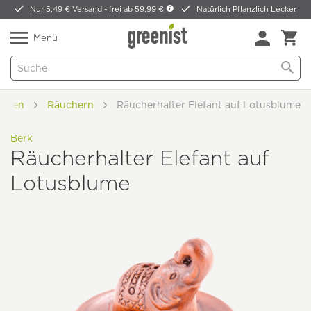
Nur 5,49 € Versand -
frei ab 59,99 €
Natürlich Pflanzlich Lecker
Menü
ohnen
Räuchern
Räucherhalter Elefant auf Lotusblume
Berk
Räucherhalter Elefant auf
Lotusblume