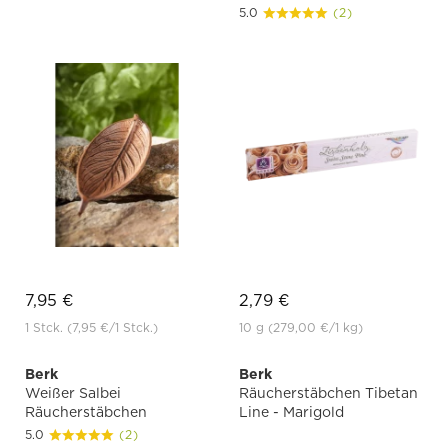
5.0
(2)
7,95 €
2,79 €
1 Stck.
(7,95 €
/1 Stck.)
10 g
(279,00 €
/1 kg)
Berk
Berk
Weißer Salbei
Räucherstäbchen Tibetan
Räucherstäbchen
Line - Marigold
5.0
(2)