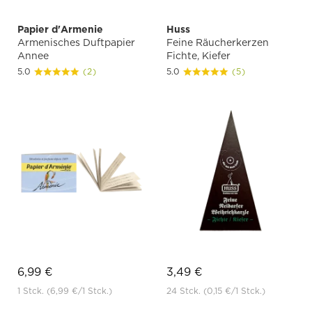
Papier d'Armenie
Huss
Armenisches Duftpapier
Feine Räucherkerzen
Annee
Fichte, Kiefer
5.0
(2)
5.0
(5)
6,99 €
3,49 €
1 Stck.
(6,99 €
/1 Stck.)
24 Stck.
(0,15 €
/1 Stck.)