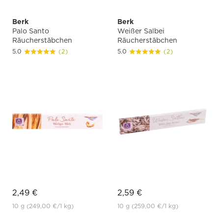
Berk
Berk
Palo Santo
Weißer Salbei
Räucherstäbchen
Räucherstäbchen
5.0
(2)
5.0
(2)
2,49 €
2,59 €
10 g
(249,00 €
/1 kg)
10 g
(259,00 €
/1 kg)