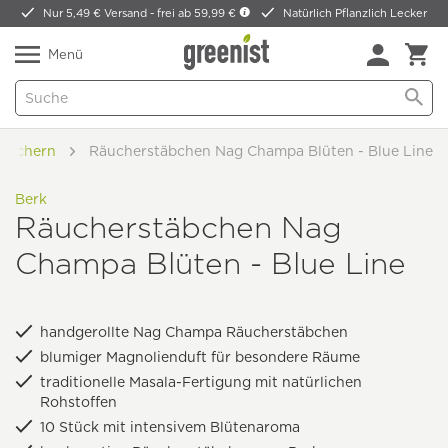
Nur 5,49 € Versand -
frei ab 59,99 €
Natürlich Pflanzlich Lecker
Menü
äuchern
Räucherstäbchen Nag Champa Blüten - Blue Line
Berk
Räucherstäbchen Nag
Champa Blüten - Blue Line
handgerollte Nag Champa Räucherstäbchen
blumiger Magnolienduft für besondere Räume
traditionelle Masala-Fertigung mit natürlichen
Rohstoffen
10 Stück mit intensivem Blütenaroma