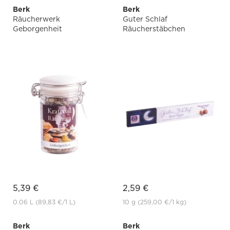
Berk
Berk
Räucherwerk
Guter Schlaf
Geborgenheit
Räucherstäbchen
5,39 €
2,59 €
0.06 L
(89,83 €
/1 L)
10 g
(259,00 €
/1 kg)
Berk
Berk