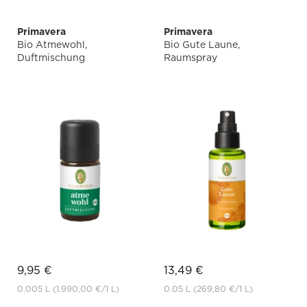
Primavera
Primavera
Bio Atmewohl,
Bio Gute Laune,
Duftmischung
Raumspray
9,95 €
13,49 €
0.005 L
(1.990,00 €
/1 L)
0.05 L
(269,80 €
/1 L)