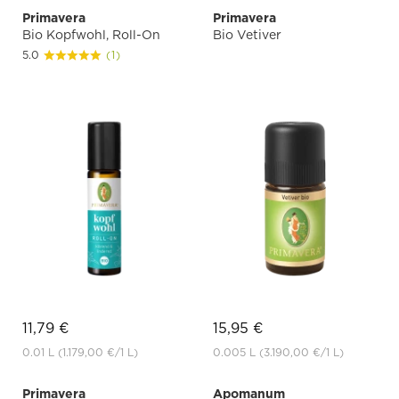
Primavera
Primavera
Bio Kopfwohl, Roll-On
Bio Vetiver
5.0
(1)
11,79 €
15,95 €
0.01 L
(1.179,00 €
/1 L)
0.005 L
(3.190,00 €
/1 L)
Primavera
Apomanum