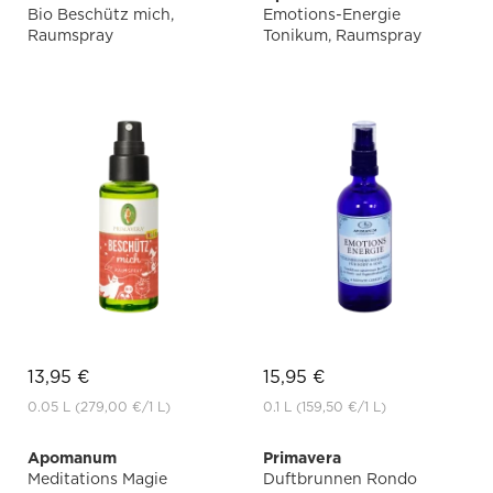
Bio Beschütz mich,
Emotions-Energie
Raumspray
Tonikum, Raumspray
13,95 €
15,95 €
0.05 L
(279,00 €
/1 L)
0.1 L
(159,50 €
/1 L)
Apomanum
Primavera
Meditations Magie
Duftbrunnen Rondo