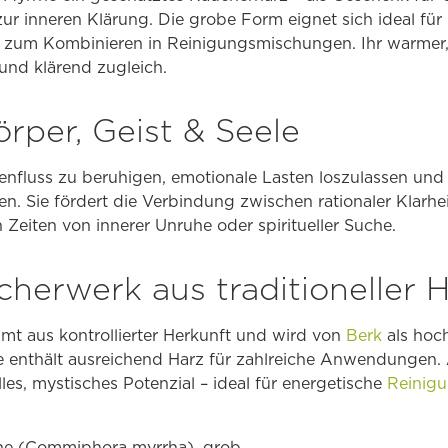
 zur inneren Klärung. Die grobe Form eignet sich ideal für
zum Kombinieren in Reinigungsmischungen. Ihr warmer, 
und klärend zugleich.
rper, Geist & Seele
enfluss zu beruhigen, emotionale Lasten loszulassen und
n. Sie fördert die Verbindung zwischen rationaler Klarheit
in Zeiten von innerer Unruhe oder spiritueller Suche.
cherwerk aus traditioneller 
mt aus kontrollierter Herkunft und wird von
Berk
als hoc
e enthält ausreichend Harz für zahlreiche Anwendungen.
olles, mystisches Potenzial – ideal für energetische
Reinig
rhe (Commiphora myrrha), grob