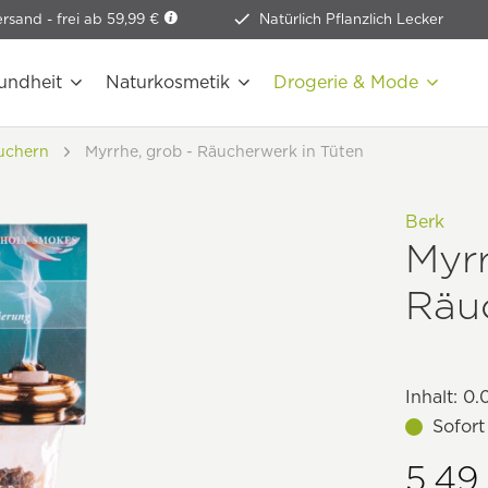
ersand -
frei ab 59,99 €
Natürlich Pflanzlich Lecker
undheit
Naturkosmetik
Drogerie & Mode
uchern
Myrrhe, grob - Räucherwerk in Tüten
Berk
Myrr
Räu
Inhalt:
0.
Sofort
5,49