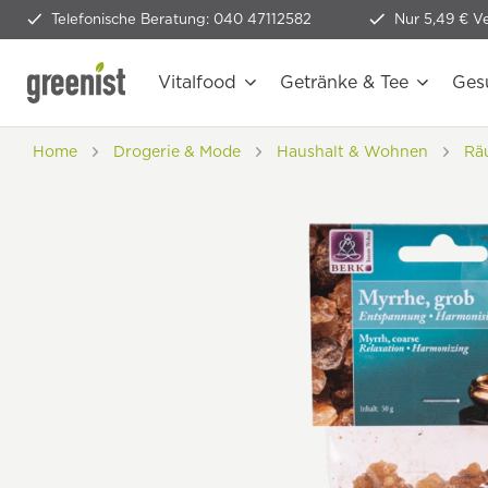
Telefonische Beratung: 040 47112582
Nur 5,49 € V
Vitalfood
Getränke & Tee
Ges
Home
Drogerie & Mode
Haushalt & Wohnen
Rä