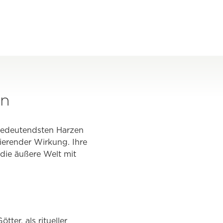
en
 bedeutendsten Harzen
ierender Wirkung. Ihre
die äußere Welt mit
ter, als ritueller