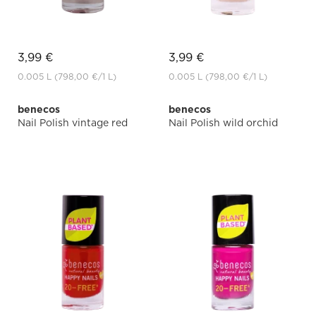
3,99 €
3,99 €
0.005 L
(798,00 €
/1 L)
0.005 L
(798,00 €
/1 L)
benecos
benecos
Nail Polish vintage red
Nail Polish wild orchid