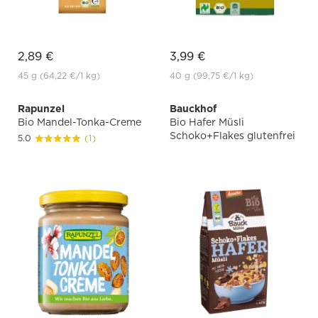
2,89 €
3,99 €
45 g
(64,22 €
/1 kg)
40 g
(99,75 €
/1 kg)
Rapunzel
Bauckhof
Bio Mandel-Tonka-Creme
Bio Hafer Müsli
Schoko+Flakes glutenfrei
5.0
(1)