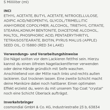
5 Milliliter (ml)
INCI
ETHYL ACETATE, BUTYL ACETATE, NITROCELLULOSE,
ADIPIC ACID/NEOPENTYL GLYCOL/TRIMELLITIC
ANHYDRIDE COPOLYMER, ALCOHOL, TRIETHYL CITRATE,
STEARALKONIUM BENTONITE, DIACETONE ALCOHOL,
MALTOL, PHOSPHORIC ACID, PENTAERYTHRITYL
TETRAISOSTEARATE, BIOTIN, PYRUS MALUS (APPLE)
SEED OIL, CI 15880 (RED 34 LAKE)
Verwendungs- und Verarbeitungshinweise
Die Nägel sollten vor dem Lackieren fettfrei sein. Hierzu
kannst du einen ölfreien Nagellackentferner verwenden
oder deine Hände gründlich mit Seife waschen.
Anschließend von der Mitte nach links und rechts außen
lackieren. Gut trocknen lassen. Eine zweite Schicht macht
deine Maniküre dabei noch haltbarer. Einen optimalen
Effekt erzielst du, wenn du mit unserem Top Coat "crystal"
noch eine Schicht Überlack aufträgst.
Inverkehrbringer
cosmondial GmbH & Co. KG, Industriestraße 23 b, 63834