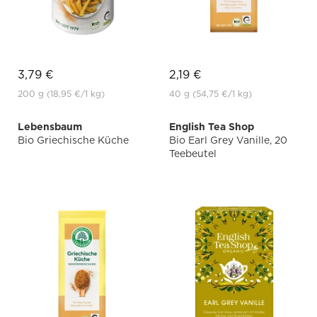
3,79 €
2,19 €
200 g
(18,95 €
/1 kg)
40 g
(54,75 €
/1 kg)
Lebensbaum
English Tea Shop
Bio Griechische Küche
Bio Earl Grey Vanille, 20
Teebeutel