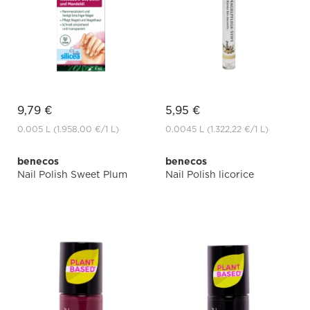
9,79 €
5,95 €
0.005 L
(1.958,00 €
/1 L)
0.0045 L
(1.322,22 €
/1 L)
benecos
benecos
Nail Polish Sweet Plum
Nail Polish licorice