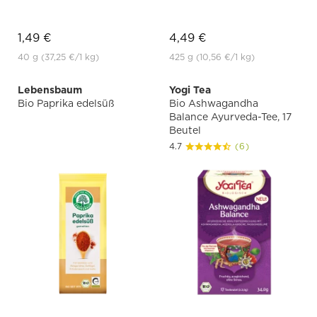
1,49 €
4,49 €
40 g
(37,25 €
/1 kg)
425 g
(10,56 €
/1 kg)
Lebensbaum
Yogi Tea
Bio Paprika edelsüß
Bio Ashwagandha
Balance Ayurveda-Tee, 17
Beutel
4.7
(6)