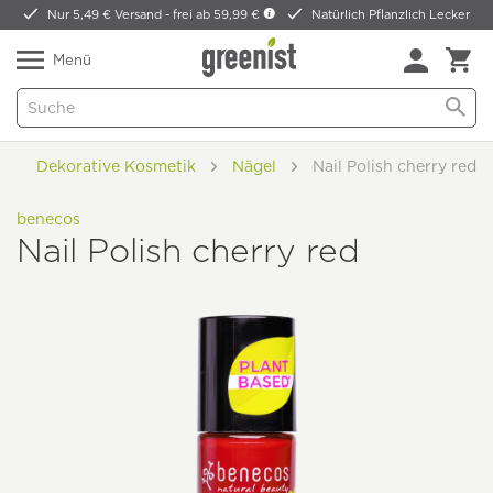
Nur 5,49 € Versand -
frei ab 59,99 €
Natürlich Pflanzlich Lecker
Menü
Dekorative Kosmetik
Nägel
Nail Polish cherry red
benecos
Nail Polish cherry red