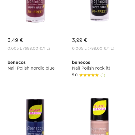
3,49 €
3,99 €
0.005 L
(698,00 €
/1 L)
0.005 L
(798,00 €
/1 L)
benecos
benecos
Nail Polish nordic blue
Nail Polish rock it!
5.0
(1)