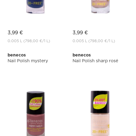
3,99 €
3,99 €
0.005 L
(798,00 €
/1 L)
0.005 L
(798,00 €
/1 L)
benecos
benecos
Nail Polish mystery
Nail Polish sharp rosé