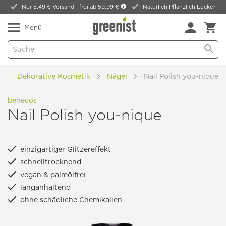
Nur 5,49 € Versand -
frei ab 59,99 €
Natürlich Pflanzlich Lecker
Menü
k
Dekorative Kosmetik
Nägel
Nail Polish you-nique
benecos
Nail Polish you-nique
einzigartiger Glitzereffekt
schnelltrocknend
vegan & palmölfrei
langanhaltend
ohne schädliche Chemikalien