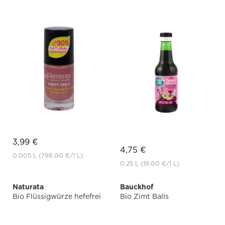
3,99 €
4,75 €
0.005 L
(798,00 €
/1 L)
0.25 L
(19,00 €
/1 L)
Naturata
Bauckhof
Bio Flüssigwürze hefefrei
Bio Zimt Balls