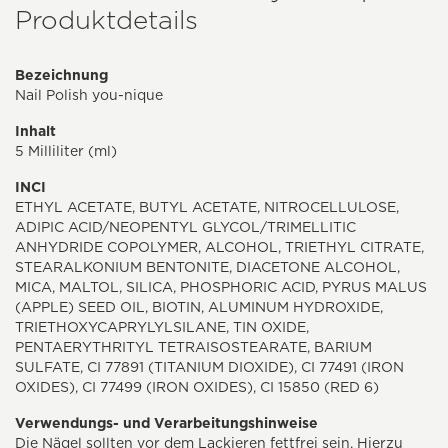
Produktdetails
Bezeichnung
Nail Polish you-nique
Inhalt
5 Milliliter (ml)
INCI
ETHYL ACETATE, BUTYL ACETATE, NITROCELLULOSE,
ADIPIC ACID/NEOPENTYL GLYCOL/TRIMELLITIC
ANHYDRIDE COPOLYMER, ALCOHOL, TRIETHYL CITRATE,
STEARALKONIUM BENTONITE, DIACETONE ALCOHOL,
MICA, MALTOL, SILICA, PHOSPHORIC ACID, PYRUS MALUS
(APPLE) SEED OIL, BIOTIN, ALUMINUM HYDROXIDE,
TRIETHOXYCAPRYLYLSILANE, TIN OXIDE,
PENTAERYTHRITYL TETRAISOSTEARATE, BARIUM
SULFATE, CI 77891 (TITANIUM DIOXIDE), CI 77491 (IRON
OXIDES), CI 77499 (IRON OXIDES), CI 15850 (RED 6)
Verwendungs- und Verarbeitungshinweise
Die Nägel sollten vor dem Lackieren fettfrei sein. Hierzu