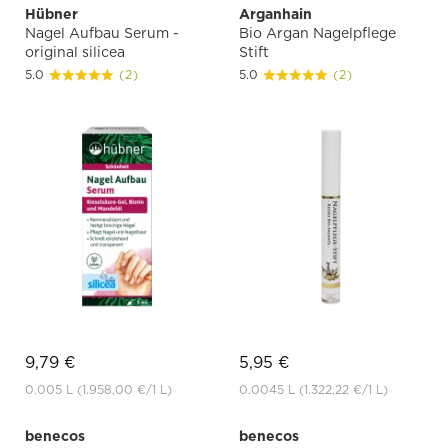
Hübner
Arganhain
Nagel Aufbau Serum -
Bio Argan Nagelpflege
original silicea
Stift
5.0
(2)
5.0
(2)
9,79 €
5,95 €
0.005 L
(1.958,00 €
/1 L)
0.0045 L
(1.322,22 €
/1 L)
benecos
benecos