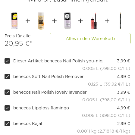
Preis für alle:
Alles in den Warenkorb
20,95 €*
Dieser Artikel: benecos Nail Polish you-nique
3,99 €
0.005 L (798,00 €/1 L)
benecos Soft Nail Polish Remover
4,99 €
0.125 L (39,92 €/1 L)
benecos Nail Polish lovely lavender
3,99 €
0.005 L (798,00 €/1 L)
benecos Lipgloss flamingo
4,99 €
0.005 L (998,00 €/1 L)
benecos Kajal
2,99 €
0.0011 kg (2.718,18 €/1 kg)