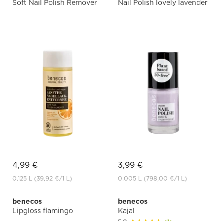
Soft Nail Polish Remover
Nail Polish lovely lavender
4,99 €
3,99 €
0.125 L
(39,92 €
/1 L)
0.005 L
(798,00 €
/1 L)
benecos
benecos
Lipgloss flamingo
Kajal