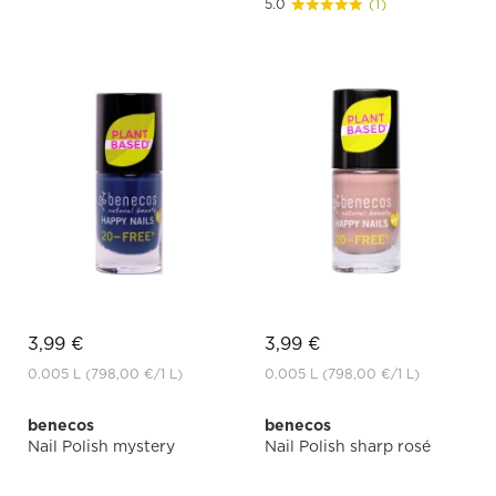
5.0
(1)
3,99 €
3,99 €
0.005 L
(798,00 €
/1 L)
0.005 L
(798,00 €
/1 L)
benecos
benecos
Nail Polish mystery
Nail Polish sharp rosé