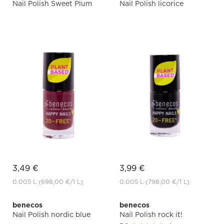
Nail Polish Sweet Plum
Nail Polish licorice
3,49 €
3,99 €
0.005 L
(698,00 €
/1 L)
0.005 L
(798,00 €
/1 L)
benecos
benecos
Nail Polish nordic blue
Nail Polish rock it!