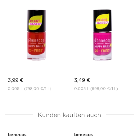
3,99 €
3,49 €
0.005 L
(798,00 €
/1 L)
0.005 L
(698,00 €
/1 L)
Kunden kauften auch
benecos
benecos