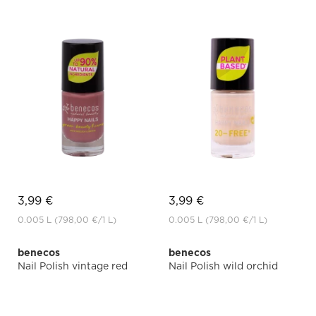
3,99 €
3,99 €
0.005 L
(798,00 €
/1 L)
0.005 L
(798,00 €
/1 L)
benecos
benecos
Nail Polish vintage red
Nail Polish wild orchid