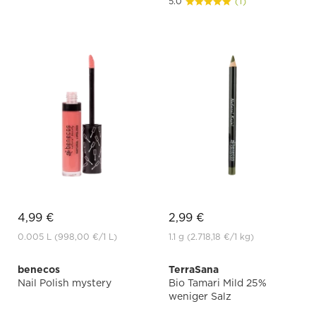
5.0
(1)
4,99 €
2,99 €
0.005 L
(998,00 €
/1 L)
1.1 g
(2.718,18 €
/1 kg)
benecos
TerraSana
Nail Polish mystery
Bio Tamari Mild 25%
weniger Salz