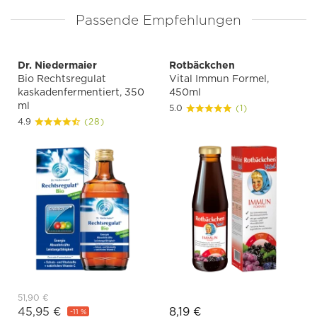
Passende Empfehlungen
Dr. Niedermaier
Rotbäckchen
Bio Rechtsregulat
Vital Immun Formel,
kaskadenfermentiert, 350
450ml
ml
5.0
(1)
4.9
(28)
51,90 €
45,95 €
8,19 €
-11 %