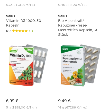
0.35 L
(131,29 €
/1 L)
0.45 L
(18,20 €
/1 L)
Salus
Salus
Vitamin D3 1000, 30
Bio Alpenkraft®
Kapseln
Kapuzinerkresse-
Meerrettich Kapseln, 30
5.0
(1)
Stück
6,99 €
9,49 €
5 g
(1.398,00 €
/1 kg)
14 g
(677,86 €
/1 kg)