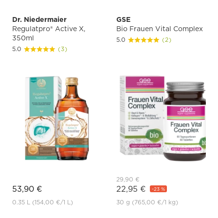
Dr. Niedermaier
GSE
Regulatpro® Active X,
Bio Frauen Vital Complex
350ml
5.0
(2)
5.0
(3)
29,90 €
53,90 €
22,95 €
-23 %
0.35 L
(154,00 €
/1 L)
30 g
(765,00 €
/1 kg)