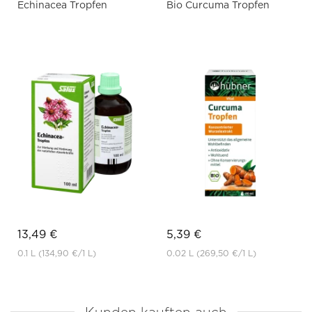
Echinacea Tropfen
Bio Curcuma Tropfen
13,49 €
5,39 €
0.1 L
(134,90 €
/1 L)
0.02 L
(269,50 €
/1 L)