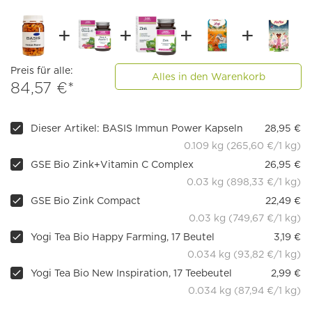
Preis für alle:
Alles in den Warenkorb
84,57 €*
Dieser Artikel: BASIS Immun Power Kapseln
28,95 €
0.109 kg (265,60 €/1 kg)
GSE Bio Zink+Vitamin C Complex
26,95 €
0.03 kg (898,33 €/1 kg)
GSE Bio Zink Compact
22,49 €
0.03 kg (749,67 €/1 kg)
Yogi Tea Bio Happy Farming, 17 Beutel
3,19 €
0.034 kg (93,82 €/1 kg)
Yogi Tea Bio New Inspiration, 17 Teebeutel
2,99 €
0.034 kg (87,94 €/1 kg)