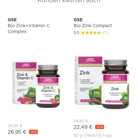
Kunden kauften auch
GSE
GSE
Bio Zink+Vitamin C
Bio Zink Compact
Complex
5.0
(2)
24,90 €
29,90 €
22,49 €
-9 %
26,95 €
-9 %
30 g
(749,67 €
/1 kg)