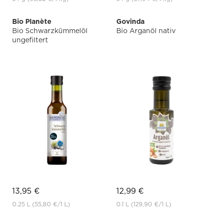
Bio Planète
Govinda
Bio Schwarzkümmelöl
Bio Arganöl nativ
ungefiltert
13,95 €
12,99 €
0.25 L
(55,80 €
/1 L)
0.1 L
(129,90 €
/1 L)