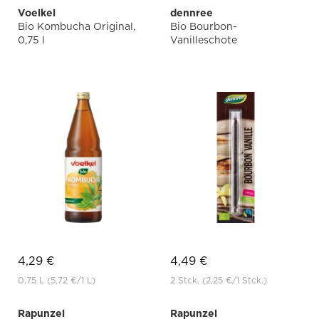
Voelkel
dennree
Bio Kombucha Original,
Bio Bourbon-
0,75 l
Vanilleschote
4,29 €
4,49 €
0.75 L
(5,72 €
/1 L)
2 Stck.
(2,25 €
/1 Stck.)
Rapunzel
Rapunzel