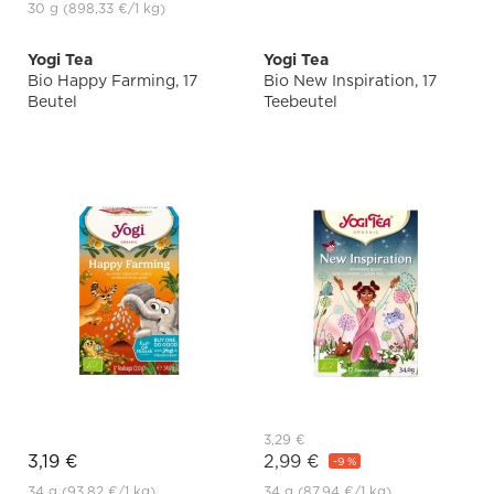
30 g
(898,33 €
/1 kg)
Yogi Tea
Yogi Tea
Bio Happy Farming, 17
Bio New Inspiration, 17
Beutel
Teebeutel
3,29 €
3,19 €
2,99 €
-9 %
34 g
(93,82 €
/1 kg)
34 g
(87,94 €
/1 kg)