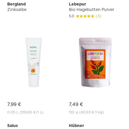
Bergland
Lebepur
Zinksalbe
Bio Hagebutten Pulver
5.0
(3)
7,99 €
7,49 €
0.05 L
(159,80 €
/1 L)
150 g
(49,93 €
/1 kg)
Salus
Hübner