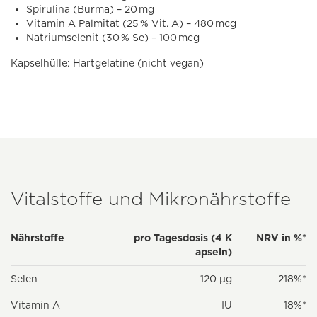
Spirulina (Burma) – 20 mg
Vitamin A Palmitat (25 % Vit. A) – 480 mcg
Natriumselenit (30 % Se) – 100 mcg
Kapselhülle: Hartgelatine (nicht vegan)
Vitalstoffe und Mikronährstoffe
Nährstoffe
pro Tagesdosis (4 K
NRV in %*
apseln)
Selen
120 µg
218%*
Vitamin A
IU
18%*