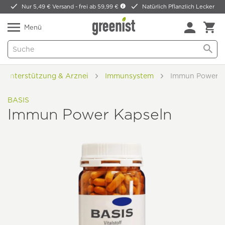
Nur 5,49 € Versand -
frei ab 59,99 €
Natürlich Pflanzlich Lecker
Menü
he Unterstützung & Arznei
Immunsystem
Immun Power K
BASIS
Immun Power Kapseln