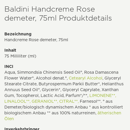
Baldini Handcreme Rose
demeter, 75ml Produktdetails
Bezeichnung
Handcreme Rose demeter, 75ml
Inhalt
75 Milliliter (ml)
INCI
Aqua, Simmondsia Chinensis Seed Oil°, Rosa Damascena
Flower Water°, Alcohol denat.°,
Cetearyl Alcohol
, Glyceryl
Stearate Citrate, Butyrospermum Parkii Butter*, Helianthus
Annuus Seed Oil°, Glycerin*, Glyceryl Caprylate, Xanthan
Gum, Tocopherol, Lactic Acid, Parfum*/**,
LIMONENE**,
LINALOOL**,
GERANIOL**,
CITRAL**,
Farnesol**. ° aus
Demeter/biologisch dynamischem Anbau * aus kontrolliert
biologischem Anbau ** aus 100% naturreinen,
ätherischen
Ölen
Inverkehrbringer