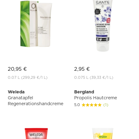
20,95 €
2,95 €
0.07 L
(299,29 €
/1 L)
0.075 L
(39,33 €
/1 L)
Weleda
Bergland
Granatapfel
Propolis Hautcreme
Regenerationshandcreme
5.0
(1)