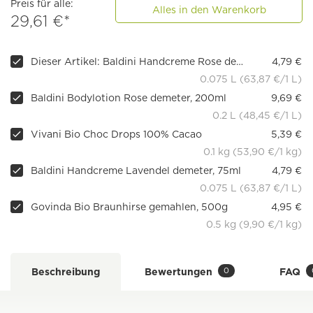
Preis für alle:
Alles in den Warenkorb
29,61 €*
Dieser Artikel: Baldini Handcreme Rose demeter, 75ml
4,79 €
0.075 L (63,87 €/1 L)
Baldini Bodylotion Rose demeter, 200ml
9,69 €
0.2 L (48,45 €/1 L)
Vivani Bio Choc Drops 100% Cacao
5,39 €
0.1 kg (53,90 €/1 kg)
Baldini Handcreme Lavendel demeter, 75ml
4,79 €
0.075 L (63,87 €/1 L)
Govinda Bio Braunhirse gemahlen, 500g
4,95 €
0.5 kg (9,90 €/1 kg)
0
Beschreibung
Bewertungen
FAQ