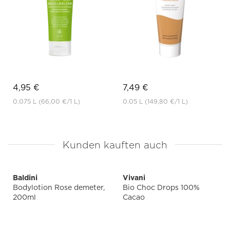
4,95 €
7,49 €
0.075 L
(66,00 €
/1 L)
0.05 L
(149,80 €
/1 L)
Kunden kauften auch
Baldini
Vivani
Bodylotion Rose demeter,
Bio Choc Drops 100%
200ml
Cacao