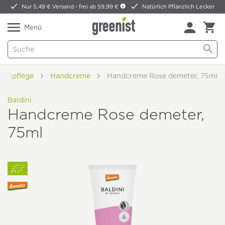
Nur 5,49 € Versand -
frei ab 59,99 €
Natürlich Pflanzlich Lecker
Menü
Fußpflege
Handcreme
Handcreme Rose demeter, 75ml
Baldini
Handcreme Rose demeter,
75ml