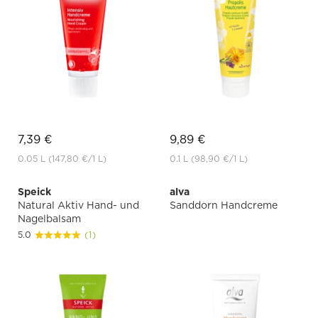
7,39 €
9,89 €
0.05 L
(147,80 €
/1 L)
0.1 L
(98,90 €
/1 L)
Speick
alva
Natural Aktiv Hand- und
Sanddorn Handcreme
Nagelbalsam
5.0
(1)