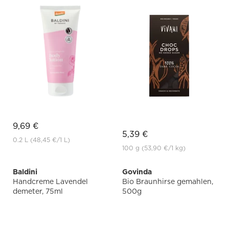
9,69 €
5,39 €
0.2 L
(48,45 €
/1 L)
100 g
(53,90 €
/1 kg)
Baldini
Govinda
Handcreme Lavendel
Bio Braunhirse gemahlen,
demeter, 75ml
500g