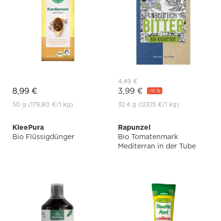
4,49 €
8,99 €
3,99 €
-11 %
50 g
(179,80 €
/1 kg)
32.4 g
(123,15 €
/1 kg)
KleePura
Rapunzel
Bio Flüssigdünger
Bio Tomatenmark
Mediterran in der Tube