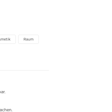
smetik
Raum
ar.
sachen.