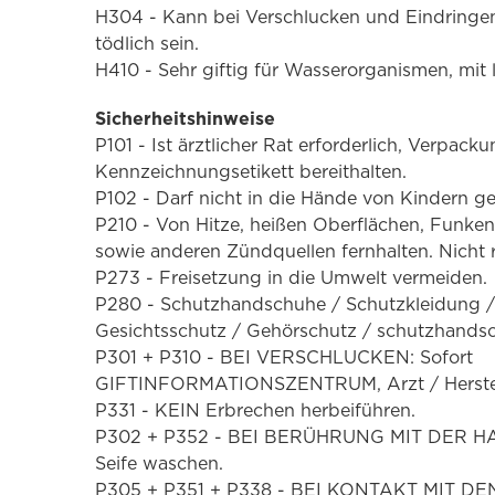
H304 - Kann bei Verschlucken und Eindringe
tödlich sein.
H410 - Sehr giftig für Wasserorganismen, mit 
Sicherheitshinweise
P101 - Ist ärztlicher Rat erforderlich, Verpack
Kennzeichnungsetikett bereithalten.
P102 - Darf nicht in die Hände von Kindern g
P210 - Von Hitze, heißen Oberflächen, Funke
sowie anderen Zündquellen fernhalten. Nicht 
P273 - Freisetzung in die Umwelt vermeiden.
P280 - Schutzhandschuhe / Schutzkleidung 
Gesichtsschutz / Gehörschutz / schutzhandsc
P301 + P310 - BEI VERSCHLUCKEN: Sofort
GIFTINFORMATIONSZENTRUM, Arzt / Herstell
P331 - KEIN Erbrechen herbeiführen.
P302 + P352 - BEI BERÜHRUNG MIT DER HAUT
Seife waschen.
P305 + P351 + P338 - BEI KONTAKT MIT DE