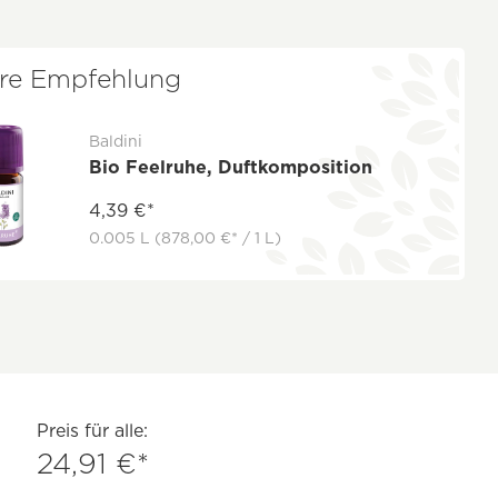
re Empfehlung
Baldini
Bio Feelruhe, Duftkomposition
4,39 €*
0.005 L
(878,00 €* / 1 L)
Preis für alle:
24,91 €*