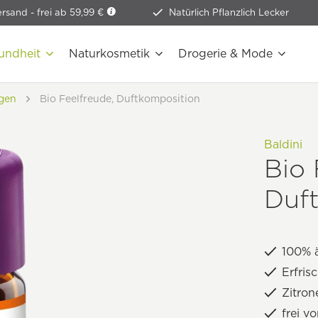
ersand -
frei ab 59,99 €
Natürlich Pflanzlich Lecker
undheit
Naturkosmetik
Drogerie & Mode
gen
Bio Feelfreude, Duftkomposition
Baldini
Bio 
Duf
100% ä
Erfri
Zitron
frei v