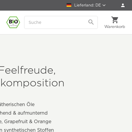
Lieferland: DE
Warenkorb
Feelfreude,
tkomposition
therischen Öle
schend & aufmunternd
e, Grapefruit & Orange
on synthetischen Stoffen