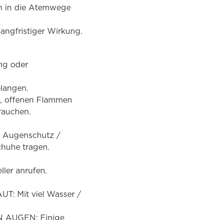
n in die Atemwege
langfristiger Wirkung.
ung oder
elangen.
n, offenen Flammen
rauchen.
/ Augenschutz /
huhe tragen.
er anrufen.
: Mit viel Wasser /
N AUGEN: Einige