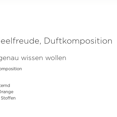
Feelfreude, Duftkomposition
s genau wissen wollen
komposition
ternd
 Orange
 Stoffen