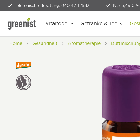
Telefonische Beratung: 040 47112582
Nur 5,49 € V
Vitalfood
Getränke & Tee
Ges
Home
Gesundheit
Aromatherapie
Duftmischun