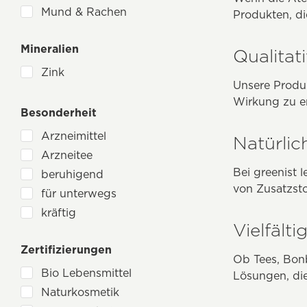
Primavera
Mund & Rachen
Produkten, d
Regeno
Nase
Rotbäckchen
Mineralien
Verdauungsprobleme
Qualitat
Salus
Zink
Schoenenberger
Unsere Produk
Sensecare
Wirkung zu er
Besonderheit
SonnenMoor
Sonnentor
Arzneimittel
Natürli
TS Import
Arzneitee
Bei greenist 
beruhigend
von Zusatzsto
für unterwegs
kräftig
Vielfält
Meerwasser
Zertifizierungen
ohne Süßholz
Ob Tees, Bon
Polyphenole
Bio Lebensmittel
Lösungen, die
Regeneration
Naturkosmetik