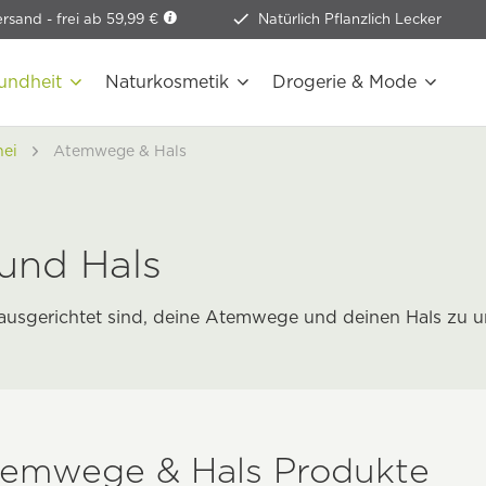
ersand -
frei ab 59,99 €
Natürlich Pflanzlich Lecker
undheit
Naturkosmetik
Drogerie & Mode
nei
Atemwege & Hals
und Hals
 ausgerichtet sind, deine Atemwege und deinen Hals zu 
temwege & Hals Produkte