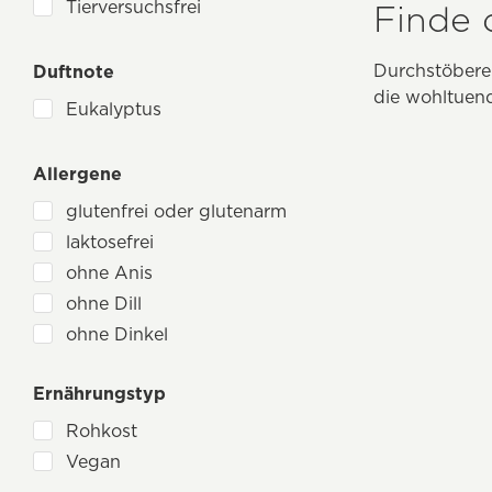
süß
Tierversuchsfrei
Finde 
Vitamin A
Vitamin B1
Durchstöbere
Duftnote
Vitamin B2
die wohltuen
Eukalyptus
Vitamin B3
Vitamin B6
Allergene
Vitamin C
glutenfrei oder glutenarm
Vitamin D
laktosefrei
Vitamin D3
ohne Anis
Vitamin E
ohne Dill
Zink
ohne Dinkel
zum Fasten
ohne Eier
Ernährungstyp
ohne Erdnüsse
ohne Fenchel
Rohkost
ohne Fructose
Vegan
ohne Gerste