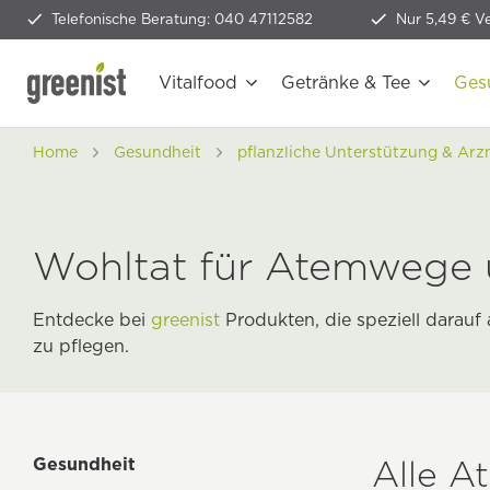
Telefonische Beratung: 040 47112582
Nur 5,49 € V
Vitalfood
Getränke & Tee
Ges
Home
Gesundheit
pflanzliche Unterstützung & Arz
Wohltat für Atemwege 
Entdecke bei
greenist
Produkten, die speziell darauf
zu pflegen.
Alle A
Gesundheit