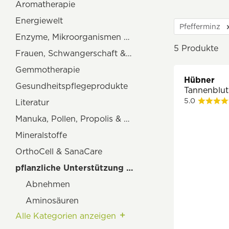
Aromatherapie
Energiewelt
Pfefferminz
Enzyme, Mikroorganismen & fermentierte Produkte
5
Produkte
Frauen, Schwangerschaft & Stillen
Gemmotherapie
Hübner
Gesundheitspflegeprodukte
Tannenblut
5.0
Literatur
Manuka, Pollen, Propolis & Gelée royale
Mineralstoffe
OrthoCell & SanaCare
pflanzliche Unterstützung & Arznei
Abnehmen
Aminosäuren
Alle Kategorien anzeigen
Antioxidantien