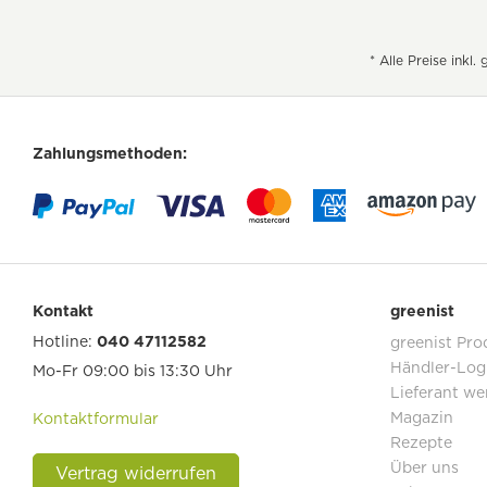
Pflaume
Tropfen
ohne Milcheiweiß
Propolis
Öl
ohne Myrrhe
* Alle Preise inkl
Salbei
ohne Petersilie
Spitzwegerich
ohne Rindfleisch
Thymian
ohne Roggen
Zahlungsmethoden:
ätherische Öle
ohne Schalenfrüchte
ohne Schweinefleisch
ohne Sellerie
ohne Senf
ohne Sesam
Kontakt
greenist
ohne Soja
Hotline:
040 47112582
greenist Pro
ohne Sulfite
Händler-Log
Mo-Fr 09:00 bis 13:30 Uhr
ohne Vanillin
Lieferant we
Magazin
Kontaktformular
ohne Weichtiere
Rezepte
ohne Weizen
Über uns
Vertrag widerrufen
ohne Zimt