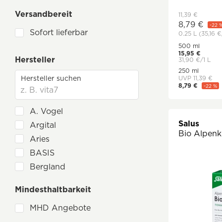
Augen
Versandbereit
11,39 €
Atemwege & Hals
8,79 €
-22 
Sofort lieferbar
0.25 L
(35,16 €
Basenbalance & Wohlbefinden
500 ml
Bitterstoffe
15,95 €
Hersteller
31,90 €/1 L
Energie
250 ml
UVP 11,39 €
Gehirn & Gedächtnis
8,79 €
-22 %
35,16 €/1 L
Haut, Haare & Bindegewebe
A. Vogel
Herz-Kreislauf
Salus
Argital
Immunsystem
Bio Alpenk
Aries
Kinder
BASIS
Leber & Galle
Bergland
Longevity
CMD Naturkosmetik
Mindesthaltbarkeit
Männer
Dautzenberg-Meyer
MHD Angebote
doc phytolabor
Magen-Darm