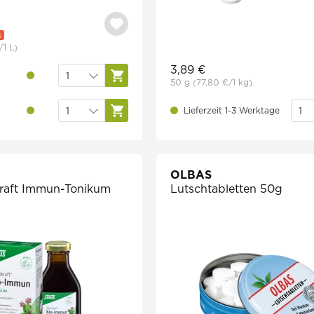
%
/1 L)
3,89 €
50 g
(77,80 €
/1 kg)
Lieferzeit 1-3 Werktage
OLBAS
raft Immun-Tonikum
Lutschtabletten 50g