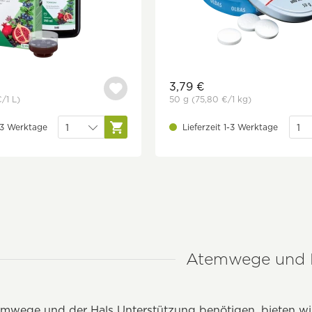
3,79 €
€
/1 L)
50 g
(75,80 €
/1 kg)
1-3 Werktage
Lieferzeit 1-3 Werktage
Atemwege und 
wege und der Hals Unterstützung benötigen, bieten wir 