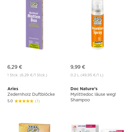
6,29 €
9,99 €
1 Stck.
(6,29 €
/1 Stck.)
0.2 L
(49,95 €
/1 L)
Aries
Doc Nature’s
Zedernholz Duftblöcke
Mylittledoc läuse weg!
Shampoo
5.0
(1)