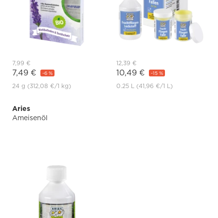
7,99 €
12,39 €
7,49 €
10,49 €
-6 %
-15 %
24 g
(312,08 €
/1 kg)
0.25 L
(41,96 €
/1 L)
Aries
Ameisenöl