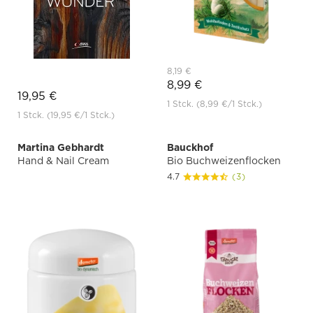
8,19 €
8,99 €
19,95 €
1 Stck.
(8,99 €
/1 Stck.)
1 Stck.
(19,95 €
/1 Stck.)
Martina Gebhardt
Bauckhof
Hand & Nail Cream
Bio Buchweizenflocken
4.7
(3)