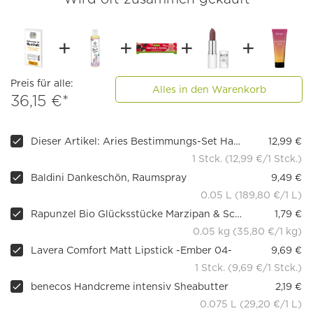
Preis für alle:
Alles in den Warenkorb
36,15 €*
Dieser Artikel: Aries Bestimmungs-Set Haushalt
12,99 €
1 Stck. (12,99 €/1 Stck.)
Baldini Dankeschön, Raumspray
9,49 €
0.05 L (189,80 €/1 L)
Rapunzel Bio Glücksstücke Marzipan & Schoko Zartbitter
1,79 €
0.05 kg (35,80 €/1 kg)
Lavera Comfort Matt Lipstick -Ember 04-
9,69 €
1 Stck. (9,69 €/1 Stck.)
benecos Handcreme intensiv Sheabutter
2,19 €
0.075 L (29,20 €/1 L)