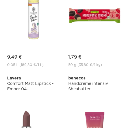
9,49 €
1,79 €
0.05 L
(189,80 €
/1 L)
50 g
(35,80 €
/1 kg)
Lavera
benecos
Comfort Matt Lipstick -
Handcreme intensiv
Ember 04-
Sheabutter