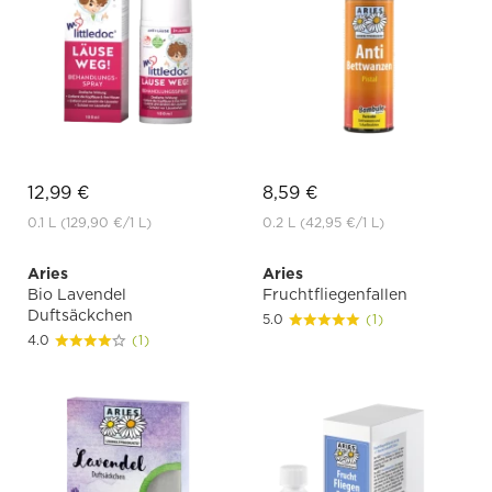
12,99 €
8,59 €
0.1 L
(129,90 €
/1 L)
0.2 L
(42,95 €
/1 L)
Aries
Aries
Bio Lavendel
Fruchtfliegenfallen
Duftsäckchen
5.0
(1)
4.0
(1)