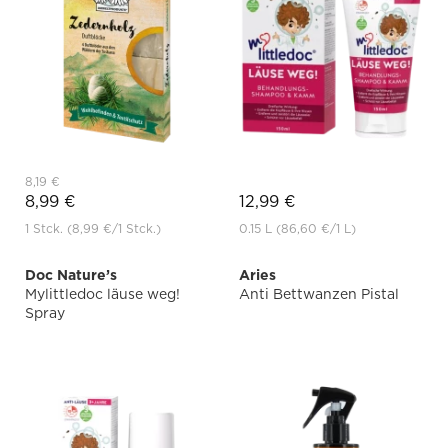
8,19 €
8,99 €
12,99 €
1 Stck.
(8,99 €
/1 Stck.)
0.15 L
(86,60 €
/1 L)
Doc Nature’s
Aries
Mylittledoc läuse weg!
Anti Bettwanzen Pistal
Spray