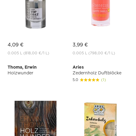
4,09 €
3,99 €
0.005 L
(818,00 €
/1 L)
0.005 L
(798,00 €
/1 L)
Thoma, Erwin
Aries
Holzwunder
Zedernholz Duftblöcke
5.0
(1)