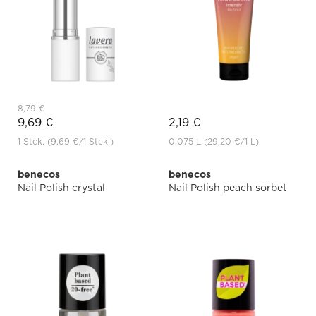
8,79 €
9,69 €
2,19 €
1 Stck.
(9,69 €
/1 Stck.)
0.075 L
(29,20 €
/1 L)
benecos
benecos
Nail Polish crystal
Nail Polish peach sorbet