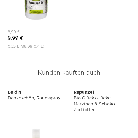
8,99 €
9,99 €
0.25 L
(39,96 €
/1 L)
Kunden kauften auch
Baldini
Rapunzel
Dankeschön, Raumspray
Bio Glücksstücke
Marzipan & Schoko
Zartbitter