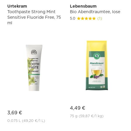
Urtekram
Lebensbaum
Toothpaste Strong Mint
Bio Abendtraumtee, lose
Sensitive Fluoride Free, 75
5.0
(1)
ml
4,49 €
3,69 €
75 g
(59,87 €
/1 kg)
0.075 L
(49,20 €
/1 L)