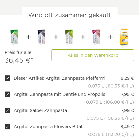
Wird oft zusammen gekauft
Preis für alle:
Alles in den Warenkorb
36,45 €*
Dieser Artikel: Argital Zahnpasta Pfefferminze
8,29 €
0.075 L (110,53 €/1 L)
Argital Zahnpasta mit Dentie und Propolis
7,95 €
0.075 L (106,00 €/1 L)
Argital Salbei Zahnpasta
7,99 €
0.075 L (106,53 €/1 L)
Argital Zahnpasta Flowers Bital
8,49 €
0.075 L (113,20 €/1 L)