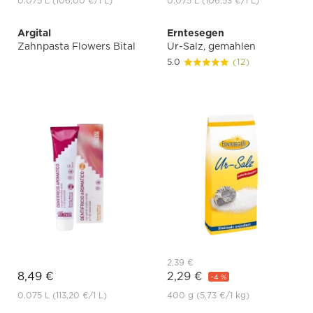
0.075 L
(106,00 €
/1 L)
0.075 L
(106,53 €
/1 L)
Argital
Erntesegen
Zahnpasta Flowers Bital
Ur-Salz, gemahlen
5.0
(12)
2,39 €
8,49 €
2,29 €
-4 %
0.075 L
(113,20 €
/1 L)
400 g
(5,73 €
/1 kg)