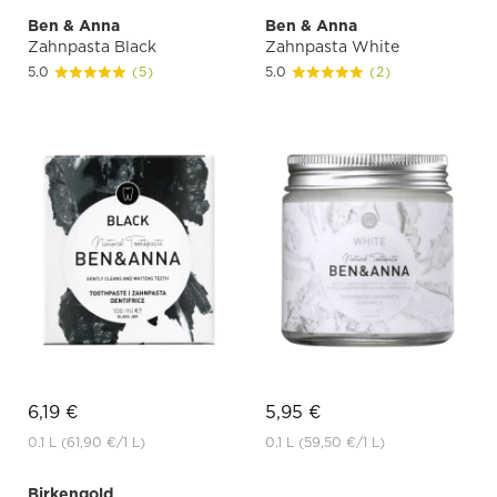
Ben & Anna
Ben & Anna
Zahnpasta Black
Zahnpasta White
5.0
(5)
5.0
(2)
6,19 €
5,95 €
0.1 L
(61,90 €
/1 L)
0.1 L
(59,50 €
/1 L)
Birkengold