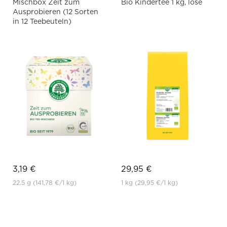
Mischbox Zeit zum
Bio Kindertee 1 kg, lose
Ausprobieren (12 Sorten
in 12 Teebeuteln)
3,19 €
29,95 €
22.5 g
(141,78 €
/1 kg)
1 kg
(29,95 €
/1 kg)