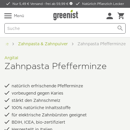
Nur 5,49 € Versand -
frei ab 59,99 €
Natürlich Pflanzlich Lecker
Menü
lege
Zahnpasta & Zahnpulver
Zahnpasta Pfefferminze
Argital
Zahnpasta Pfefferminze
natürlich erfrischende Pfefferminze
vorbeugend gegen Karies
stärkt den Zahnschmelz
100% natürliche Inhaltsstoffe
für elektrische Zahnbürsten geeignet
BDIH, ICEA, bio-zertifiziert
Hergestellt in Italien