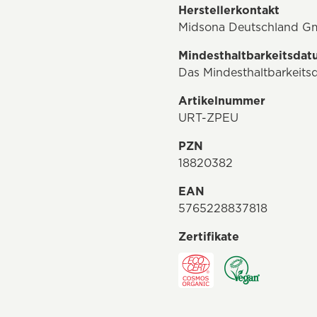
Herstellerkontakt
Midsona Deutschland Gm
Mindesthaltbarkeitsda
Das Mindesthaltbarkeits
Artikelnummer
URT-ZPEU
PZN
18820382
EAN
5765228837818
Zertifikate