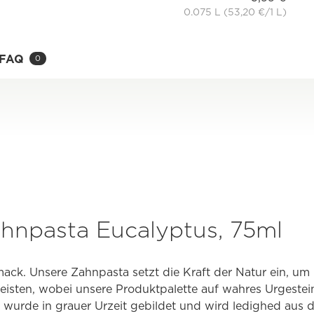
0.075 L (53,20 €/1 L)
FAQ
0
hnpasta Eucalyptus, 75ml
ack. Unsere Zahnpasta setzt die Kraft der Natur ein, u
sten, wobei unsere Produktpalette auf wahres Urgestein
, wurde in grauer Urzeit gebildet und wird ledighed au