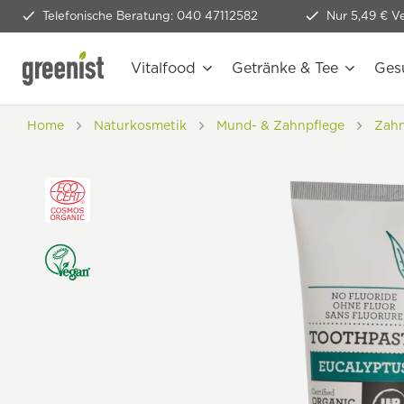
Telefonische Beratung: 040 47112582
Nur 5,49 € V
Vitalfood
Getränke & Tee
Ges
Home
Naturkosmetik
Mund- & Zahnpflege
Zahn