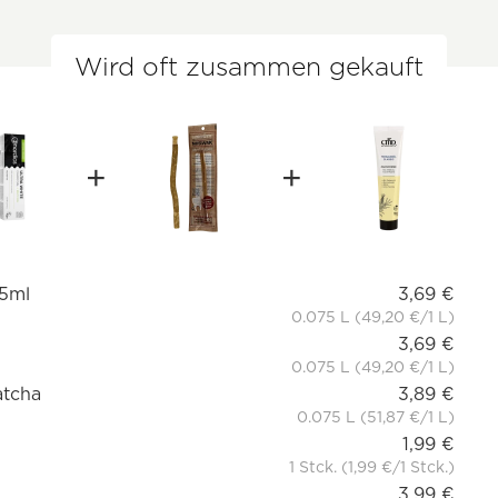
Wird oft zusammen gekauft
75ml
3,69 €
0.075 L (49,20 €/1 L)
3,69 €
0.075 L (49,20 €/1 L)
atcha
3,89 €
0.075 L (51,87 €/1 L)
1,99 €
1 Stck. (1,99 €/1 Stck.)
3,99 €