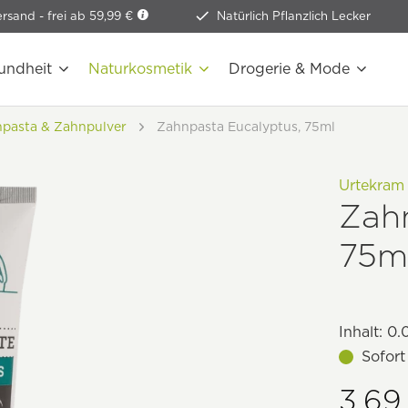
ersand -
frei ab 59,99 €
Natürlich Pflanzlich Lecker
undheit
Naturkosmetik
Drogerie & Mode
pasta & Zahnpulver
Zahnpasta Eucalyptus, 75ml
Urtekram
Zah
75m
Inhalt:
0.0
Sofort
3,69