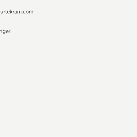
@urtekram.com
änger