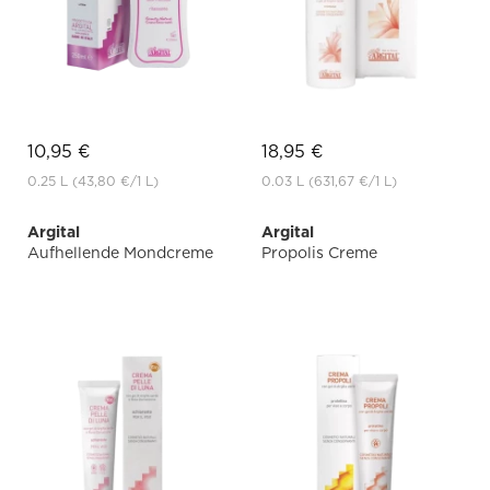
10,95 €
18,95 €
0.25 L
(43,80 €
/1 L)
0.03 L
(631,67 €
/1 L)
Argital
Argital
Aufhellende Mondcreme
Propolis Creme