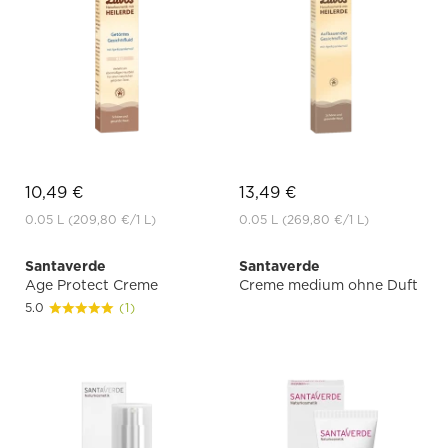
10,49 €
13,49 €
0.05 L
(209,80 €
/1 L)
0.05 L
(269,80 €
/1 L)
Santaverde
Santaverde
Age Protect Creme
Creme medium ohne Duft
5.0
(1)