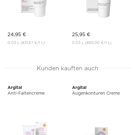
24,95 €
25,95 €
0.03 L
(831,67 €
/1 L)
0.03 L
(865,00 €
/1 L)
Kunden kauften auch
Argital
Argital
Anti-Faltencreme
Augenkonturen Creme