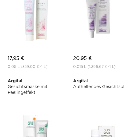
17,95 €
20,95 €
0.05 L
(359,00 €
/1 L)
0.015 L
(1.396,67 €
/1 L)
Argital
Argital
Gesichtsmaske mit
Aufhellendes Gesichtsöl
Peelingeffekt