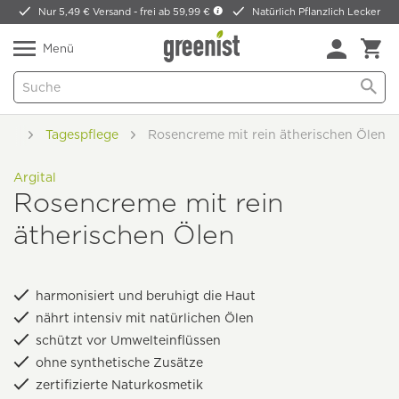
Nur 5,49 € Versand -
frei ab 59,99 €
Natürlich Pflanzlich Lecker
Menü
ege
Tagespflege
Rosencreme mit rein ätherischen Ölen
Argital
Rosencreme mit rein
ätherischen Ölen
harmonisiert und beruhigt die Haut
nährt intensiv mit natürlichen Ölen
schützt vor Umwelteinflüssen
ohne synthetische Zusätze
zertifizierte Naturkosmetik