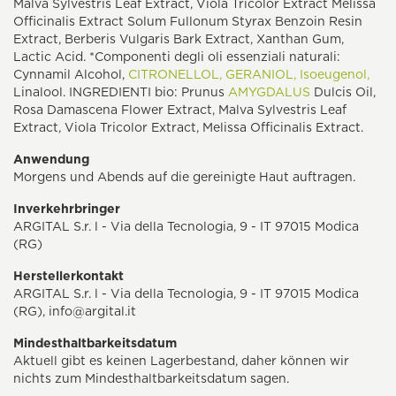
Malva Sylvestris Leaf Extract, Viola Tricolor Extract Melissa
Officinalis Extract Solum Fullonum Styrax Benzoin Resin
Extract, Berberis Vulgaris Bark Extract, Xanthan Gum,
Lactic Acid. *Componenti degli oli essenziali naturali:
Cynnamil Alcohol,
CITRONELLOL,
GERANIOL,
Isoeugenol,
Linalool. INGREDIENTI bio: Prunus
AMYGDALUS
Dulcis Oil,
Rosa Damascena Flower Extract, Malva Sylvestris Leaf
Extract, Viola Tricolor Extract, Melissa Officinalis Extract.
Anwendung
Morgens und Abends auf die gereinigte Haut auftragen.
Inverkehrbringer
ARGITAL S.r. l - Via della Tecnologia, 9 - IT 97015 Modica
(RG)
Herstellerkontakt
ARGITAL S.r. l - Via della Tecnologia, 9 - IT 97015 Modica
(RG),
info@argital.it
Mindesthaltbarkeitsdatum
Aktuell gibt es keinen Lagerbestand, daher können wir
nichts zum Mindesthaltbarkeitsdatum sagen.