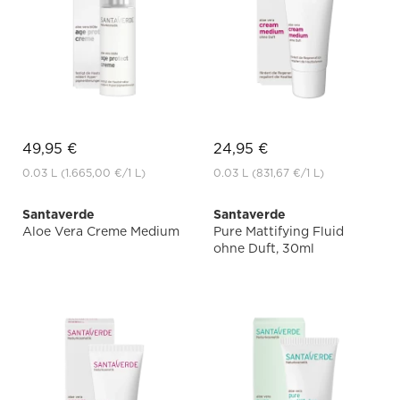
49,95 €
24,95 €
0.03 L
(1.665,00 €
/1 L)
0.03 L
(831,67 €
/1 L)
Santaverde
Santaverde
Aloe Vera Creme Medium
Pure Mattifying Fluid
ohne Duft, 30ml