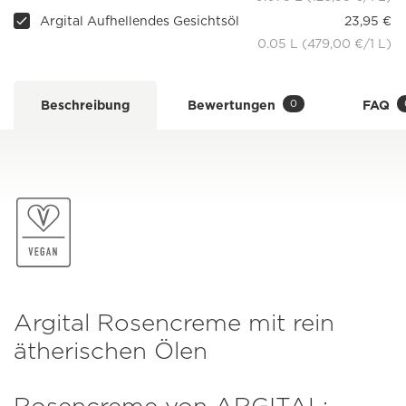
Argital Aufhellendes Gesichtsöl
23,95 €
0.05 L (479,00 €/1 L)
0
Beschreibung
Bewertungen
FAQ
Argital Rosencreme mit rein
ätherischen Ölen
Rosencreme von ARGITAL: