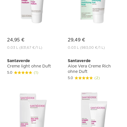
24,95 €
29,49 €
0.03 L
(831,67 €
/1 L)
0.03 L
(983,00 €
/1 L)
Santaverde
Santaverde
Creme light ohne Duft
Aloe Vera Creme Rich
ohne Duft
5.0
(1)
5.0
(2)