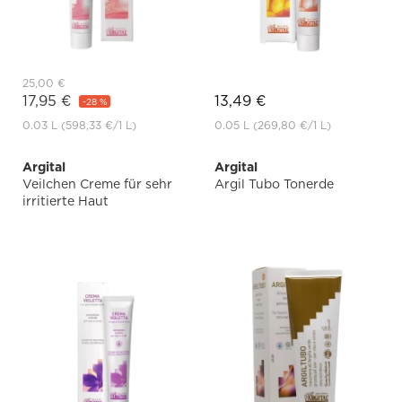
25,00 €
17,95 €
13,49 €
-28 %
0.03 L
(598,33 €
/1 L)
0.05 L
(269,80 €
/1 L)
Argital
Argital
Veilchen Creme für sehr
Argil Tubo Tonerde
irritierte Haut