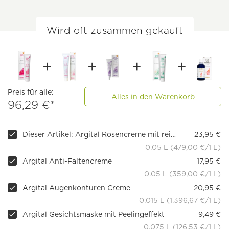
Wird oft zusammen gekauft
Preis für alle:
Alles in den Warenkorb
96,29 €*
Dieser Artikel: Argital Rosencreme mit rein ätherischen Ölen
23,95 €
0.05 L (479,00 €/1 L)
Argital Anti-Faltencreme
17,95 €
0.05 L (359,00 €/1 L)
Argital Augenkonturen Creme
20,95 €
0.015 L (1.396,67 €/1 L)
Argital Gesichtsmaske mit Peelingeffekt
9,49 €
0.075 L (126,53 €/1 L)