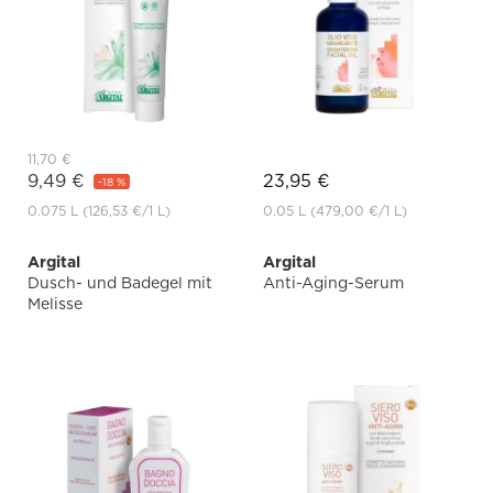
11,70 €
9,49 €
23,95 €
-18 %
0.075 L
(126,53 €
/1 L)
0.05 L
(479,00 €
/1 L)
Argital
Argital
Dusch- und Badegel mit
Anti-Aging-Serum
Melisse