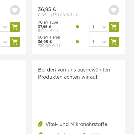
36,95 €
0.05 L
(739,00 €
/1 L)
70 ml Tube
37,95 €
542,14 €/1 L
50 ml Tiegel
36,95 €
739,00 €/1 L
Bei den von uns ausgewählten
Produkten achten wir auf
Vital- und Mikronährstoffe