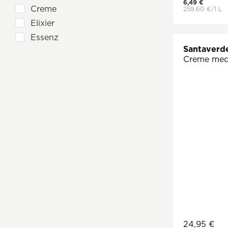
6,49 €
Tonerde
Creme
259,60 €/1 L
Traube
Elixier
Traubenkernöl
Essenz
Veilchen
Santaverd
Fluid
Creme med
Vitamin C
Gel
Vitamin E
Gesichtsmaske
Weizen
Gesichtswasser
Ylang Ylang
Lotion
ätherische Öle
Reinigungsmilch
Roll-On
Serum
Spray
24,95 €