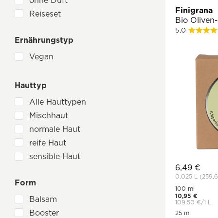
ohne Duft
Phytoceramide
Finigrana
Reiseset
Probiotika (effektive Mikroorganismen)
Bio Oliven
5.0
Propolis
Ernährungstyp
Q10
Vegan
Ringelblume
Rizinusöl
Hauttyp
Rose
Rosenöl
Alle Hauttypen
Rügener Heilkreide
Mischhaut
Sanddorn
normale Haut
Schafgarbe
reife Haut
Schisandra Beeren
sensible Haut
Schwarzkümmel
6,49 €
spezielle Hautbilder
0.025 L
(259,
Sheabutter (Karité)
Form
trockene Haut
100 ml
Spirulina
10,95 €
unreine Haut
Balsam
109,50 €/1 L
Teebaumöl
ölige Haut
Booster
25 ml