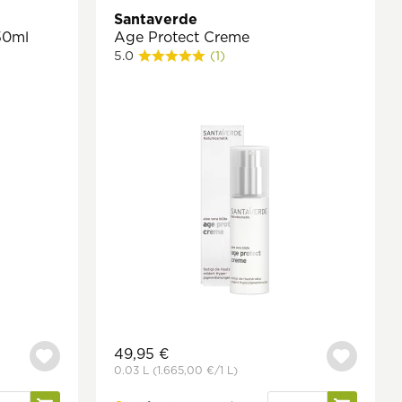
Santaverde
50ml
Age Protect Creme
5.0
(1)
49,95 €
0.03 L
(1.665,00 €
/1 L)