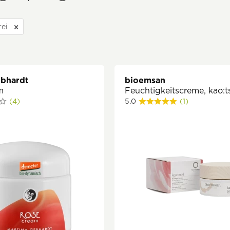
rei
ebhardt
bioemsan
m
Feuchtigkeitscreme, kao:t
(4)
5.0
(1)