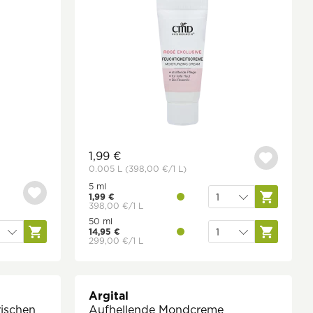
1,99 €
0.005 L
(398,00 €
/1 L)
5 ml
1,99 €
398,00 €/1 L
50 ml
14,95 €
299,00 €/1 L
Argital
rischen
Aufhellende Mondcreme