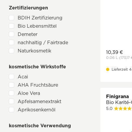
bioemsan
Zertifizierungen
Cattier
CMD Naturkosmetik
BDIH Zertifizierung
Earth Line
Bio Lebensmittel
Finigrana
Demeter
Heliotrop
nachhaltig / Fairtrade
Hübner
Naturkosmetik
10,39 €
Lavera
0.06 L
(173,17 
Tierversuchsfrei
Logona
kosmetische Wirkstoffe
Lieferzeit 
Luvos
Acai
Martina Gebhardt
AHA Fruchtsäure
Michael Droste-Laux
Aloe Vera
Finigrana
Mylily
Apfelsamenextrakt
Bio Karité
Primavera
5.0
Aprikosenkernöl
Regeno
Arganöl
Sanatur
kosmetische Verwendung
Avocadoöl