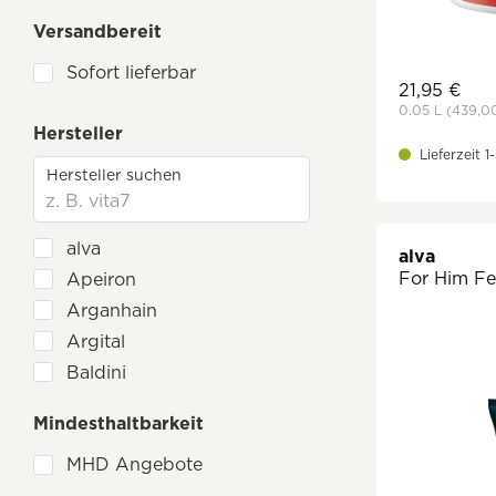
Haarpflege
Versandbereit
Hand- & Fußpflege
Sofort lieferbar
Hautpflege mit effektiven Mikroorganismen
21,95 €
0.05 L
(439,0
Körperpflege
Hersteller
Dekorative Kosmetik
Lieferzeit 
Men Care
Mund- & Zahnpflege
alva
alva
Nutricosmetics
For Him Fe
Apeiron
Parfüm & Düfte
Arganhain
Seife
Argital
Sonnenpflege
Baldini
Geschenksets Naturkosmetik
BEMA
Mindesthaltbarkeit
benecos
MHD Angebote
Bergland