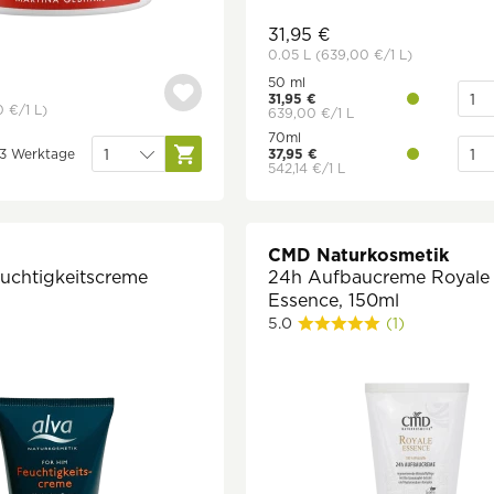
31,95 €
0.05 L
(639,00 €
/1 L)
50 ml
31,95 €
0 €
/1 L)
639,00 €/1 L
70ml
1-3 Werktage
37,95 €
542,14 €/1 L
CMD Naturkosmetik
uchtigkeitscreme
24h Aufbaucreme Royale
Essence, 150ml
5.0
(1)