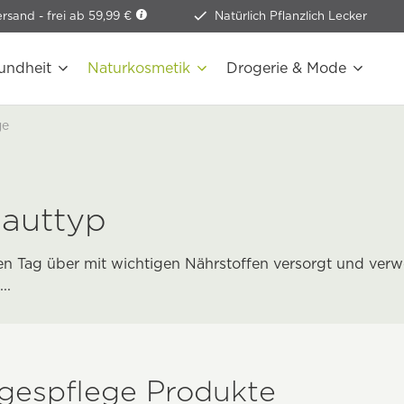
ersand -
frei ab 59,99 €
Natürlich Pflanzlich Lecker
undheit
Naturkosmetik
Drogerie & Mode
ge
Hauttyp
en Tag über mit wichtigen Nährstoffen versorgt und verw
...
agespflege Produkte