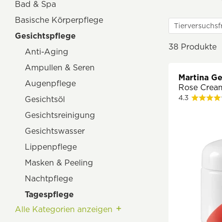
Bad & Spa
Basische Körperpflege
Tierversuchsf
Gesichtspflege
38
Produkte
Anti-Aging
Ampullen & Seren
Martina G
Augenpflege
Rose Crea
4.3
Gesichtsöl
Gesichtsreinigung
Gesichtswasser
Lippenpflege
Masken & Peeling
Nachtpflege
Tagespflege
Alle Kategorien anzeigen
Spezialpflege