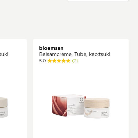
bioemsan
suki
Balsamcreme, Tube, kao:tsuki
5.0
(2)