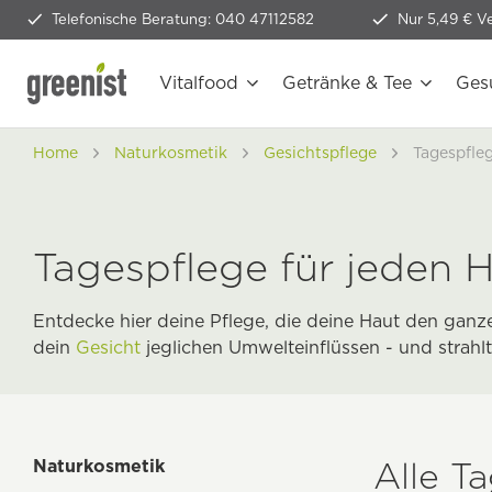
Telefonische Beratung: 040 47112582
Nur 5,49 € V
Vitalfood
Getränke & Tee
Ges
Home
Naturkosmetik
Gesichtspflege
Tagespfle
Tagespflege für jeden 
Entdecke hier deine Pflege, die deine Haut den ganz
dein
Gesicht
jeglichen Umwelteinflüssen - und strahlt
Alle T
Naturkosmetik