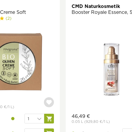
CMD Naturkosmetik
-Creme Soft
Booster Royale Essence, 
(2)
60 €
/1 L)
46,49 €
0.05 L
(929,80 €
/1 L)