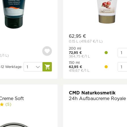
62,95 €
0.15 L
(419,67 €
/1 L)
200 ml
72,95 €
€
/1 L)
364,75 €/1 L
150 ml
4-12 Werktage
62,95 €
419,67 €/1 L
CMD Naturkosmetik
-Creme Soft
24h Aufbaucreme Royale
(5)