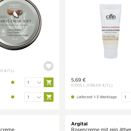
00 €
/1 L)
5,69 €
0.005 L
(1.138,00 €
/1 L)
Lieferzeit 1-3 Werktage
Argital
ncreme
Rosencreme mit rein äthe