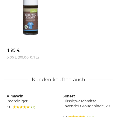
4,95 €
0.05 L
(99,00 €
/1 L)
Kunden kauften auch
AlmaWin
Sonett
Badreiniger
Flüssigwaschmittel
Lavendel Großgebinde, 20
5.0
(1)
l
4.7
(20)