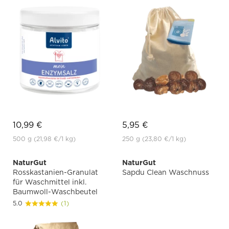
10,99 €
5,95 €
500 g
(21,98 €
/1 kg)
250 g
(23,80 €
/1 kg)
NaturGut
NaturGut
Rosskastanien-Granulat
Sapdu Clean Waschnuss
für Waschmittel inkl.
Baumwoll-Waschbeutel
5.0
(1)