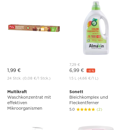
7,29 €
1,99 €
6,99 €
-4 %
24 Stck.
(0,08 €
/1 Stck.)
1.5 L
(4,66 €
/1 L)
Multikraft
Sonett
Waschkonzentrat mit
Bleichkomplex und
effektiven
Fleckentferner
Mikroorganismen
5.0
(2)