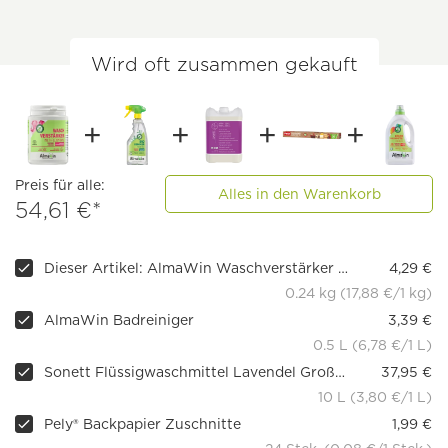
Wird oft zusammen gekauft
Preis für alle:
Alles in den Warenkorb
54,61 €*
Dieser Artikel: AlmaWin Waschverstärker Multi-Fleckenformel
4,29 €
0.24 kg (17,88 €/1 kg)
AlmaWin Badreiniger
3,39 €
0.5 L (6,78 €/1 L)
Sonett Flüssigwaschmittel Lavendel Großgebinde, 20 l
37,95 €
10 L (3,80 €/1 L)
Pely® Backpapier Zuschnitte
1,99 €