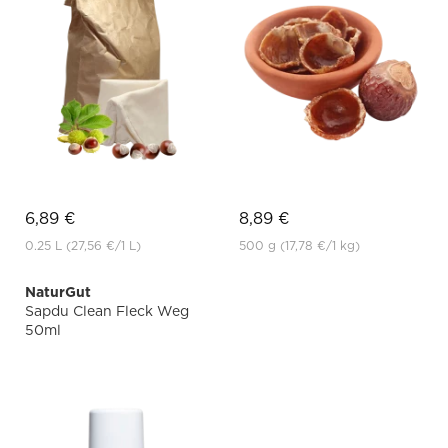
6,89 €
8,89 €
0.25 L
(27,56 €
/1 L)
500 g
(17,78 €
/1 kg)
NaturGut
Sapdu Clean Fleck Weg
50ml