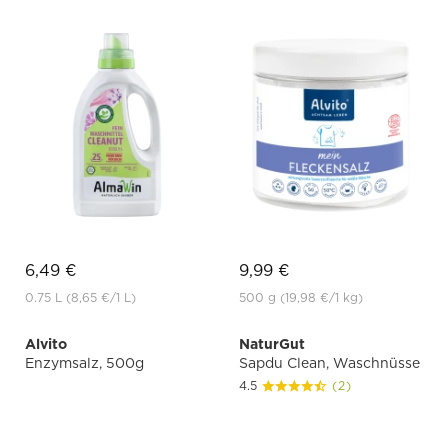
6,49 €
9,99 €
0.75 L
(8,65 €
/1 L)
500 g
(19,98 €
/1 kg)
Alvito
NaturGut
Enzymsalz, 500g
Sapdu Clean, Waschnüsse
4.5
(2)