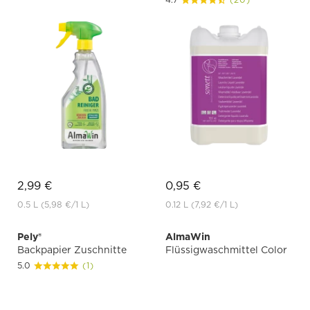
2,99 €
0,95 €
0.5 L
(5,98 €
/1 L)
0.12 L
(7,92 €
/1 L)
Pely®
AlmaWin
Backpapier Zuschnitte
Flüssigwaschmittel Color
5.0
(1)