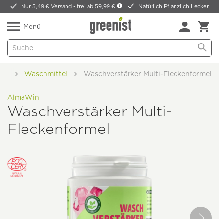
Nur 5,49 € Versand -
frei ab 59,99 €
Natürlich Pflanzlich Lecker
Menü
he
Waschmittel
Waschverstärker Multi-Fleckenformel
AlmaWin
Waschverstärker Multi-
Fleckenformel