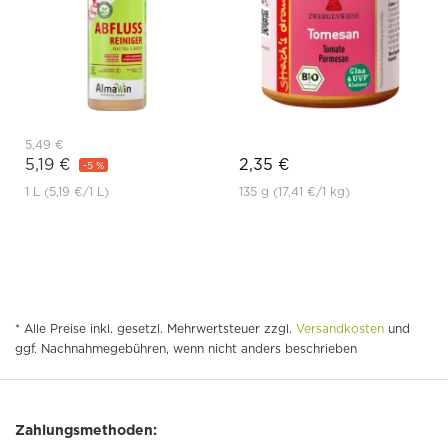
5,49 €
5,19 €
2,35 €
-5 %
1 L
(5,19 €
/1 L)
135 g
(17,41 €
/1 kg)
* Alle Preise inkl. gesetzl. Mehrwertsteuer zzgl.
Versandkosten
und
ggf. Nachnahmegebühren, wenn nicht anders beschrieben
Zahlungsmethoden: