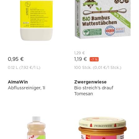
1,29 €
0,95 €
1,19 €
-7 %
0.12 L
(7,92 €
/1 L)
100 Stck.
(0,01 €
/1 Stck.)
AlmaWin
Zwergenwiese
Abflussreiniger, 1l
Bio streich's drauf
Tomesan