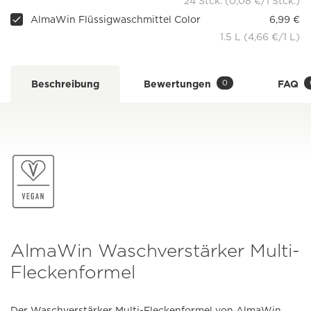
24 Stck. (0,08 €/1 Stck.)
AlmaWin Flüssigwaschmittel Color
6,99 €
1.5 L (4,66 €/1 L)
0
Beschreibung
Bewertungen
FAQ
AlmaWin Waschverstärker Multi-
Fleckenformel
Der Waschverstärker Multi-Fleckenformel von AlmaWin