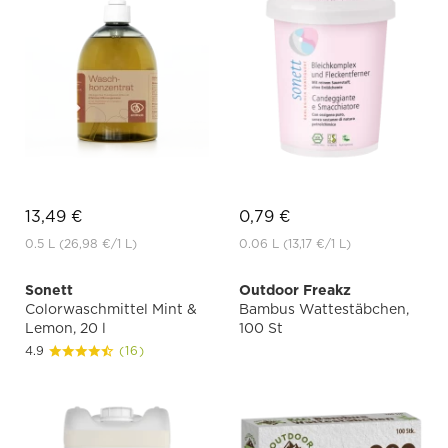
13,49 €
0,79 €
0.5 L
(26,98 €
/1 L)
0.06 L
(13,17 €
/1 L)
Sonett
Outdoor Freakz
Colorwaschmittel Mint &
Bambus Wattestäbchen,
Lemon, 20 l
100 St
4.9
(16)