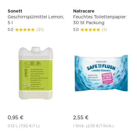
Sonett
Natracare
Geschirrspülmittel Lemon,
Feuchtes Toilettenpapier
5 l
30 St Packung
5.0
(21)
5.0
(1)
0,95 €
2,55 €
0.12 L
(7,92 €
/1 L)
1 Stck.
(2,55 €
/1 Stck.)