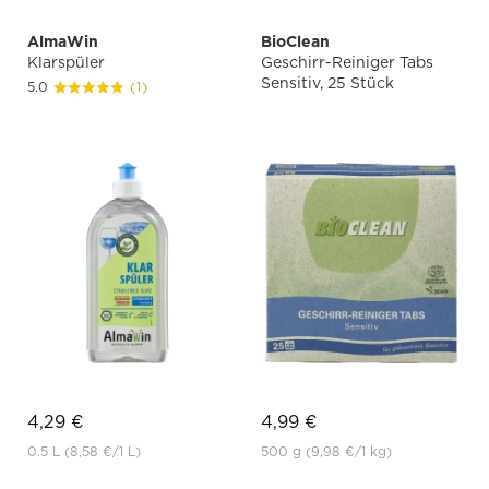
AlmaWin
BioClean
Klarspüler
Geschirr-Reiniger Tabs
Sensitiv, 25 Stück
5.0
(1)
4,29 €
4,99 €
0.5 L
(8,58 €
/1 L)
500 g
(9,98 €
/1 kg)