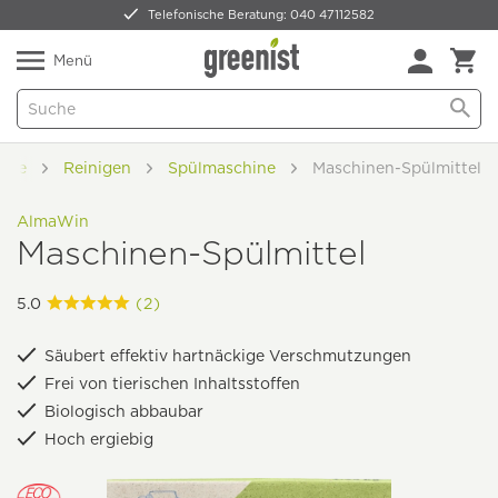
Telefonische Beratung: 040 47112582
Nur 5,49 € Versand -
frei ab 59,99 €
Natürlich Pflanzlich Lecker
Menü
Mode
Reinigen
Spülmaschine
Maschinen-Spülmittel
AlmaWin
Maschinen-Spülmittel
5.0
(2)
Säubert effektiv hartnäckige Verschmutzungen
Frei von tierischen Inhaltsstoffen
Biologisch abbaubar
Hoch ergiebig