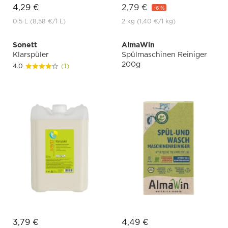
4,29 €
2,79 €
-6 %
0.5 L
(8,58 €
/1 L)
2 kg
(1,40 €
/1 kg)
Sonett
AlmaWin
Klarspüler
Spülmaschinen Reiniger
200g
4.0
(1)
3,79 €
4,49 €