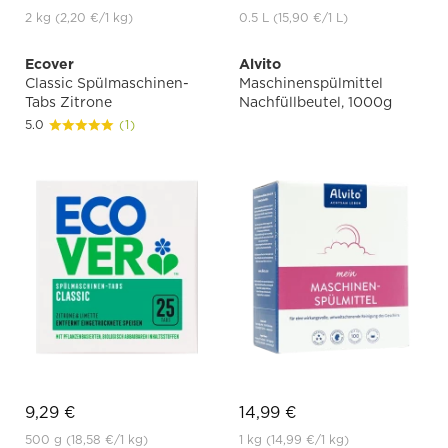
2 kg
(2,20 €
/1 kg)
0.5 L
(15,90 €
/1 L)
Ecover
Alvito
Classic Spülmaschinen-
Maschinenspülmittel
Tabs Zitrone
Nachfüllbeutel, 1000g
5.0
(1)
9,29 €
14,99 €
500 g
(18,58 €
/1 kg)
1 kg
(14,99 €
/1 kg)