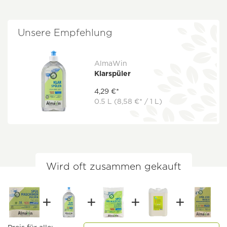
Unsere Empfehlung
AlmaWin
Klarspüler
4,29 €*
0.5 L
(8,58 €* / 1 L)
Wird oft zusammen gekauft