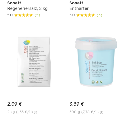
Sonett
Sonett
Regeneriersalz, 2 kg
Enthärter
5.0
(5)
5.0
(3)
2,69 €
3,89 €
2 kg
(1,35 €
/1 kg)
500 g
(7,78 €
/1 kg)