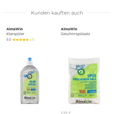
Kunden kauften auch
AlmaWin
AlmaWin
Klarspüler
Geschirrspülsalz
5.0
(1)
2,99 €