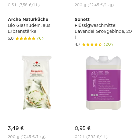
0.5 L
(7,58 €
/1 L)
200 g
(22,45 €
/1 kg)
Arche Naturküche
Sonett
Bio Glasnudeln, aus
Flüssigwaschmittel
Erbsenstärke
Lavendel Großgebinde, 20
l
5.0
(6)
4.7
(20)
3,49 €
0,95 €
200 g
(17,45 €
/1 kg)
0.12 L
(7,92 €
/1 L)