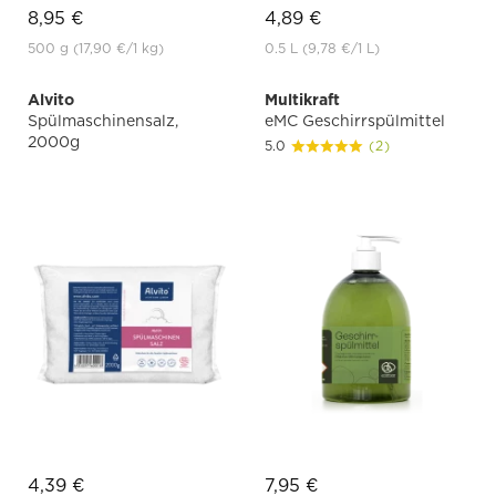
8,95 €
4,89 €
500 g
(17,90 €
/1 kg)
0.5 L
(9,78 €
/1 L)
Alvito
Multikraft
Spülmaschinensalz,
eMC Geschirrspülmittel
2000g
5.0
(2)
4,39 €
7,95 €