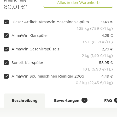
Preis für alle:
Alles in den Warenkorb
80,01 €*
Dieser Artikel: AlmaWin Maschinen-Spülmittel
9,49 €
1.25 kg (7,59 €/1 kg)
AlmaWin Klarspüler
4,29 €
0.5 L (8,58 €/1 L)
AlmaWin Geschirrspülsalz
2,79 €
2 kg (1,40 €/1 kg)
Sonett Klarspüler
58,95 €
10 L (5,90 €/1 L)
AlmaWin Spülmaschinen Reiniger 200g
4,49 €
0.2 kg (22,45 €/1 kg)
2
Beschreibung
Bewertungen
FAQ