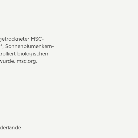
 getrockneter MSC-
a*, Sonnenblumenkern-
rolliert biologischem
 wurde. msc.org.
ederlande