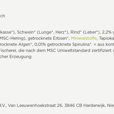
sch
kasse*), Schwein* (Lunge*, Herz*), Rind* (Leber*), 2,2%
% MSC-Hering), getrocknete Erbsen*,
Mineralstoffe
, Tapiok
ocknete Algen*, 0,01% getrocknete Spirulina*. = aus kont
Fischerei, die nach dem MSC Umweltstandard zertifiziert
ischer Erzeugung
B.V., Van Leeuwenhoekstraat 26, 3846 CB Harderwijk, Ni