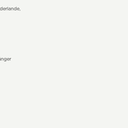
derlande,
änger