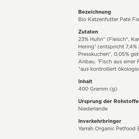
Bezeichnung
Bio Katzenfutter Paté Fi
Zutaten
23% Huhn* (Fleisch*, Kar
Hering¹ (entspricht 7,4
Presskuchen*, 0,05% getr
Anbau. ¹Fisch aus einer 
*aus kontrolliert ökolog
Inhalt
400 Gramm (g)
Ursprung der Rohstoffe
Niederlande
Inverkehrbringer
Yarrah Organic Petfood 