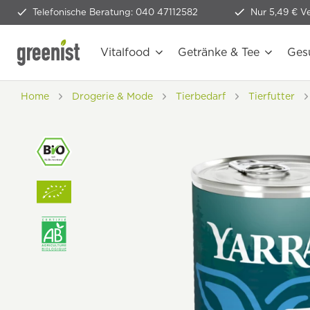
Telefonische Beratung: 040 47112582
Nur 5,49 € V
Vitalfood
Getränke & Tee
Ges
Home
Drogerie & Mode
Tierbedarf
Tierfutter