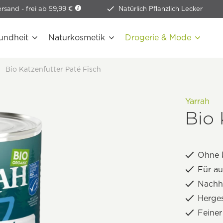
ersand -
frei ab 59,99 €
Natürlich Pflanzlich Lecker
undheit
Naturkosmetik
Drogerie & Mode
Bio Katzenfutter Paté Fisch
Yarrah
Bio 
Ohne 
Für a
Nachha
Herges
Feine