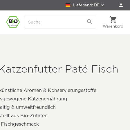
Lieferland: DE
Warenkorb
Katzenfutter Paté Fisch
künstliche Aromen & Konservierungsstoffe
usgewogene Katzenernährung
ltig & umweltfreundlich
tellt aus Bio-Zutaten
r Fischgeschmack