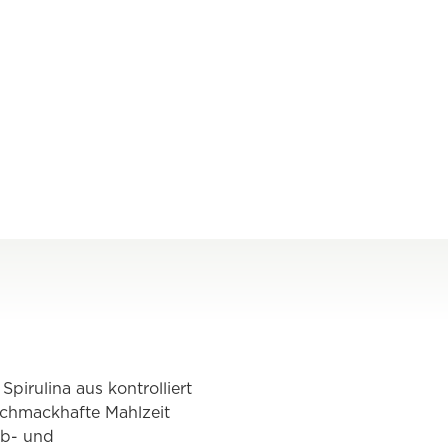
pirulina aus kontrolliert
 schmackhafte Mahlzeit
rb- und