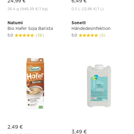
24,99 €
6,49 €
26.4 g
(946,59 €
/1 kg)
0.5 L
(12,98 €
/1 L)
Natumi
Sonett
Bio Hafer Soja Barista
Händedesinfektion
5.0
(36)
5.0
(5)
2,49 €
3,49 €