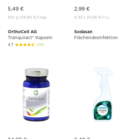
5,49 €
2,99 €
100 g
(54,90 €
/1 kg)
0.33 L
(9,06 €
/1 L)
OrthoCell AG
Sodasan
Tranquilact® Kapseln
Flächendesinfektion
4.7
(14)