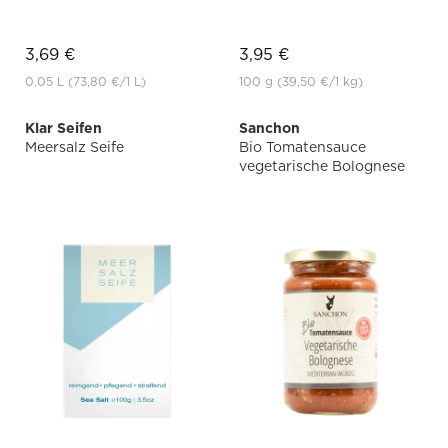
3,69 €
3,95 €
0.05 L
(73,80 €
/1 L)
100 g
(39,50 €
/1 kg)
Klar Seifen
Sanchon
Meersalz Seife
Bio Tomatensauce
vegetarische Bolognese