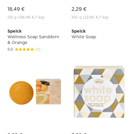
18,49 €
2,29 €
135 g
(136,96 €
/1 kg)
100 g
(22,90 €
/1 kg)
Speick
Speick
Wellness Soap Sanddorn
White Soap
& Orange
5.0
(1)