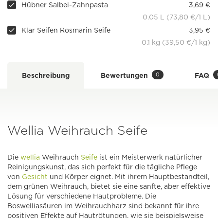
Hübner Salbei-Zahnpasta
3,69 €
0.05 L (73,80 €/1 L)
Klar Seifen Rosmarin Seife
3,95 €
0.1 kg (39,50 €/1 kg)
0
Beschreibung
Bewertungen
FAQ
Wellia Weihrauch Seife
Die
wellia
Weihrauch
Seife
ist ein Meisterwerk natürlicher
Reinigungskunst, das sich perfekt für die tägliche Pflege
von
Gesicht
und Körper eignet. Mit ihrem Hauptbestandteil,
dem grünen Weihrauch, bietet sie eine sanfte, aber effektive
Lösung für verschiedene Hautprobleme. Die
Boswelliasäuren im Weihrauchharz sind bekannt für ihre
positiven Effekte auf Hautrötungen, wie sie beispielsweise