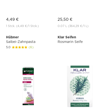
4,49 €
25,50 €
1 Stck.
(4,49 €
/1 Stck.)
0.07 L
(364,29 €
/1 L)
Hübner
Klar Seifen
Salbei-Zahnpasta
Rosmarin Seife
5.0
(6)