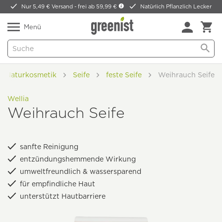
Nur 5,49 € Versand -
frei ab 59,99 €
Natürlich Pflanzlich Lecker
Menü
Naturkosmetik
Seife
feste Seife
Weihrauch Seife
Wellia
Weihrauch Seife
sanfte Reinigung
entzündungshemmende Wirkung
umweltfreundlich & wassersparend
für empfindliche Haut
unterstützt Hautbarriere