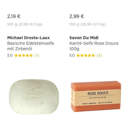
2,19 €
2,99 €
100 g
(21,90 €
/1 kg)
100 g
(29,90 €
/1 kg)
Michael Droste-Laux
Savon Du Midi
Basische Edelsteinseife
Karité-Seife Rose Douce
mit Zirbenöl
100g
5.0
(1)
5.0
(3)