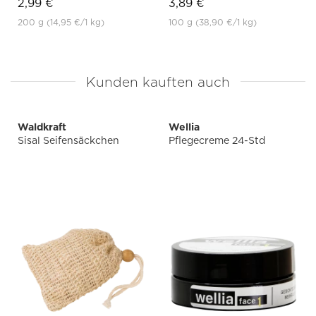
2,99 €
3,89 €
200 g
(14,95 €
/1 kg)
100 g
(38,90 €
/1 kg)
Kunden kauften auch
Waldkraft
Wellia
Sisal Seifensäckchen
Pflegecreme 24-Std