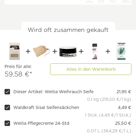
Wird oft zusammen gekauft
Preis für alle:
Alles in den Warenkorb
59,58 €*
Dieser Artikel: Wellia Weihrauch Seife
21,95 €
0.1 kg (219,50 €/1 kg)
Waldkraft Sisal Seifensäckchen
4,49 €
1 Stck. (4,49 €/1 Stck.)
Wellia Pflegecreme 24-Std
25,50 €
0.07 L (364,29 €/1 L)