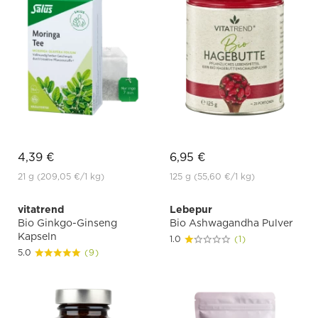
4,39 €
6,95 €
21 g
(209,05 €
/1 kg)
125 g
(55,60 €
/1 kg)
vitatrend
Lebepur
Bio Ginkgo-Ginseng
Bio Ashwagandha Pulver
Kapseln
1.0
(1)
5.0
(9)