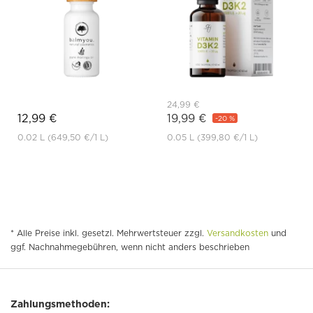
24,99 €
12,99 €
19,99 €
-20 %
0.02 L
(649,50 €
/1 L)
0.05 L
(399,80 €
/1 L)
* Alle Preise inkl. gesetzl. Mehrwertsteuer zzgl.
Versandkosten
und
ggf. Nachnahmegebühren, wenn nicht anders beschrieben
Zahlungsmethoden: