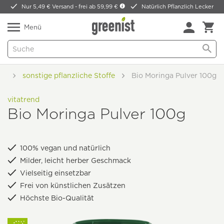
Nur 5,49 € Versand -
frei ab 59,99 €
Natürlich Pflanzlich Lecker
Menü
er
sonstige pflanzliche Stoffe
Bio Moringa Pulver 100g
vitatrend
Bio Moringa Pulver 100g
100% vegan und natürlich
Milder, leicht herber Geschmack
Vielseitig einsetzbar
Frei von künstlichen Zusätzen
Höchste Bio-Qualität