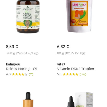
8,59 €
6,62 €
34.8 g
(246,84 €
/1 kg)
80 g
(82,75 €
/1 kg)
balmyou
vita7
Reines Moringa-Öl
Vitamin D3K2 Tropfen
4.0
(2)
5.0
(34)