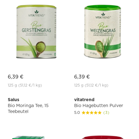
6,39 €
6,39 €
125 g
(51,12 €
/1 kg)
125 g
(51,12 €
/1 kg)
Salus
vitatrend
Bio Moringa Tee, 15
Bio Hagebutten Pulver
Teebeutel
5.0
(3)