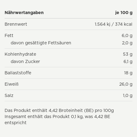
Nährwertangaben
je 100 g
Brennwert
1.564 kj / 374 kcal
Fett
6,0 g
davon gesättigte Fettsäuren
2,0 g
Kohlenhydrate
53 g
davon Zucker
6,1 g
Ballaststoffe
18 g
Eiweiß
26,0 g
Salz
1,0 g
Das Produkt enthält 4,42 Broteinheit (BE) pro 100g
Insgesamt enthält das Produkt 0,1 kg, was 4,42 BE
entspricht