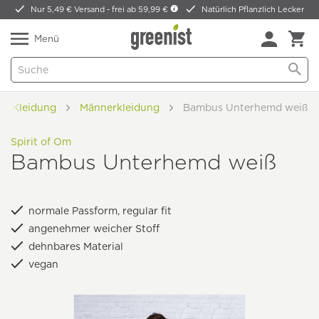
Nur 5,49 € Versand -
frei ab 59,99 €
Natürlich Pflanzlich Lecker
Menü
n & Kleidung
Männerkleidung
Bambus Unterhemd weiß
Spirit of Om
Bambus Unterhemd weiß
normale Passform, regular fit
angenehmer weicher Stoff
dehnbares Material
vegan