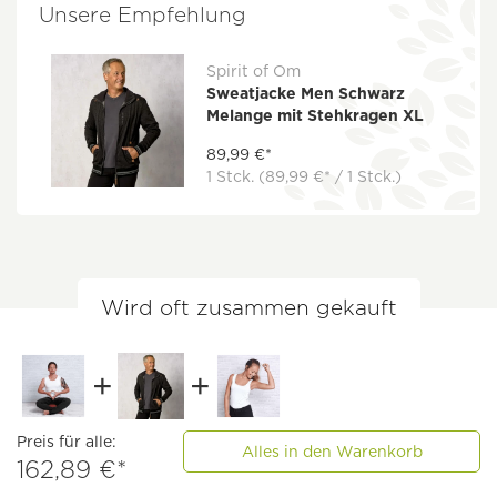
Unsere Empfehlung
Spirit of Om
Sweatjacke Men Schwarz
Melange mit Stehkragen XL
89,99 €*
1 Stck.
(89,99 €* / 1 Stck.)
Wird oft zusammen gekauft
Preis für alle:
Alles in den Warenkorb
162,89 €*