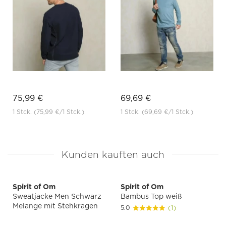
75,99 €
69,69 €
1 Stck.
(75,99 €
/1 Stck.)
1 Stck.
(69,69 €
/1 Stck.)
Kunden kauften auch
Spirit of Om
Spirit of Om
Sweatjacke Men Schwarz
Bambus Top weiß
Melange mit Stehkragen
5.0
(1)