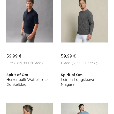
59,99 €
59,99 €
1 Stck.
(59,99 €
/1 Stck.)
1 Stck.
(59,99 €
/1 Stck.)
Spirit of Om
Spirit of Om
Herrenpulli Waffelstrick
Leinen Longsleeve
Dunkelblau
Niagara