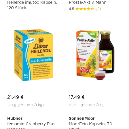
Heilerde imutox Kapseln,
Prosta-Aktiv, Mann
120 Stück
4.5
(2)
21,49 €
17,49 €
120 g
(179,08 €
/1 kg)
0.25 L
(69,96 €
/1 L)
Hübner
SonnenMoor
femamin Cranberry Plus
MoorFein Kapseln, 30