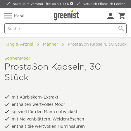
Nur 5,49 € Versand -
frei ab 59,99 €
Natürlich Pflanzlich Lecker
Menü
tützung & Arznei
Männer
ProstaSon Kapseln, 30 Stück
SonnenMoor
ProstaSon Kapseln, 30
Stück
mit Kürbiskern-Extrakt
enthalten wertvolles Moor
speziell für den Mann entwickelt
mit Malvenblättern, Weidenröschen
enthält die wertvollen Huminsäuren