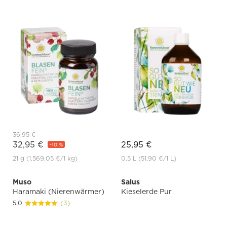
36,95 €
32,95 €
25,95 €
-10 %
21 g
(1.569,05 €
/1 kg)
0.5 L
(51,90 €
/1 L)
Muso
Salus
Haramaki (Nierenwärmer)
Kieselerde Pur
5.0
(3)