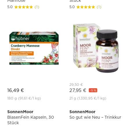
Mannose
Stück
5.0
(1)
5.0
(1)
29,50 €
16,49 €
27,95 €
-5 %
180 g
(91,61 €
/1 kg)
21 g
(1.330,95 €
/1 kg)
SonnenMoor
SonnenMoor
BlasenFein Kapseln, 30
So gut wie Neu – Trinkkur
Stück