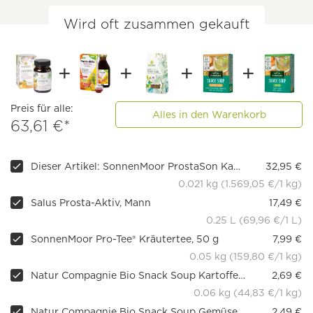
Wird oft zusammen gekauft
Preis für alle:
Alles in den Warenkorb
63,61 €*
Dieser Artikel: SonnenMoor ProstaSon Kapseln, 30 Stück
32,95 €
0.021 kg (1.569,05 €/1 kg)
Salus Prosta-Aktiv, Mann
17,49 €
0.25 L (69,96 €/1 L)
SonnenMoor Pro-Tee® Kräutertee, 50 g
7,99 €
0.05 kg (159,80 €/1 kg)
Natur Compagnie Bio Snack Soup Kartoffel-Lauch, 3x20g
2,69 €
0.06 kg (44,83 €/1 kg)
Natur Compagnie Bio Snack Soup Gemüse
2,49 €