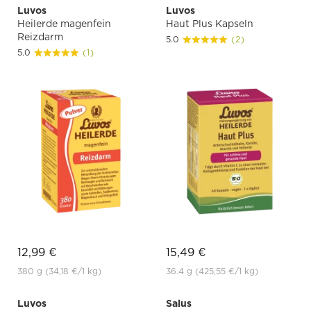
Luvos
Luvos
Heilerde magenfein
Haut Plus Kapseln
Reizdarm
5.0
(2)
5.0
(1)
12,99 €
15,49 €
380 g
(34,18 €
/1 kg)
36.4 g
(425,55 €
/1 kg)
Luvos
Salus