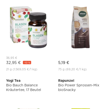
36,95 €
32,95 €
5,19 €
-10 %
21 g
(1.569,05 €
/1 kg)
75 g
(69,20 €
/1 kg)
Yogi Tea
Rapunzel
Bio Bauch Balance
Bio Power Sprossen-Mix
Kräutertee, 17 Beutel
bioSnacky