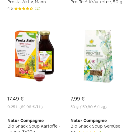
Prosta-Aktiv, Mann
Pro-Tee® Kräutertee, 50 g
4.5
(2)
17,49 €
7,99 €
0.25 L
(69,96 €
/1 L)
50 g
(159,80 €
/1 kg)
Natur Compagnie
Natur Compagnie
Bio Snack Soup Kartoffel-
Bio Snack Soup Gemüse
Lauch, 3x20g