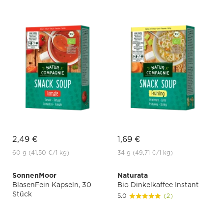
2,49 €
1,69 €
60 g
(41,50 €
/1 kg)
34 g
(49,71 €
/1 kg)
SonnenMoor
Naturata
BlasenFein Kapseln, 30
Bio Dinkelkaffee Instant
Stück
5.0
(2)