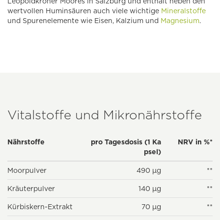
Leopoldkroner Moores in Salzburg und enthält neben den
wertvollen Huminsäuren auch viele wichtige
Mineralstoffe
und Spurenelemente wie Eisen, Kalzium und
Magnesium
.
Vitalstoffe und Mikronährstoffe
Nährstoffe
pro Tagesdosis (1 Ka
NRV in %*
psel)
Moorpulver
490 µg
**
Kräuterpulver
140 µg
**
Kürbiskern-Extrakt
70 µg
**