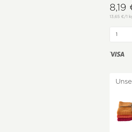
8,19 
13,65 €/1 k
Unse