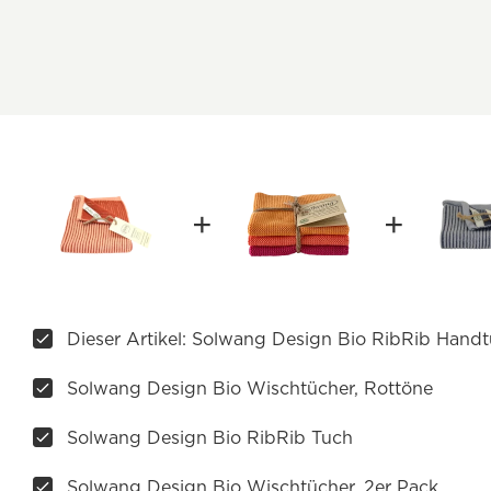
Dieser Artikel: Solwang Design Bio RibRib Hand
Solwang Design Bio Wischtücher, Rottöne
Solwang Design Bio RibRib Tuch
Solwang Design Bio Wischtücher, 2er Pack