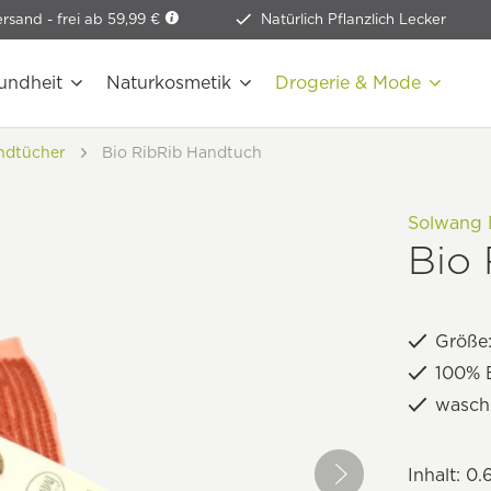
ersand -
frei ab 59,99 €
Natürlich Pflanzlich Lecker
undheit
Naturkosmetik
Drogerie & Mode
ndtücher
Bio RibRib Handtuch
Solwang 
Bio
Größe
100% 
wasch
Inhalt:
0.