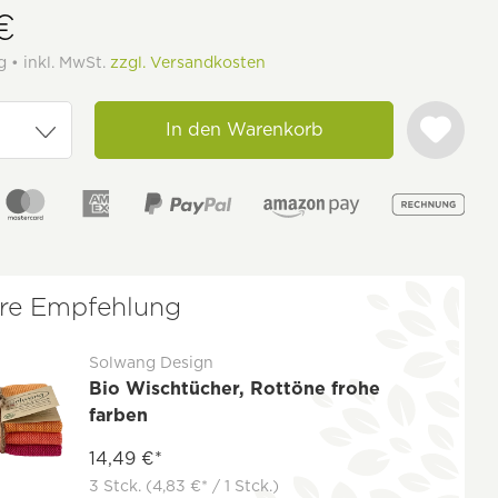
€
g • inkl. MwSt.
zzgl. Versandkosten
In den Warenkorb
re Empfehlung
Solwang Design
Bio Wischtücher, Rottöne frohe
farben
14,49 €*
3 Stck.
(4,83 €* / 1 Stck.)