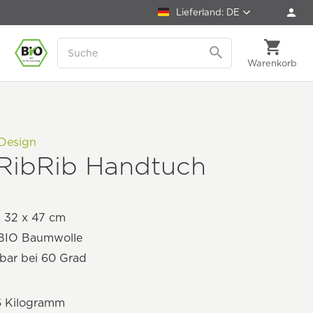
Lieferland: DE
Warenkorb
Design
 RibRib Handtuch
: 32 x 47 cm
BIO Baumwolle
bar bei 60 Grad
6 Kilogramm