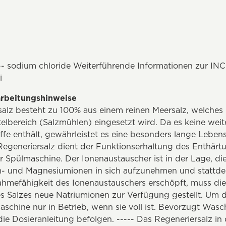
-- sodium chloride Weiterführende Informationen zur INC
i
rbeitungshinweise
alz besteht zu 100% aus einem reinen Meersalz, welches 
elbereich (Salzmühlen) eingesetzt wird. Da es keine wei
offe enthält, gewährleistet es eine besonders lange Lebe
Regeneriersalz dient der Funktionserhaltung des Enthärt
r Spülmaschine. Der Ionenaustauscher ist in der Lage, di
m- und Magnesiumionen in sich aufzunehmen und stattd
ahmefähigkeit des Ionenaustauschers erschöpft, muss die
es Salzes neue Natriumionen zur Verfügung gestellt. Um 
schine nur in Betrieb, wenn sie voll ist. Bevorzugt Was
e Dosieranleitung befolgen. ----- Das Regeneriersalz in