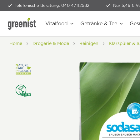
Telefonische Beratung: 040 47112582
Nur 5,49 € V
Vitalfood
Getränke & Tee
Ges
Home
Drogerie & Mode
Reinigen
Klarspüler & S