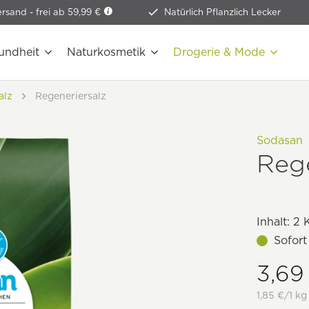
ersand -
frei ab 59,99 €
Natürlich Pflanzlich Lecker
undheit
Naturkosmetik
Drogerie & Mode
alz
Regeneriersalz
Sodasan
Rege
Inhalt:
2 
Sofort
3,69
1,85 €/1 kg