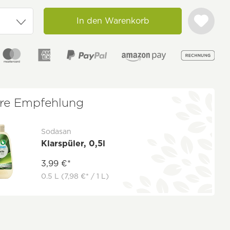
In den Warenkorb
re Empfehlung
Sodasan
Klarspüler, 0,5l
3,99 €*
0.5 L
(7,98 €* / 1 L)