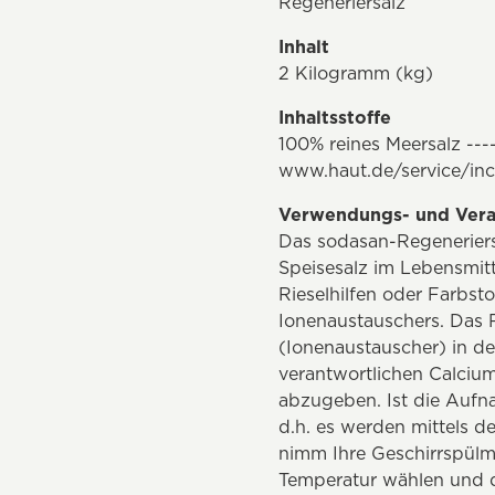
Regeneriersalz
Inhalt
2 Kilogramm (kg)
Inhaltsstoffe
100% reines Meersalz ---
www.haut.de/service/inc
Verwendungs- und Vera
Das sodasan-Regeneriers
Speisesalz im Lebensmitt
Rieselhilfen oder Farbst
Ionenaustauschers. Das 
(Ionenaustauscher) in de
verantwortlichen Calciu
abzugeben. Ist die Aufn
d.h. es werden mittels d
nimm Ihre Geschirrspülma
Temperatur wählen und di