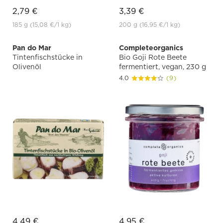
2,79 €
3,39 €
185 g
(15,08 €
/1 kg)
200 g
(16,95 €
/1 kg)
Pan do Mar
Completeorganics
Tintenfischstücke in
Bio Goji Rote Beete
Olivenöl
fermentiert, vegan, 230 g
4.0
(9)
4,49 €
4,95 €