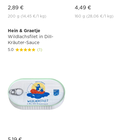
2,89 €
4,49 €
200 g
(14,45 €
/1 kg)
160 g
(28,06 €
/1 kg)
Hein & Graetje
Wildlachsfilet in Dill-
Kräuter-Sauce
5.0
(1)
5,19 €