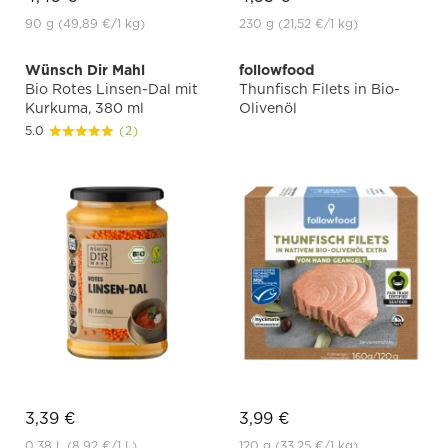
90 g
(49,89 €
/1 kg)
230 g
(21,52 €
/1 kg)
Wünsch Dir Mahl
followfood
Bio Rotes Linsen-Dal mit
Thunfisch Filets in Bio-
Kurkuma, 380 ml
Olivenöl
5.0
(2)
3,39 €
3,99 €
0.38 L
(8,92 €
/1 L)
120 g
(33,25 €
/1 kg)