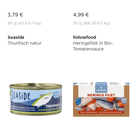
3,79 €
4,99 €
90 g
(42,11 €
/1 kg)
30 g
(166,33 €
/1 kg)
Seaside
followfood
Thunfisch natur
Heringsfilet in Bio-
Tomatensauce