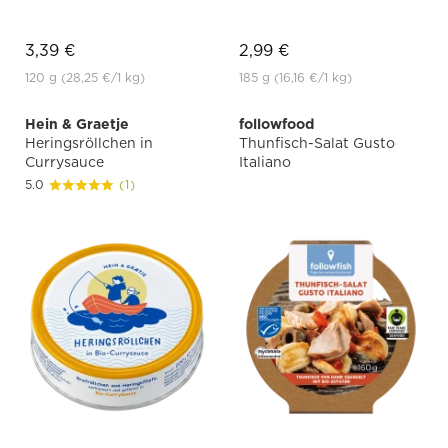
3,39 €
2,99 €
120 g
(28,25 €
/1 kg)
185 g
(16,16 €
/1 kg)
Hein & Graetje
followfood
Heringsröllchen in
Thunfisch-Salat Gusto
Currysauce
Italiano
5.0
(1)