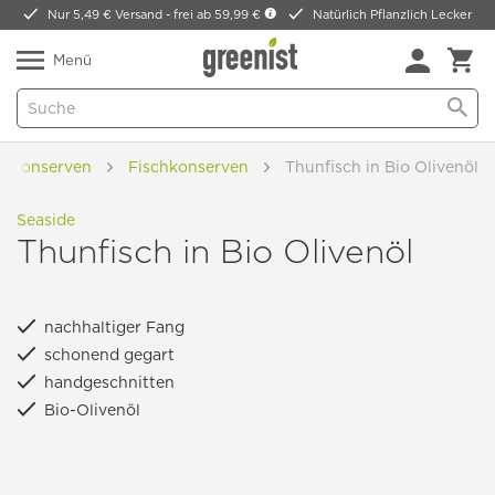
Nur 5,49 € Versand -
frei ab 59,99 €
Natürlich Pflanzlich Lecker
Menü
 & Konserven
Fischkonserven
Thunfisch in Bio Olivenöl
Seaside
Thunfisch in Bio Olivenöl
nachhaltiger Fang
schonend gegart
handgeschnitten
Bio-Olivenöl