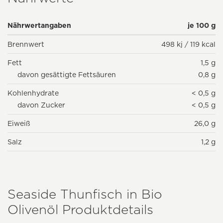
Nährwertangaben
je 100 g
Brennwert
498 kj / 119 kcal
Fett
1,5 g
davon gesättigte Fettsäuren
0,8 g
Kohlenhydrate
< 0,5 g
davon Zucker
< 0,5 g
Eiweiß
26,0 g
Salz
1,2 g
Seaside Thunfisch in Bio
Olivenöl Produktdetails