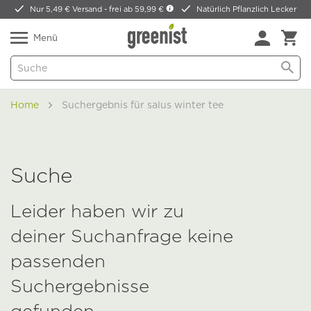
Nur 5,49 € Versand -
frei ab 59,99 €
Natürlich Pflanzlich Lecker
Menü
Home
Suchergebnis für salus winter tee
Suche
Leider haben wir zu
deiner Suchanfrage keine
passenden
Suchergebnisse
gefunden.