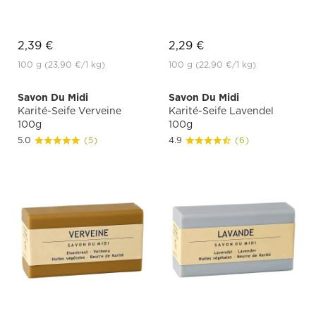
2,39 €
2,29 €
100 g
(23,90 €
/1 kg)
100 g
(22,90 €
/1 kg)
Savon Du Midi
Savon Du Midi
Karité-Seife Verveine
Karité-Seife Lavendel
100g
100g
5.0
(5)
4.9
(6)