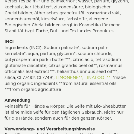
Verseiftes palm-* und palmkernöl*; wasser, parfum, glyzerin,
kochsalz, karitébutter*, zitronensäure, biologischer
Chelatbildner, ätherisches grapefruitöl, rosmarinextrakt,
sonnenblumenöl, kieselsäure, farbstoffe, allergene.
Biologischer Chelatbildner-sorgt in Kosmetika für mehr
Stabilität bzgl. Farbe, Duft und Textur des Produktes.
INCI
Ingredients (INCI): Sodium palmate*, sodium palm
kernelate*, aqua, parfum, glycerin*, sodium chloride,
butyrospermum parkii butter***, citric acid, tetrasodium
glutamate diacetate, citrus grandis peel oil**, rosmarinus
officinalis leaf extract***, helianthus annuus seed oil***,
silica, CI 77492, CI 77491,
LIMONENE**,
LINALOOL**.
*made
using organic ingredients **from natural essential oils
***from organic agriculture
Anwendung
Feinseife für Hände & Körper. Die Seife mit Bio-Sheabutter
ist eine milde Seife für den täglichen Gebrauch. Nicht nur
für die Hände, sondern auch für den ganzen Körper.
Verwendungs- und Verarbeitungshinweise