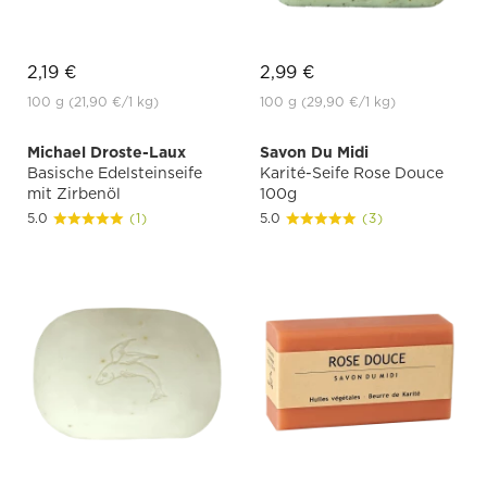
2,19 €
2,99 €
100 g
(21,90 €
/1 kg)
100 g
(29,90 €
/1 kg)
Michael Droste-Laux
Savon Du Midi
Basische Edelsteinseife
Karité-Seife Rose Douce
mit Zirbenöl
100g
5.0
(1)
5.0
(3)