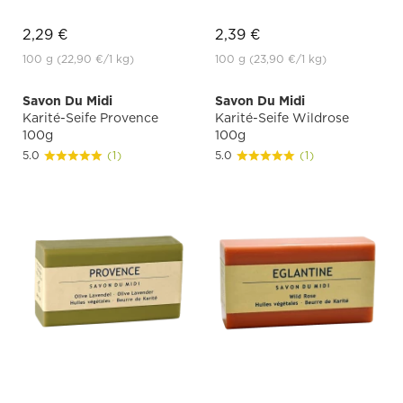
2,29 €
2,39 €
100 g
(22,90 €
/1 kg)
100 g
(23,90 €
/1 kg)
Savon Du Midi
Savon Du Midi
Karité-Seife Provence
Karité-Seife Wildrose
100g
100g
5.0
(1)
5.0
(1)