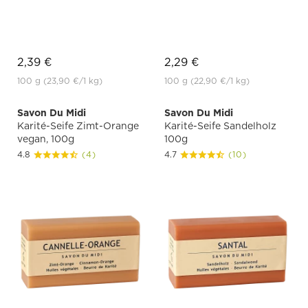
2,39 €
2,29 €
100 g
(23,90 €
/1 kg)
100 g
(22,90 €
/1 kg)
Savon Du Midi
Savon Du Midi
Karité-Seife Zimt-Orange
Karité-Seife Sandelholz
vegan, 100g
100g
4.8
(4)
4.7
(10)