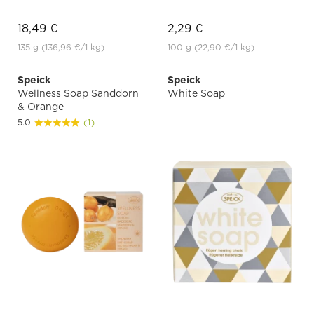
18,49 €
2,29 €
135 g
(136,96 €
/1 kg)
100 g
(22,90 €
/1 kg)
Speick
Speick
Wellness Soap Sanddorn
White Soap
& Orange
5.0
(1)