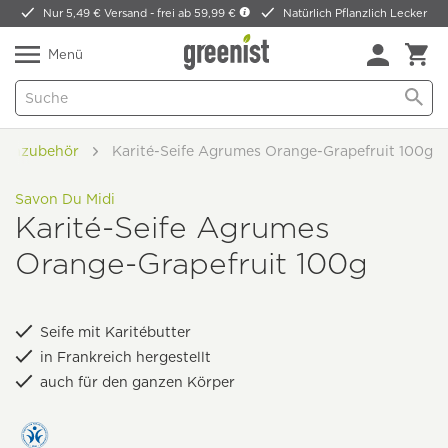
Nur 5,49 € Versand -
frei ab 59,99 €
Natürlich Pflanzlich Lecker
Menü
ifenzubehör
Karité-Seife Agrumes Orange-Grapefruit 100g
Savon Du Midi
Karité-Seife Agrumes
Orange-Grapefruit 100g
Seife mit Karitébutter
in Frankreich hergestellt
auch für den ganzen Körper