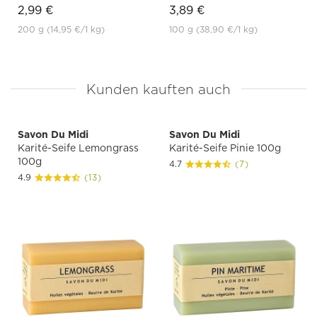
2,99 €
3,89 €
200 g
(14,95 €
/1 kg)
100 g
(38,90 €
/1 kg)
Kunden kauften auch
Savon Du Midi
Savon Du Midi
Karité-Seife Lemongrass
Karité-Seife Pinie 100g
100g
4.7
(7)
4.9
(13)