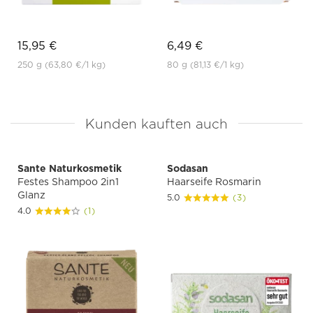
15,95 €
6,49 €
250 g
(63,80 €
/1 kg)
80 g
(81,13 €
/1 kg)
Kunden kauften auch
Sante Naturkosmetik
Sodasan
Festes Shampoo 2in1
Haarseife Rosmarin
Glanz
5.0
(3)
4.0
(1)