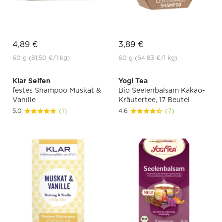
4,89 €
3,89 €
60 g
(81,50 €
/1 kg)
60 g
(64,83 €
/1 kg)
Klar Seifen
Yogi Tea
festes Shampoo Muskat &
Bio Seelenbalsam Kakao-
Vanille
Kräutertee, 17 Beutel
5.0
(1)
4.6
(7)