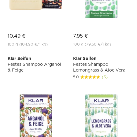
10,49 €
7,95 €
100 g
(104,90 €
/1 kg)
100 g
(79,50 €
/1 kg)
Klar Seifen
Klar Seifen
Festes Shampoo Arganöl
Festes Shampoo
& Feige
Lemongrass & Aloe Vera
5.0
(3)