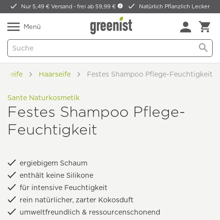
Nur 5,49 € Versand -
frei ab 59,99 €
Natürlich Pflanzlich Lecker
Menü
Seife
Haarseife
Festes Shampoo Pflege-Feuchtigkeit
Sante Naturkosmetik
Festes Shampoo Pflege-
Feuchtigkeit
ergiebigem Schaum
enthält keine Silikone
für intensive Feuchtigkeit
rein natürlicher, zarter Kokosduft
umweltfreundlich & ressourcenschonend