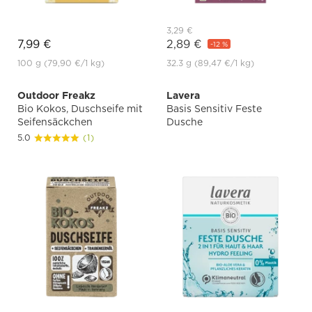
3,29 €
7,99 €
2,89 €
-12 %
100 g
(79,90 €
/1 kg)
32.3 g
(89,47 €
/1 kg)
Outdoor Freakz
Lavera
Bio Kokos, Duschseife mit
Basis Sensitiv Feste
Seifensäckchen
Dusche
5.0
(1)