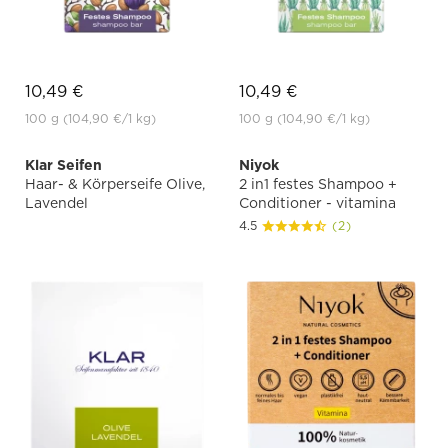
10,49 €
10,49 €
100 g
(104,90 €
/1 kg)
100 g
(104,90 €
/1 kg)
Klar Seifen
Niyok
Haar- & Körperseife Olive,
2 in1 festes Shampoo +
Lavendel
Conditioner - vitamina
4.5
(2)