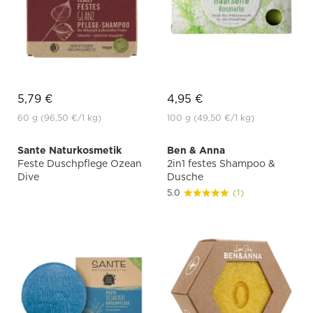
5,79 €
4,95 €
60 g
(96,50 €
/1 kg)
100 g
(49,50 €
/1 kg)
Sante Naturkosmetik
Ben & Anna
Feste Duschpflege Ozean
2in1 festes Shampoo &
Dive
Dusche
5.0
(1)