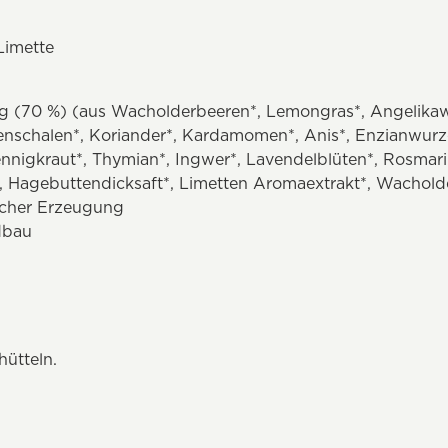
Limette
g (70 %) (aus Wacholderbeeren*, Lemongras*, Angelikaw
enschalen*, Koriander*, Kardamomen*, Anis*, Enzianwurz
nigkraut*, Thymian*, Ingwer*, Lavendelblüten*, Rosmarin
, Hagebuttendicksaft*, Limetten Aromaextrakt*, Wacholde
ischer Erzeugung
dbau
ütteln.