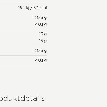
154 kj / 37 kcal
< 0,5 g
< 0,1 g
15 g
15 g
< 0,5 g
< 0,1 g
oduktdetails