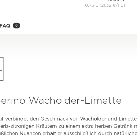
0.75 L (21,32 €/1 L)
FAQ
0
perino Wacholder-Limette
ritif verbindet den Geschmack von Wacholder und Limett
erb-zitronigen Kräutern zu einem extra herben Getränk 
süßlichen Nuancen erhält er ausschließlich durch natürlich