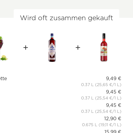
Wird oft zusammen gekauft
tte
9,49 €
0.37 L (25,65 €/1 L)
9,45 €
0.37 L (25,54 €/1 L)
9,45 €
0.37 L (25,54 €/1 L)
12,90 €
0.675 L (19,11 €/1 L)
15,99 €