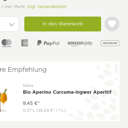
 • inkl. MwSt.
zzgl. Versandkosten
In den Warenkorb
re Empfehlung
Salus
Bio Aperino Curcuma-Ingwer Aperitif
9,45 €*
0.37 L
(25,54 €* / 1 L)