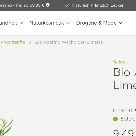
ersand -
frei ab 59,99 €
Natürlich Pflanzlich Lecker
undheit
Naturkosmetik
Drogerie & Mode
Fruchtsäfte
Bio Aperino Wacholder-Limette
Salus
Bio
Lim
Inhalt:
0.3
Sofort
9,49