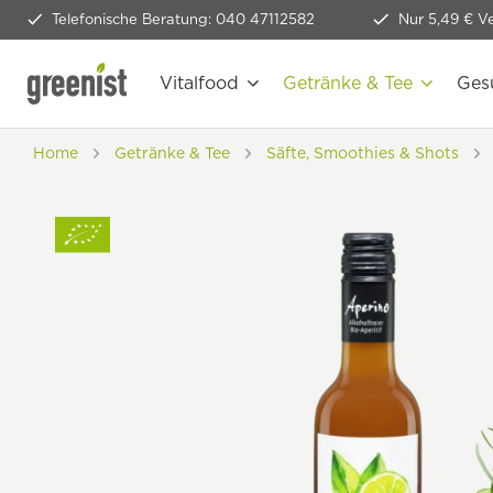
Telefonische Beratung: 040 47112582
Nur 5,49 € V
Vitalfood
Getränke & Tee
Ges
Home
Getränke & Tee
Säfte, Smoothies & Shots