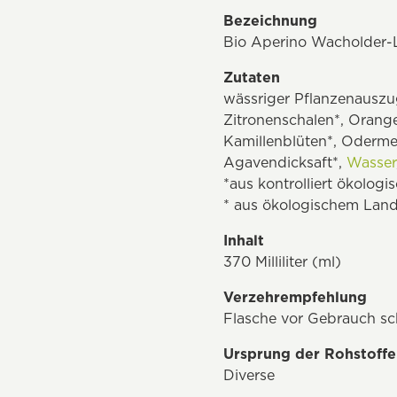
Bezeichnung
Bio Aperino Wacholder-
Zutaten
wässriger Pflanzenauszu
Zitronenschalen*, Orang
Kamillenblüten*, Odermen
Agavendicksaft*,
Wasser
*aus kontrolliert ökolog
* aus ökologischem Lan
Inhalt
370 Milliliter (ml)
Verzehrempfehlung
Flasche vor Gebrauch sch
Ursprung der Rohstoffe
Diverse