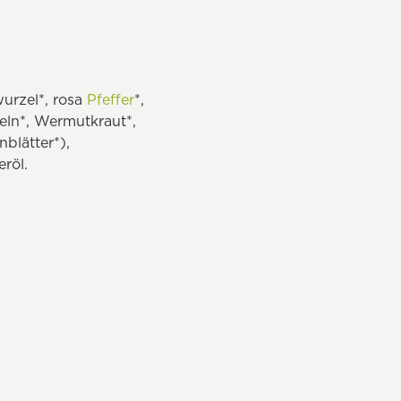
urzel*, rosa
Pfeffer
*,
eln*, Wermutkraut*,
blätter*),
röl.