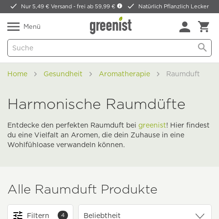
Nur 5,49 € Versand -
frei ab 59,99 €
Natürlich Pflanzlich Lecker
Menü
Home
Gesundheit
Aromatherapie
Raumduft
Harmonische Raumdüfte
Entdecke den perfekten Raumduft bei
greenist
! Hier findest
du eine Vielfalt an Aromen, die dein Zuhause in eine
Wohlfühloase verwandeln können.
Alle Raumduft Produkte
Filtern
4