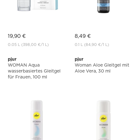
19,90 €
8,49 €
0.05 L
(398,00 €
/1 L)
0.1 L
(84,90 €
/1 L)
pjur
pjur
WOMAN Aqua
Woman Aloe Gleitgel mit
wasserbasiertes Gleitgel
Aloe Vera, 30 ml
für Frauen, 100 ml