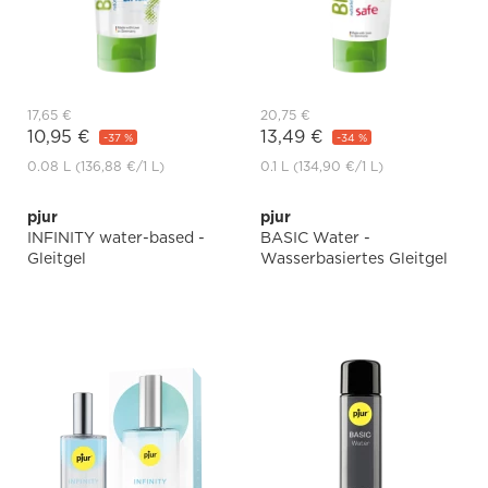
17,65 €
20,75 €
10,95 €
13,49 €
-37 %
-34 %
0.08 L
(136,88 €
/1 L)
0.1 L
(134,90 €
/1 L)
pjur
pjur
INFINITY water-based -
BASIC Water -
Gleitgel
Wasserbasiertes Gleitgel