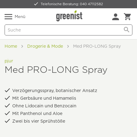
Telefonische Beratung: 040 47112582
Nur 5,49 € Versand -
frei ab 59,99 €
Natürlich Pflanzlich Lecker
Menü
Home
Drogerie & Mode
Med PRO-LONG Spray
pjur
Med PRO-LONG Spray
Verzögerungsspray, botanischer Ansatz
Mit Gerbsäure und Hamamelis
Ohne Lidocain und Benzocain
Mit Panthenol und Aloe
Zwei bis vier Sprühstöße