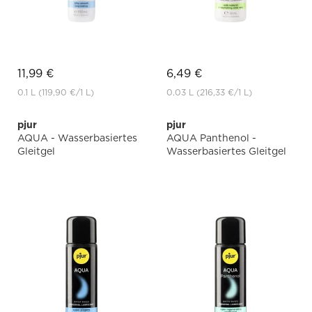
11,99 €
6,49 €
0.1 L
(119,90 €
/1 L)
0.03 L
(216,33 €
/1 L)
pjur
pjur
AQUA - Wasserbasiertes
AQUA Panthenol -
Gleitgel
Wasserbasiertes Gleitgel